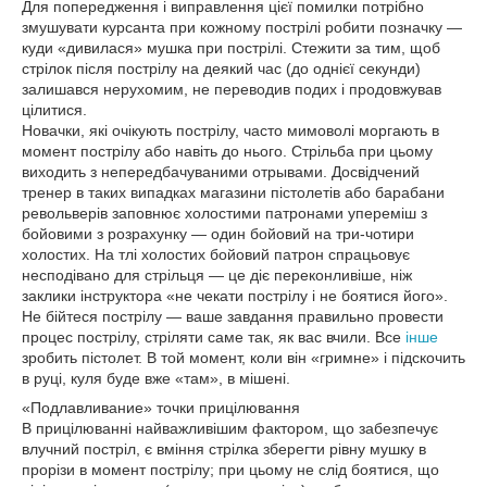
Для попередження і виправлення цієї помилки потрібно
змушувати курсанта при кожному пострілі робити позначку —
куди «дивилася» мушка при пострілі. Стежити за тим, щоб
стрілок після пострілу на деякий час (до однієї секунди)
залишався нерухомим, не переводив подих і продовжував
цілитися.
Новачки, які очікують пострілу, часто мимоволі моргають в
момент пострілу або навіть до нього. Стрільба при цьому
виходить з непередбачуваними отрывами. Досвідчений
тренер в таких випадках магазини пістолетів або барабани
револьверів заповнює холостими патронами упереміш з
бойовими з розрахунку — один бойовий на три-чотири
холостих. На тлі холостих бойовий патрон спрацьовує
несподівано для стрільця — це діє переконливіше, ніж
заклики інструктора «не чекати пострілу і не боятися його».
Не бійтеся пострілу — ваше завдання правильно провести
процес пострілу, стріляти саме так, як вас вчили. Все
інше
зробить пістолет. В той момент, коли він «гримне» і підскочить
в руці, куля буде вже «там», в мішені.
«Подлавливание» точки прицілювання
В прицілюванні найважливішим фактором, що забезпечує
влучний постріл, є вміння стрілка зберегти рівну мушку в
прорізи в момент пострілу; при цьому не слід боятися, що