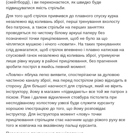
(скейтборді), і ви переконаєтеся, як швидко буде
підвищуватися якість стрільби.
Для того щоб стрілок привчився до плавного спуску курка
незалежно від коливань зброї, перші тренування вхолосту
без патрона, а також стрільби на перших заняттях
проводяться по чистому білому аркуші паперу без
позначеної точки прицілювання, щоб не було за що
чіплятися мушкою і нічого «ловити». На таких тренуваннях
слід домагатися, щоб стрілок впевнено і плавно натискав на
спусковий гачок незалежно від коливань зброї, утримуючи
лише рівну мушку в районі прицілювання, без прагнення
зробити постріл в якийсь певний момент.
«Ловлю» яблука легко виявити, спостерігаючи за дуловою
частиною каналу зброї, яка перед пострілом різко відходить в
сторону. Для більшої наочності для стрільця, який не вірить
інструктору, йому в магазин «підкидають» все той же патрон з
піском. Різке і далеке відхилення стовбура пістолета при
несподіваному холостому узвозі буде служити курсанту
хорошою ілюстрацією до того, що йому розповідає
інструктор. Для інструктора момент «лову» точки
прицілювання стрільцем стає наочним щодо різкого руху все
того ж ковпачка на вказівному пальці курсанта.