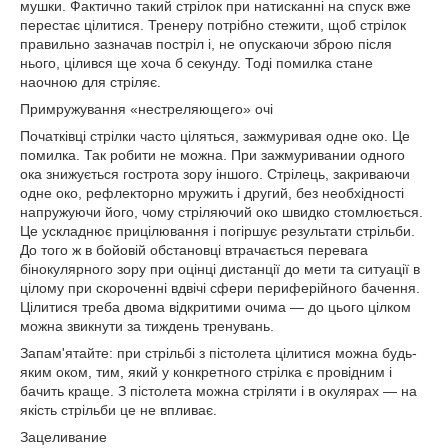
мушки. Фактично такий стрілок при натисканні на спуск вже
перестає цілитися. Тренеру потрібно стежити, щоб стрілок
правильно зазначав постріл і, не опускаючи зброю після
нього, цілився ще хоча б секунду. Тоді помилка стане
наочною для стріляє.
Примружування «нестреляющего» очі
Початківці стрілки часто ціляться, зажмуривая одне око. Це
помилка. Так робити не можна. При зажмуривании одного
ока знижується гострота зору іншого. Стрілець, закриваючи
одне око, рефлекторно мружить і другий, без необхідності
напружуючи його, чому стріляючий око швидко стомлюється.
Це ускладнює прицілювання і погіршує результати стрільби.
До того ж в бойовій обстановці втрачається перевага
бінокулярного зору при оцінці дистанції до мети та ситуації в
цілому при скороченні вдвічі сфери периферійного бачення.
Цілитися треба двома відкритими очима — до цього цілком
можна звикнути за тиждень тренувань.
Запам'ятайте: при стрільбі з пістолета цілитися можна будь-
яким оком, тим, який у конкретного стрілка є провідним і
бачить краще. З пістолета можна стріляти і в окулярах — на
якість стрільби це не впливає.
Зацеливание