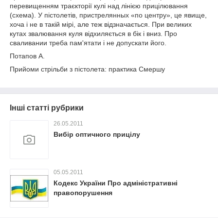
перевищенням траєкторії кулі над лінією прицілювання
(схема). У пістолетів, пристрелянных «по центру», це явище,
хоча і не в такій мірі, але теж відзначається. При великих
кутах звалювання куля відхиляється в бік і вниз. Про
сваливании треба пам'ятати і не допускати його.
Потапов А.
Прийоми стрільби з пістолета: практика Смершу
Інші статті рубрики
26.05.2011
Вибір оптичного прицілу
05.05.2011
Кодекс України Про адміністративні
правопорушення