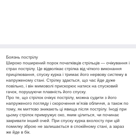
Боязнь пострілу
Широко поширений порок початківців стрільців — очікування і
страх пострілу. Це відволікає стрілка від чіткого виконання
прицілювання, спуску курка і тримає його нервову систему в
напруженому стані. Стрілку здається, що час йде дуже
повільно, і він мимоволі прискорює натиск на спусковий
гачок, порушуючи плавність його спуску.
Про те, що стрілок очікує пострілу, можна судити з його
напруженого погляду і скорочення м'язів обличчя, а також по
тому, як миттєво зникають ці явища після пострілу. Іноді при
цьому стрілок примружує око, яким цілиться, чи починає
закривати інший очей. При спуску курка вхолосту при цій
помилку зброю не залишається в спокійному стані, а зараз
же йде в бік.