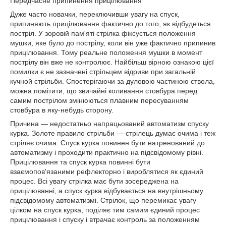
Передчасне припинення прицілювання
Дуже часто новачки, переключивши увагу на спуск,
припиняють прицілювання фактично до того, як відбудеться
постріл. У зоровій пам'яті стрілка фіксується положення
мушки, яке було до пострілу, коли він уже фактично припинив
прицілювання. Тому реальне положення мушки в момент
пострілу він вже не контролює. Найбільш вірною ознакою цієї
помилки є не зазначені стрільцем відриви при загальній
кучной стрільби. Спостерігаючи за дуловою частиною ствола,
можна помітити, що звичайні коливання стовбура перед
самим пострілом змінюються плавним пересуванням
стовбура в яку-небудь сторону.
Причина — недостатньо напрацьований автоматизм спуску
курка. Золоте правило стрільби — стрілець думає очима і теж
стріляє очима. Спуск курка повинен бути натренований до
автоматизму і проходити практично на підсвідомому рівні.
Прицілювання та спуск курка повинні бути
взаємопов'язаними рефлекторно і вироблятися як єдиний
процес. Всі увагу стрілка має бути зосереджена на
прицілюванні, а спуск курка відбувається на внутрішньому
підсвідомому автоматизмі. Стрілок, що перемикає увагу
цілком на спуск курка, поділяє тим самим єдиний процес
прицілювання і спуску і втрачає контроль за положенням