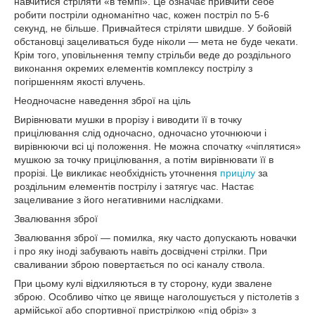
навчитися стріляти «в темпі». Це означає привчити себе
робити постріли одноманітно час, кожен постріл по 5-6
секунд, не більше. Привчайтеся стріляти швидше. У бойовій
обстановці зацеливаться буде ніколи — мета не буде чекати.
Крім того, уповільнення темпу стрільби веде до роздільного
виконання окремих елементів комплексу пострілу з
погіршенням якості влучень.
Неодночасне наведення зброї на ціль
Вирівнювати мушки в прорізу і виводити її в точку
прицілювання слід одночасно, одночасно уточнюючи і
вирівнюючи всі ці положення. Не можна спочатку «чіплятися»
мушкою за точку прицілювання, а потім вирівнювати її в
прорізі. Це викликає необхідність уточнення
прицілу
за
роздільним елементів пострілу і затягує час. Настає
зацеливание з його негативними наслідками.
Звалювання зброї
Звалювання зброї — помилка, яку часто допускають новачки
і про яку іноді забувають навіть досвідчені стрілки. При
сваливании зброю повертається по осі каналу ствола.
При цьому кулі відхиляються в ту сторону, куди звалене
зброю. Особливо чітко це явище наголошується у пістолетів з
армійської або спортивної пристрілкою «під обріз» з