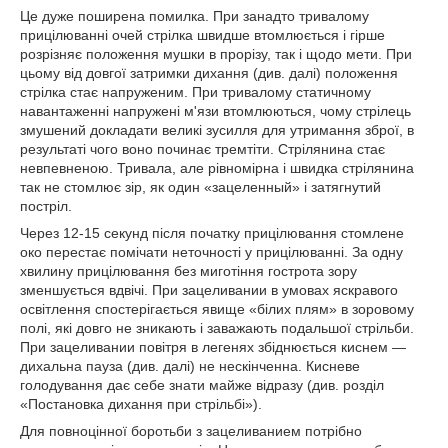
Це дуже поширена помилка. При занадто тривалому
прицілюванні очей стрілка швидше втомлюється і гірше
розрізняє положення мушки в прорізу, так і щодо мети. При
цьому від довгої затримки дихання (див. далі) положення
стрілка стає напруженим. При тривалому статичному
навантаженні напружені м'язи втомлюються, чому стрілець
змушений докладати великі зусилля для утримання зброї, в
результаті чого воно починає тремтіти. Стрілянина стає
невпевненою. Тривала, але рівномірна і швидка стрілянина
так не стомлює зір, як один «зацеленный» і затягнутий
постріл.
Через 12-15 секунд після початку прицілювання стомлене
око перестає помічати неточності у прицілюванні. За одну
хвилину прицілювання без миготіння гострота зору
зменшується вдвічі. При зацеливании в умовах яскравого
освітлення спостерігається явище «білих плям» в зоровому
полі, які довго не зникають і заважають подальшої стрільби.
При зацеливании повітря в легенях збіднюється киснем —
дихальна пауза (див. далі) не нескінченна. Кисневе
голодування дає себе знати майже відразу (див. розділ
«Постановка дихання при стрільбі»).
Для повноцінної боротьби з зацеливанием потрібно