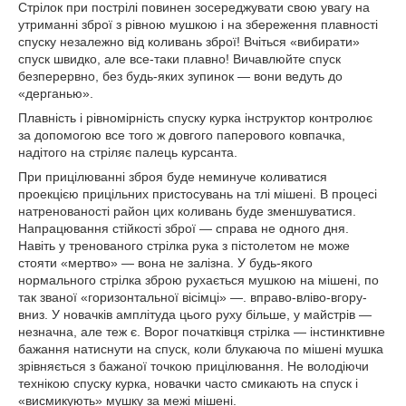
Стрілок при пострілі повинен зосереджувати свою увагу на
утриманні зброї з рівною мушкою і на збереження плавності
спуску незалежно від коливань зброї! Вчіться «вибирати»
спуск швидко, але все-таки плавно! Вичавлюйте спуск
безперервно, без будь-яких зупинок — вони ведуть до
«дерганью».
Плавність і рівномірність спуску курка інструктор контролює
за допомогою все того ж довгого паперового ковпачка,
надітого на стріляє палець курсанта.
При прицілюванні зброя буде неминуче коливатися
проекцією прицільних пристосувань на тлі мішені. В процесі
натренованості район цих коливань буде зменшуватися.
Напрацювання стійкості зброї — справа не одного дня.
Навіть у тренованого стрілка рука з пістолетом не може
стояти «мертво» — вона не залізна. У будь-якого
нормального стрілка зброю рухається мушкою на мішені, по
так званої «горизонтальної вісімці» —. вправо-вліво-вгору-
вниз. У новачків амплітуда цього руху більше, у майстрів —
незначна, але теж є. Ворог початківця стрілка — інстинктивне
бажання натиснути на спуск, коли блукаюча по мішені мушка
зрівняється з бажаної точкою прицілювання. Не володіючи
технікою спуску курка, новачки часто смикають на спуск і
«висмикують» мушку за межі мішені.