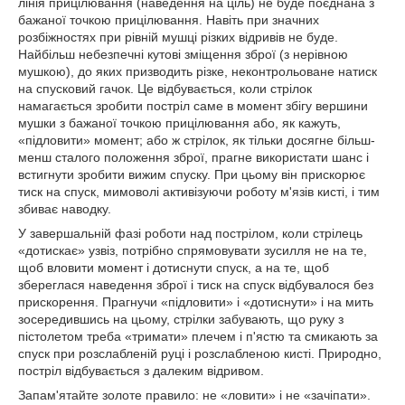
лінія прицілювання (наведення на ціль) не буде поєднана з
бажаної точкою прицілювання. Навіть при значних
розбіжностях при рівній мушці різких відривів не буде.
Найбільш небезпечні кутові зміщення зброї (з нерівною
мушкою), до яких призводить різке, неконтрольоване натиск
на спусковий гачок. Це відбувається, коли стрілок
намагається зробити постріл саме в момент збігу вершини
мушки з бажаної точкою прицілювання або, як кажуть,
«підловити» момент; або ж стрілок, як тільки досягне більш-
менш сталого положення зброї, прагне використати шанс і
встигнути зробити вижим спуску. При цьому він прискорює
тиск на спуск, мимоволі активізуючи роботу м'язів кисті, і тим
збиває наводку.
У завершальній фазі роботи над пострілом, коли стрілець
«дотискає» узвіз, потрібно спрямовувати зусилля не на те,
щоб вловити момент і дотиснути спуск, а на те, щоб
збереглася наведення зброї і тиск на спуск відбувалося без
прискорення. Прагнучи «підловити» і «дотиснути» і на мить
зосередившись на цьому, стрілки забувають, що руку з
пістолетом треба «тримати» плечем і п'ястю та смикають за
спуск при розслабленій руці і розслабленою кисті. Природно,
постріл відбувається з далеким відривом.
Запам'ятайте золоте правило: не «ловити» і не «зачіпати».