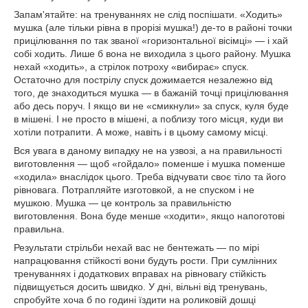
Запам'ятайте: на тренуваннях не слід поспішати. «Ходить»
мушка (але тільки рівна в прорізі мушка!) де-то в районі точки
прицілювання по так званої «горизонтальної вісімці» — і хай
собі ходить. Лише б вона не виходила з цього району. Мушка
нехай «ходить», а стрілок потроху «вибирає» спуск.
Остаточно для пострілу спуск дожимается незалежно від
того, де знаходиться мушка — в бажаній точці прицілювання
або десь поруч. І якщо ви не «смикнули» за спуск, куля буде
в мішені. І не просто в мішені, а поблизу того місця, куди ви
хотіли потрапити. А може, навіть і в цьому самому місці.
Вся увага в даному випадку не на узвозі, а на правильності
виготовлення — щоб «гойдало» поменше і мушка поменше
«ходила» внаслідок цього. Треба відчувати своє тіло та його
рівновага. Потрапляйте изготовкой, а не спуском і не
мушкою. Мушка — це контроль за правильністю
виготовлення. Вона буде менше «ходити», якщо напоготові
правильна.
Результати стрільби нехай вас не бентежать — по мірі
напрацювання стійкості вони будуть рости. При сумлінних
тренуваннях і додаткових вправах на рівновагу стійкість
підвищується досить швидко. У дні, вільні від тренувань,
спробуйте хоча б по годині їздити на роликовій дошці