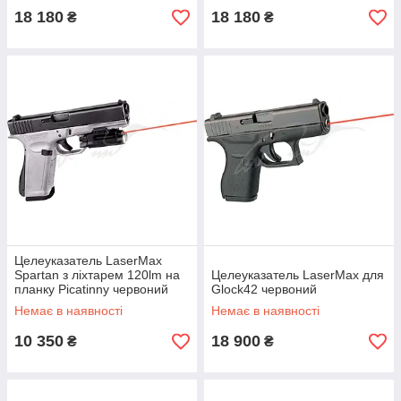
18 180
18 180
₴
₴
Целеуказатель LaserMax
Spartan з ліхтарем 120lm на
Целеуказатель LaserMax для
планку Picatinny червоний
Glock42 червоний
Немає в наявності
Немає в наявності
10 350
18 900
₴
₴