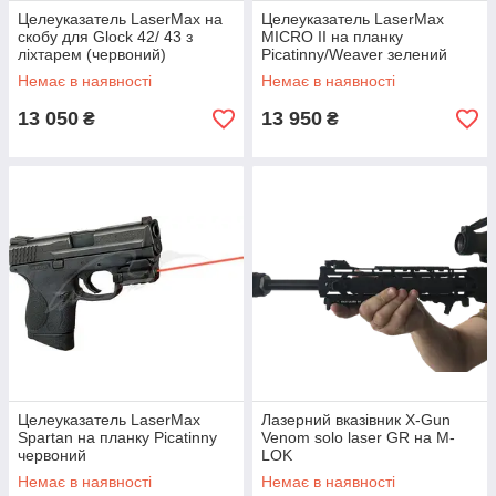
Целеуказатель LaserMax на
Целеуказатель LaserMax
скобу для Glock 42/ 43 з
MICRO II на планку
ліхтарем (червоний)
Picatinny/Weaver зелений
Немає в наявності
Немає в наявності
13 050
13 950
₴
₴
Целеуказатель LaserMax
Лазерний вказівник X-Gun
Spartan на планку Picatinny
Venom solo laser GR на M-
червоний
LOK
Немає в наявності
Немає в наявності