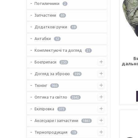
Потиличники
2
Запчастини
69
Додаткові ручки
19
Антабки
12
Комплектуючі та догляд
21
Б
Боєприпаси
250
дально
Догляд за зброєю
399
Тюнінг
966
Оптика та світло
2642
Екіпіровка
373
Аксесуари і запчастини
1861
Термопродукция
19