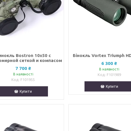
инокль Bostron 10x50 с
Бінокль Vortex Triumph H
мерной сеткой и компасом
6 300 ₴
7 700 ₴
В наявності
В наявності
F101989
F101955
Купити
Купити