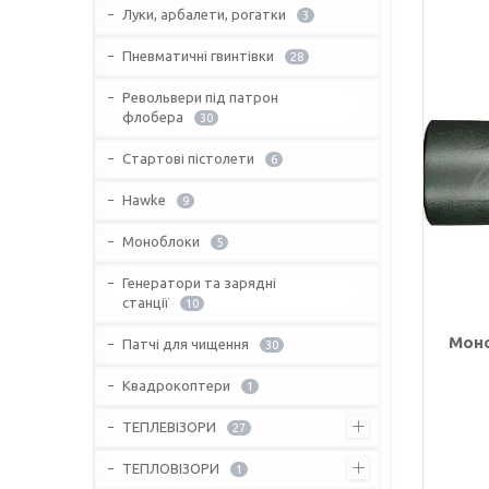
Луки, арбалети, рогатки
3
Пневматичні гвинтівки
28
Револьвери під патрон
флобера
30
Стартові пістолети
6
Hawke
9
Моноблоки
5
Генератори та зарядні
станції
10
Моно
Патчі для чищення
30
Квадрокоптери
1
ТЕПЛЕВІЗОРИ
27
ТЕПЛОВІЗОРИ
1