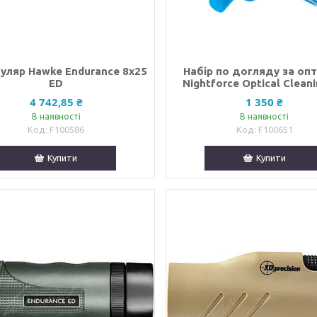
уляр Hawke Endurance 8х25
Набір по догляду за оп
ED
Nightforce Optical Cleani
4 742,85 ₴
1 350 ₴
В наявності
В наявності
F100586
F100651
Купити
Купити