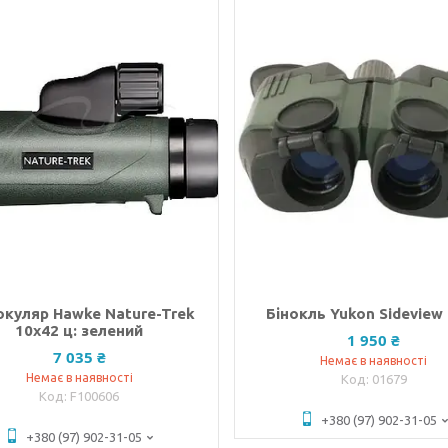
куляр Hawke Nature-Trek
Бінокль Yukon Sideview
10х42 ц: зелений
1 950 ₴
7 035 ₴
Немає в наявності
Немає в наявності
01679
F100606
+380 (97) 902-31-05
+380 (97) 902-31-05