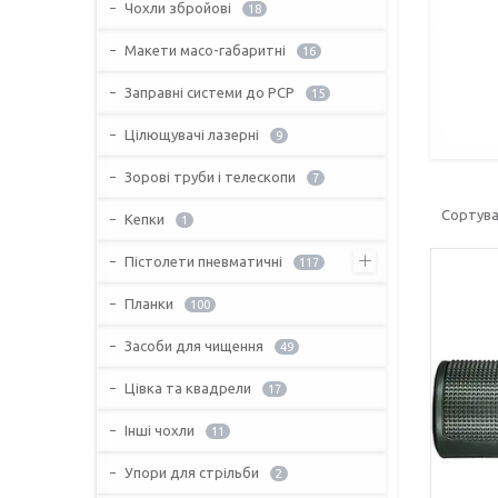
Чохли збройові
18
Макети масо-габаритні
16
Заправні системи до PCP
15
Цілющувачі лазерні
9
Зорові труби і телескопи
7
Кепки
1
Пістолети пневматичні
117
Планки
100
Засоби для чищення
49
Цівка та квадрели
17
Інші чохли
11
Упори для стрільби
2