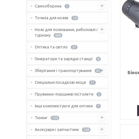
Самооборона
1
Точила для ножів
10
Ножі для полювання, риболовлі і
туризму
688
Оптика та світло
37
Генератори та зарядні станції
8
Зберігання і транспортування
85
Біно
Спеціальні посадкові місця
11
Пружинно-поршневі пістолети
3
Інші комплектуючі для оптики
1
Тюнінг
139
Аксесуари і запчастини
168