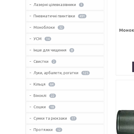
Лазерні цілевказівники
1
Пневматичні гвинтівки
491
Моноблоки
32
Монок
УСМ
14
Інше для чищення
8
Свистки
2
Луки, арбалети, рогатки
125
Кільця
64
Біноклі
22
Сошки
18
Сумки та рюкзаки
17
Протяжки
12