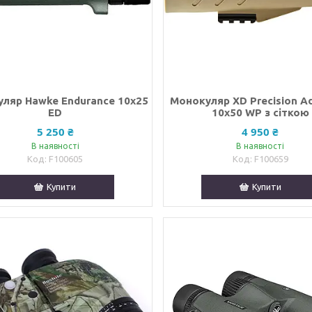
ляр Hawke Endurance 10х25
Монокуляр XD Precision A
ED
10х50 WP з сіткою
5 250 ₴
4 950 ₴
В наявності
В наявності
F100605
F100659
Купити
Купити