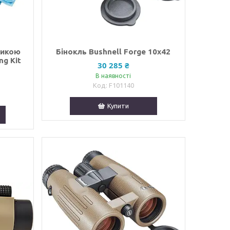
тикою
Бінокль Bushnell Forge 10x42
ng Kit
30 285 ₴
В наявності
F101140
Купити