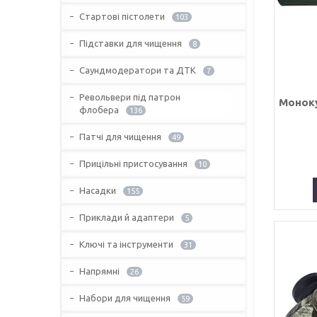
Стартові пістолети
103
Підставки для чищення
8
Саундмодератори та ДТК
7
Револьвери під патрон
Моноку
флобера
136
Патчі для чищення
49
Прицільні пристосування
10
Насадки
155
Приклади й адаптери
5
Ключі та інструменти
31
Напрямні
26
Набори для чищення
59