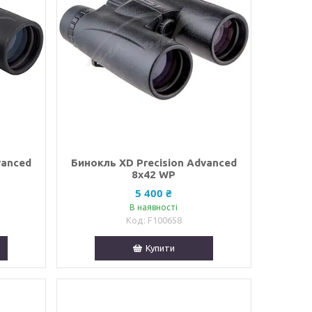
vanced
Бинокль XD Precision Advanced
8х42 WP
5 400 ₴
В наявності
F100658
Купити