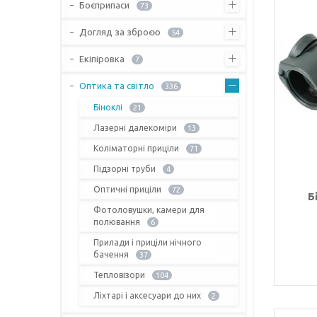
Боєприпаси
73
Догляд за зброєю
54
Екіпіровка
7
Оптика та світло
336
Біноклі
21
Лазерні далекоміри
13
Коліматорні приціли
71
Підзорні труби
4
Оптичні приціли
72
Б
Фотоловушки, камери для
полювання
6
Прилади і приціли нічного
бачення
37
Тепловізори
104
Ліхтарі і аксесуари до них
2