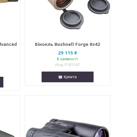
dvanced
Бінокль Bushnell Forge 8x42
29 115 ₴
В наявності
F101141
Купити