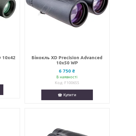
D 10х42
Бінокль XD Precision Advanced
10х50 WP
6 750 ₴
В наявності
F100655
Купити