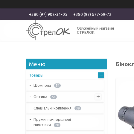
+380 (97) 902-31-05
+380 (97) 677-69-72
Оружейный магазин
СТРЕЛОК
Бінокл
Товары
Шомпола
54
Оптика
53
Спеціальні кріплення
39
Пружинно-поршневі
гвинтівки
20