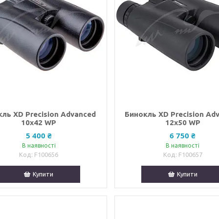
кль XD Precision Advanced
Бинокль XD Precision Ad
10х42 WP
12х50 WP
5 400 ₴
6 750 ₴
В наявності
В наявності
F100656
F100657
Купити
Купити