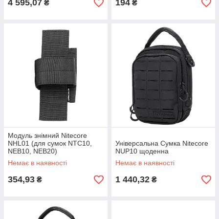
4 595,07
194
₴
₴
Модуль знімний Nitecore
NHL01 (для сумок NTC10,
Універсальна Сумка Nitecore
NEB10, NEB20)
NUP10 щоденна
Немає в наявності
Немає в наявності
354,93
1 440,32
₴
₴