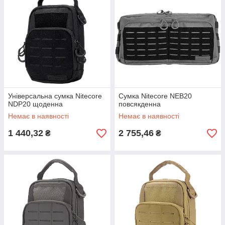
Універсальна сумка Nitecore
Сумка Nitecore NEB20
NDP20 щоденна
повсякденна
Немає в наявності
Немає в наявності
1 440,32
2 755,46
₴
₴