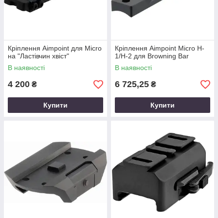
Кріплення Aimpoint для Micro
Кріплення Aimpoint Micro H-
на "Ластівчин хвіст"
1/H-2 для Browning Bar
В наявності
В наявності
4 200
6 725,25
₴
₴
Купити
Купити