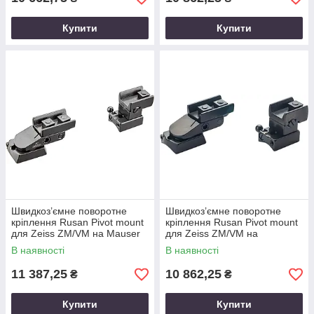
Купити
Купити
Швидкоз’ємне поворотне
Швидкоз’ємне поворотне
кріплення Rusan Pivot mount
кріплення Rusan Pivot mount
для Zeiss ZM/VM на Mauser
для Zeiss ZM/VM на
M12. BH 17 мм. KR 25 мм
Remington 700. BH 17 мм. KR
В наявності
В наявності
25 мм
11 387,25
10 862,25
₴
₴
Купити
Купити