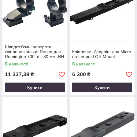
Швидкоз’ємні поворотні
кріплення-кільця Rusan для
Кріплення Aimpoint для Micro
Remington 700. d - 30 мм. BH
на Leupold QR Mount
21 мм. KR32 мм
В наявності
В наявності
11 337,38
6 300
₴
₴
Купити
Купити