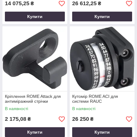
14 075,25
26 612,25
₴
₴
Купити
Купити
Кріплення ROME Attack для
Кутомір ROME ACI для
антиміражний стрічки
системи RAUC
В наявності
В наявності
2 175,08
26 250
₴
₴
Купити
Купити