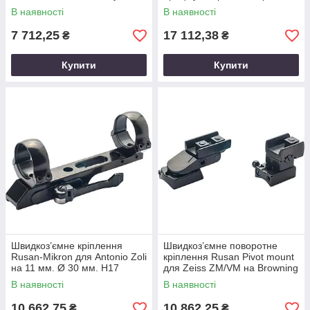
Діаметр кілець - 30 мм.
В наявності
В наявності
Висота підстави - 24 мм. На
планку
7 712,25
17 112,38
₴
₴
Купити
Купити
Швидкоз’ємне кріплення
Швидкоз’ємне поворотне
Rusan-Mikron для Antonio Zoli
кріплення Rusan Pivot mount
на 11 мм. Ø 30 мм. H17
для Zeiss ZM/VM на Browning
BAR. BH 17 мм. KR 25 мм
В наявності
В наявності
10 662,75
10 862,25
₴
₴