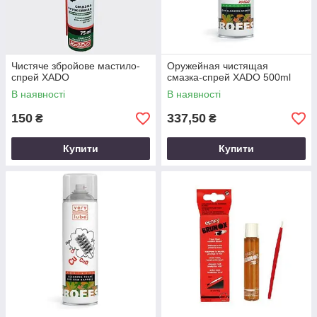
Чистяче збройове мастило-
Оружейная чистящая
спрей XADO
смазка-спрей XADO 500ml
В наявності
В наявності
150
337,50
₴
₴
Купити
Купити