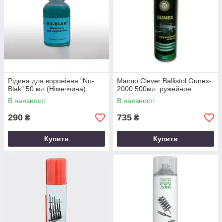
Рідина для вороніння "Nu-
Масло Clever Ballistol Gunex-
Blak" 50 мл (Німеччина)
2000 500мл. ружейное
В наявності
В наявності
290
735
₴
₴
Купити
Купити