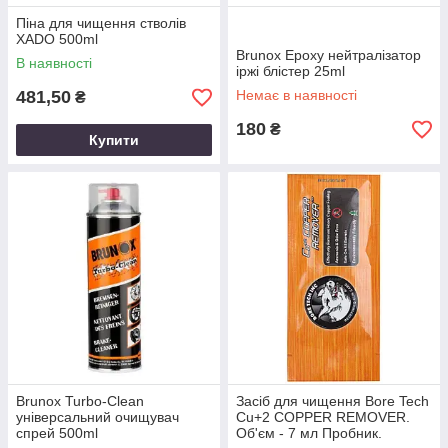
Піна для чищення стволів
XADO 500ml
Brunox Epoxy нейтралізатор
В наявності
іржі блістер 25ml
481,50
Немає в наявності
₴
180
₴
Купити
Brunox Turbo-Clean
Засіб для чищення Bore Tech
універсальний очищувач
Cu+2 COPPER REMOVER.
спрей 500ml
Об'єм - 7 мл Пробник.