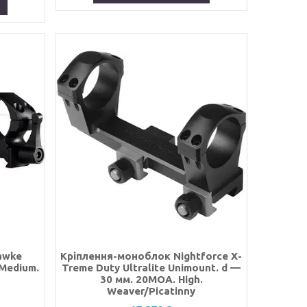
awke
Кріплення-моноблок Nightforce X-
 Medium.
Treme Duty Ultralite Unimount. d —
30 мм. 20МОА. High.
Weaver/Picatinny