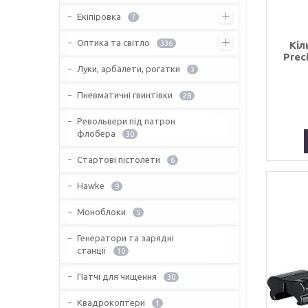
Екіпіровка
7
Оптика та світло
Кіл
336
Preci
Луки, арбалети, рогатки
3
Пневматичні гвинтівки
28
Револьвери під патрон
флобера
30
Стартові пістолети
6
Hawke
9
Моноблоки
5
Генератори та зарядні
станції
10
Патчі для чищення
30
Квадрокоптери
1