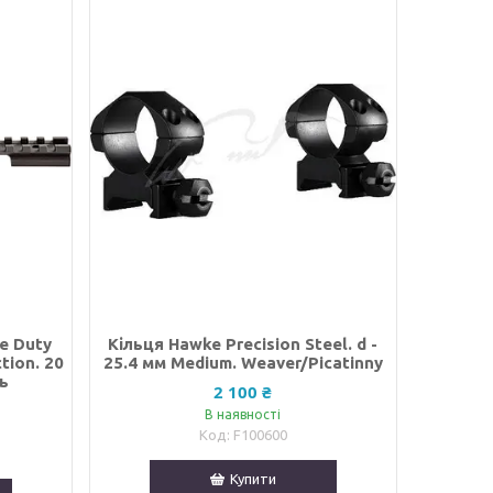
e Duty
Кільця Hawke Precision Steel. d -
tion. 20
25.4 мм Medium. Weaver/Picatinny
ль
2 100 ₴
В наявності
F100600
Купити