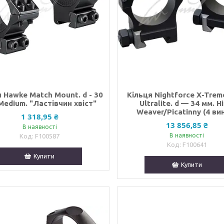
 Hawke Match Mount. d - 30
Кільця Nightforce X-Trem
Medium. "Ластівчин хвіст"
Ultralite. d — 34 мм. Hi
Weaver/Picatinny (4 ви
1 318,95 ₴
13 856,85 ₴
В наявності
В наявності
F100587
F100641
Купити
Купити