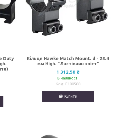
e Duty
Кільця Hawke Match Mount. d - 25.4
gh.
мм High. "Ластівчин хвіст"
нта)
1 312,50 ₴
В наявності
F100588
Купити