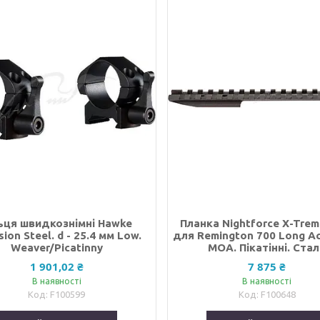
ьця швидкознімні Hawke
Планка Nightforce X-Trem
sion Steel. d - 25.4 мм Low.
для Remington 700 Long Ac
Weaver/Picatinny
MOA. Пікатінні. Ста
1 901,02 ₴
7 875 ₴
В наявності
В наявності
F100599
F100648