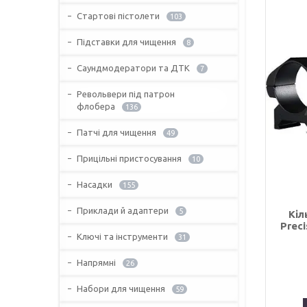
Стартові пістолети
103
Підставки для чищення
8
Саундмодератори та ДТК
7
Револьвери під патрон
флобера
136
Патчі для чищення
49
Прицільні пристосування
10
Насадки
155
Приклади й адаптери
5
Кіл
Preci
Ключі та інструменти
31
Напрямні
26
Набори для чищення
59