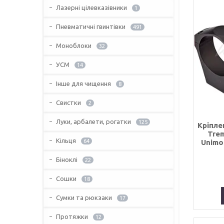
Лазерні цілевказівники
1
Пневматичні гвинтівки
491
Моноблоки
32
УСМ
14
Інше для чищення
8
Свистки
2
Луки, арбалети, рогатки
125
Кріпле
Trem
Кільця
64
Unimou
Біноклі
22
Сошки
18
Сумки та рюкзаки
17
Протяжки
12