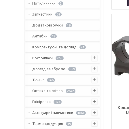
Потиличники
2
Запчастини
69
Додаткові ручки
19
Антабки
12
Комплектуючі та догляд
21
Боєприпаси
250
Догляд за зброєю
399
Тюнінг
966
Оптика та світло
2642
Екіпіровка
373
Кільц
U
Аксесуари і запчастини
1861
Термопродукция
19