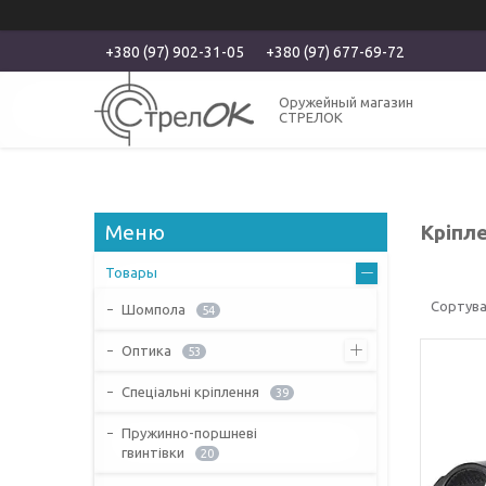
+380 (97) 902-31-05
+380 (97) 677-69-72
Оружейный магазин
СТРЕЛОК
Кріпл
Товары
Шомпола
54
Оптика
53
Спеціальні кріплення
39
Пружинно-поршневі
гвинтівки
20