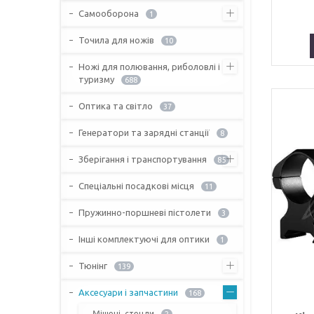
Самооборона
1
Точила для ножів
10
Ножі для полювання, риболовлі і
туризму
688
Оптика та світло
37
Генератори та зарядні станції
8
Зберігання і транспортування
85
Спеціальні посадкові місця
11
Пружинно-поршневі пістолети
3
Інші комплектуючі для оптики
1
Тюнінг
139
Аксесуари і запчастини
168
Мішені, стенди