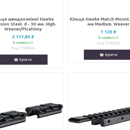
ьця швидкознімні Hawke
Кільця Hawke Match Mount. 
sion Steel. d - 30 мм. High.
мм Medium. Weaver
Weaver/Picatinny
1 125 ₴
2 117,85 ₴
В наявності
В наявності
F100622
F100604
Купити
Купити