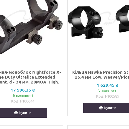
ння-моноблок Nightforce X-
Кільця Hawke Precision Ste
e Duty Ultralite Extended
25.4 мм Low. Weaver/Pic
nt. d - 34 мм. 20МОА. High.
1 629,45 ₴
17 596,35 ₴
В наявності
В наявності
F100589
F100644
Купити
Купити