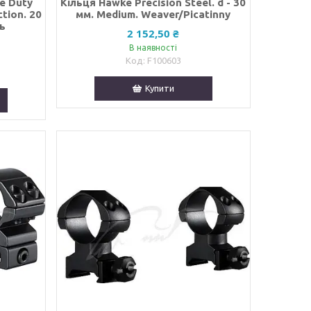
e Duty
Кільця Hawke Precision Steel. d - 30
tion. 20
мм. Medium. Weaver/Picatinny
ль
2 152,50 ₴
В наявності
F100603
Купити