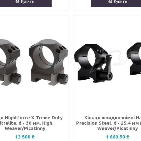
Купити
Купити
я Nightforce X-Treme Duty
Кільця швидкознімні H
ltralite. d - 30 мм. High.
Precision Steel. d - 25.4 мм
Weaver/Picatinny
Weaver/Picatinny
13 500 ₴
1 660,50 ₴