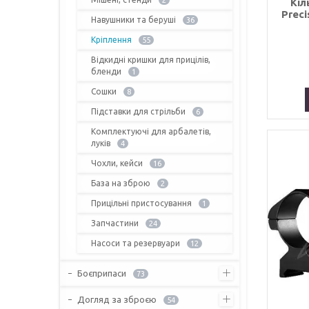
2
Кіл
Preci
Навушники та беруші
36
Кріплення
55
Відкидні кришки для прицілів,
бленди
1
Сошки
8
Підставки для стрільби
6
Комплектуючі для арбалетів,
луків
4
Чохли, кейси
16
База на зброю
2
Прицільні пристосування
1
Запчастини
24
Насоси та резервуари
12
Боєприпаси
73
Догляд за зброєю
54