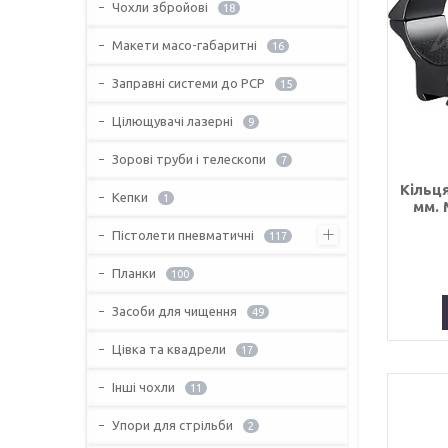
Чохли збройові
18
Макети масо-габаритні
16
Заправні системи до PCP
15
Цілющувачі лазерні
9
Зорові труби і телескопи
7
Кільця
Кепки
1
мм. 
Пістолети пневматичні
117
Планки
100
Засоби для чищення
49
Цівка та квадрели
17
Інші чохли
11
Упори для стрільби
2