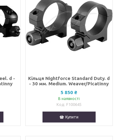
el. d -
Кільця Nightforce Standard Duty. d
atinny
- 30 мм. Medium. Weaver/Picatinny
5 850 ₴
В наявності
F100645
Купити