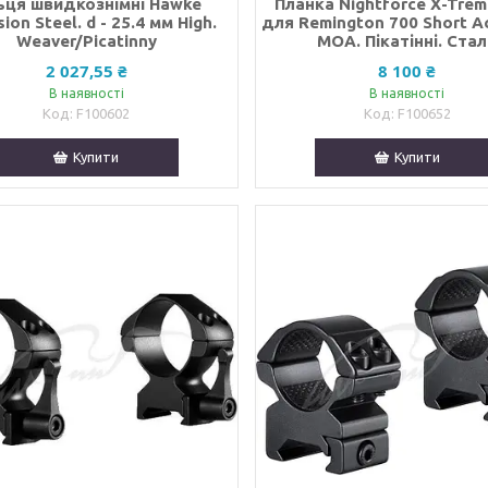
ьця швидкознімні Hawke
Планка Nightforce X-Trem
sion Steel. d - 25.4 мм High.
для Remington 700 Short Ac
Weaver/Picatinny
MOA. Пікатінні. Ста
2 027,55 ₴
8 100 ₴
В наявності
В наявності
F100602
F100652
Купити
Купити