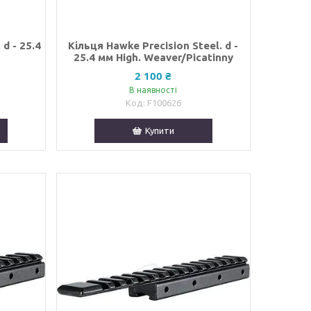
d - 25.4
Кільця Hawke Precision Steel. d -
25.4 мм High. Weaver/Picatinny
2 100 ₴
В наявності
F100626
Купити