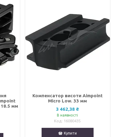
ння
Компенсатор висоти Aimpoint
impoint
Micro Low. 33 мм
 18.5 мм
3 462,38 ₴
В наявності
16080435
Купити