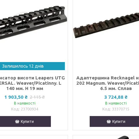
Залишилось 12 днів
нсатор висоти Leapers UTG
Адаптершина Recknagel н
RSAL. Weaver/Picatinny. L
202 Magnum. Weaver/Picati
140 мм. H 19 мм
6.5 мм. Сплав
1 903,50 ₴
3 724,88 ₴
2 115 ₴
В наявності
В наявності
23700934
33370715
Купити
Купити