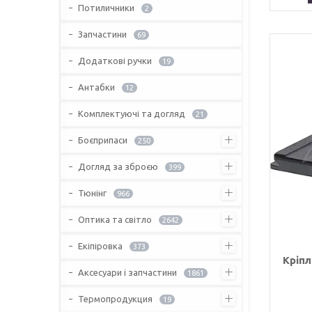
Потиличники
2
Запчастини
69
Додаткові ручки
19
Антабки
12
Комплектуючі та догляд
21
Боєприпаси
250
Догляд за зброєю
399
Тюнінг
966
Оптика та світло
2642
Екіпіровка
373
Кріпл
Аксесуари і запчастини
1861
Термопродукция
19