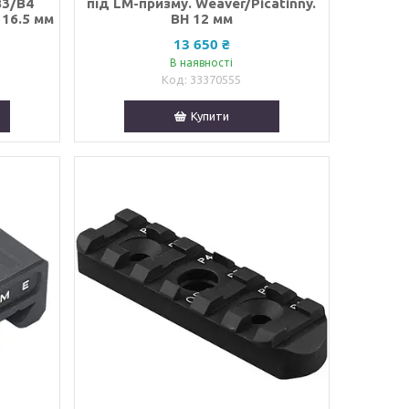
B3/B4
під LM-призму. Weaver/Picatinny.
 16.5 мм
BH 12 мм
13 650 ₴
В наявності
33370555
Купити