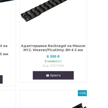
l на
Адаптершина Recknagel на Mauser
.
M12. Weaver/Picatinny. BH 6.5 мм
.5 мм
6 300 ₴
В наявності
33371028
Купити
–10%