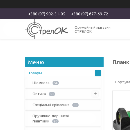
+380 (97) 902-31-05
+380 (97) 677-69-72
Оружейный магазин
СТРЕЛОК
Планк
Товары
Шомпола
54
Оптика
53
Спеціальні кріплення
39
Пружинно-поршневі
гвинтівки
20