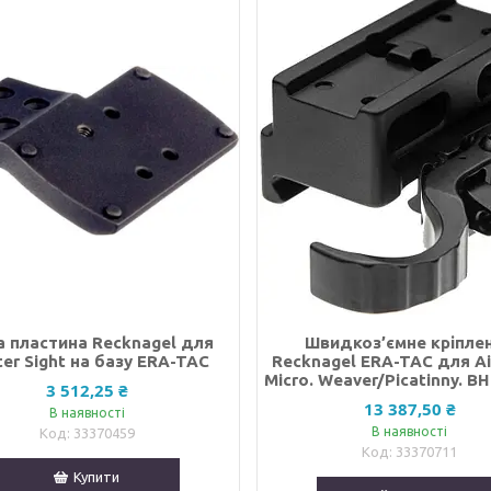
а пластина Recknagel для
Швидкоз’ємне кріпле
er Sight на базу ERA-TAC
Recknagel ERA-TAC для A
Micro. Weaver/Picatinny. BH
3 512,25 ₴
13 387,50 ₴
В наявності
В наявності
33370459
33370711
Купити