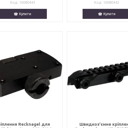
16080443
16080442
Купити
Купити
іплення Recknagel для
Швидкоз’ємне кріпле