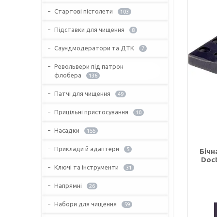
Стартові пістолети
103
Підставки для чищення
8
Саундмодератори та ДТК
7
Револьвери під патрон
флобера
136
Патчі для чищення
49
Прицільні пристосування
10
Насадки
155
Приклади й адаптери
5
Бічн
Doct
Ключі та інструменти
31
Напрямні
26
Набори для чищення
59