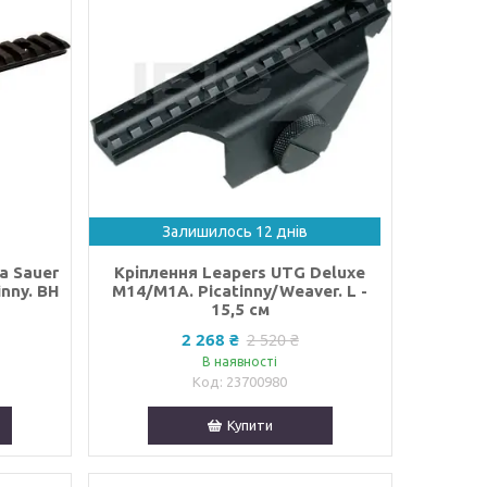
Залишилось 12 днів
а Sauer
Кріплення Leapers UTG Deluxe
nny. BH
M14/M1A. Picatinny/Weaver. L -
15,5 cм
2 268 ₴
2 520 ₴
В наявності
23700980
Купити