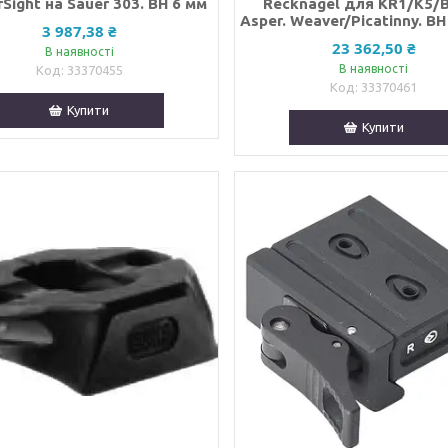
Sight на Sauer 303. ВН 6 мм
Recknagel для KR1/K5/
Asper. Weaver/Picatinny. BH
3 987,38 ₴
23 362,50 ₴
В наявності
В наявності
33370455
33370461
Купити
Купити