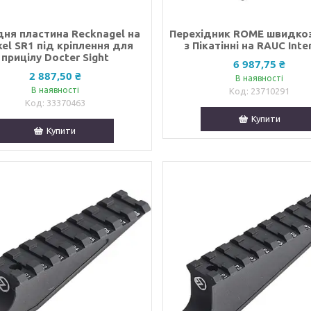
ня пластина Recknagel на
Перехідник ROME швидко
el SR1 під кріплення для
з Пікатінні на RAUC Inte
прицілу Docter Sight
6 987,75 ₴
2 887,50 ₴
В наявності
В наявності
23710291
33370463
Купити
Купити