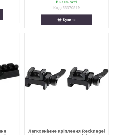
В наявності
33370819
Купити
ння
Легкознімне кріплення Recknagel