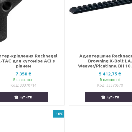
тер-кріплення Recknagel
Адаптершина Recknage
-TAC для кутоміра ACI з
Browning X-Bolt LA
рівнем
Weaver/Picatinny. BH 10
7 350 ₴
5 412,75 ₴
В наявності
В наявності
33370714
33370570
Купити
Купити
–10%