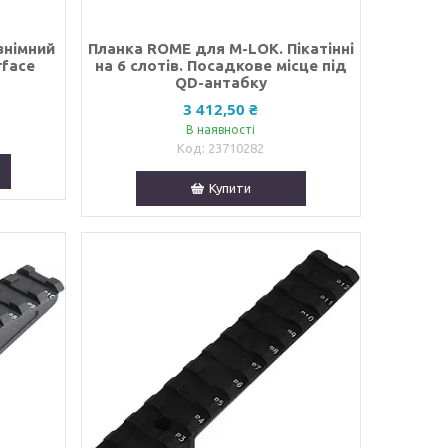
знімний
Планка ROME для M-LOK. Пікатінні
rface
на 6 слотів. Посадкове місце під
QD-антабку
3 412,50 ₴
В наявності
23710282
Купити