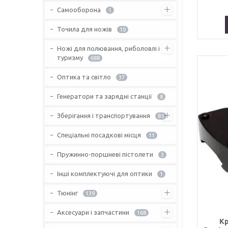
Самооборона
1
Точила для ножів
10
Ножі для полювання, риболовлі і
туризму
688
Оптика та світло
37
Генератори та зарядні станції
8
Зберігання і транспортування
85
Спеціальні посадкові місця
11
Пружинно-поршневі пістолети
3
Інші комплектуючі для оптики
1
Тюнінг
139
Аксесуари і запчастини
168
Кр