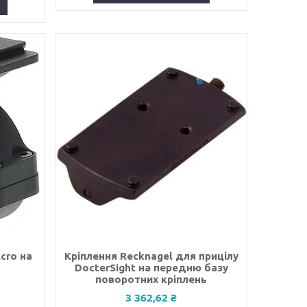
cro на
Кріплення Recknagel для прицілу
DocterSight на передню базу
поворотних кріплень
3 362,62 ₴