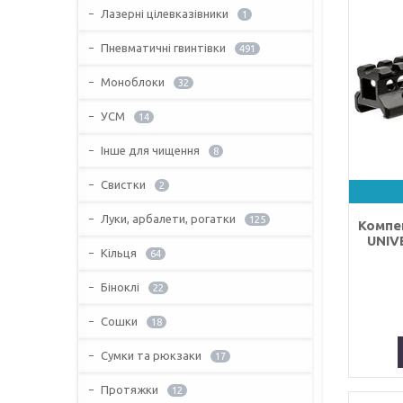
Лазерні цілевказівники
1
Пневматичні гвинтівки
491
Моноблоки
32
УСМ
14
Інше для чищення
8
Свистки
2
Луки, арбалети, рогатки
125
Компе
UNIVE
Кільця
64
Біноклі
22
Сошки
18
Сумки та рюкзаки
17
Протяжки
12