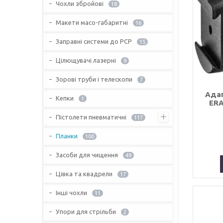
Чохли збройові
18
Макети масо-габаритні
16
Заправні системи до PCP
15
Цілющувачі лазерні
9
Зорові труби і телескопи
7
Адап
Кепки
1
ERA
Пістолети пневматичні
117
Планки
100
Засоби для чищення
49
Цівка та квадрели
17
Інші чохли
11
Упори для стрільби
2