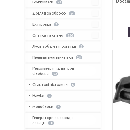
Docter
Боєприпаси
73
Догляд за зброєю
54
Екіпіровка
7
Оптика та світло
336
Луки, арбалети, рогатки
3
Пневматичні гвинтівки
28
Револьвери під патрон
флобера
30
Стартові пістолети
6
Hawke
9
Моноблоки
5
Генератори та зарядні
станції
10