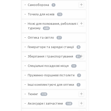
Самооборона
1
Точила для ножів
10
Ножі для полювання, риболовлі і
туризму
688
Оптика та світло
37
Генератори та зарядні станції
8
Зберігання і транспортування
85
Спеціальні посадкові місця
11
Пружинно-поршневі пістолети
3
Інші комплектуючі для оптики
1
Тюнінг
139
Аксесуари і запчастини
168