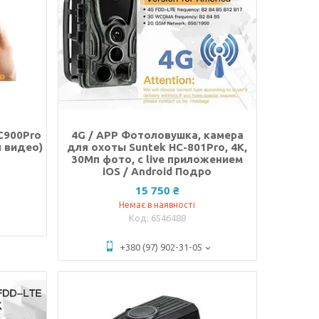
C900Pro
4G / APP Фотоловушка, камера
н видео)
для охоты Suntek HC-801Pro, 4K,
30Мп фото, с live приложением
iOS / Android Подро
15 750 ₴
Немає в наявності
6546488
+380 (97) 902-31-05