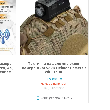
камера
Тактична нашоломна екшн-
ro, 4K,
камера ACM S29D Helmet Camera з
жением
WiFi та 4G
о
15 800 ₴
Немає в наявності
F101986
+380 (97) 902-31-05