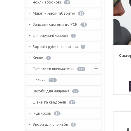
Чохли збройові
18
Макети масо-габаритні
16
Заправні системи до PCP
15
Цілющувачі лазерні
9
Зорові труби і телескопи
7
Камер
Кепки
1
Пістолети пневматичні
117
Планки
100
Засоби для чищення
49
Цівка та квадрели
17
Інші чохли
11
Упори для стрільби
2