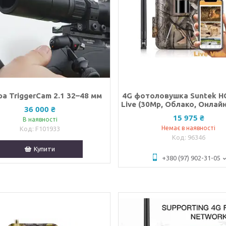
а TriggerCam 2.1 32–48 мм
4G фотоловушка Suntek H
Live (30Mp, Облако, Онлай
36 000 ₴
15 975 ₴
В наявності
Немає в наявності
F101933
96346
Купити
+380 (97) 902-31-05