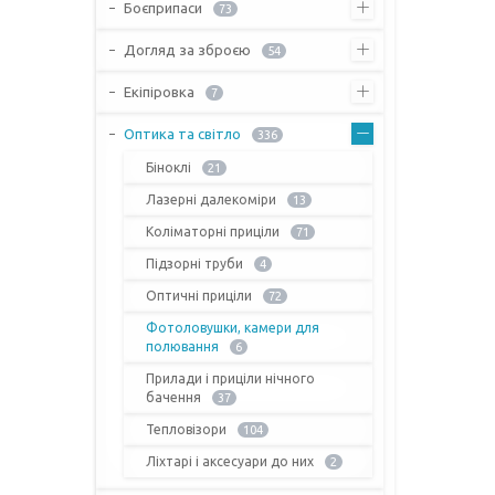
Боєприпаси
73
Догляд за зброєю
54
Екіпіровка
7
Оптика та світло
336
Біноклі
21
Лазерні далекоміри
13
Коліматорні приціли
71
Підзорні труби
4
Оптичні приціли
72
Фотоловушки, камери для
полювання
6
Прилади і приціли нічного
бачення
37
Тепловізори
104
Ліхтарі і аксесуари до них
2