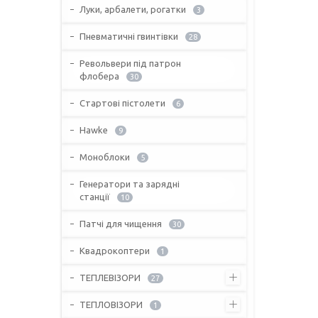
Луки, арбалети, рогатки
3
Пневматичні гвинтівки
28
Револьвери під патрон
флобера
30
Стартові пістолети
6
Hawke
9
Моноблоки
5
Генератори та зарядні
станції
10
Патчі для чищення
30
Квадрокоптери
1
ТЕПЛЕВІЗОРИ
27
ТЕПЛОВІЗОРИ
1