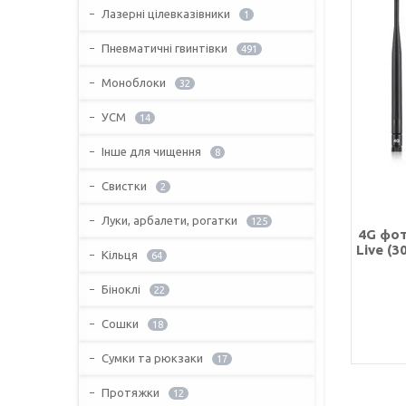
Лазерні цілевказівники
1
Пневматичні гвинтівки
491
Моноблоки
32
УСМ
14
Інше для чищення
8
Свистки
2
Луки, арбалети, рогатки
125
4G фо
Live (
Кільця
64
Біноклі
22
Сошки
18
Сумки та рюкзаки
17
Протяжки
12