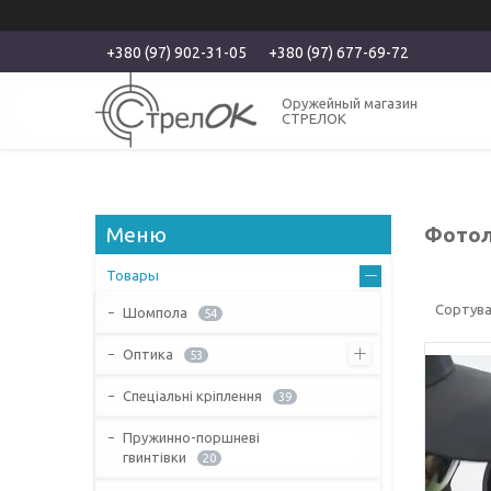
+380 (97) 902-31-05
+380 (97) 677-69-72
Оружейный магазин
СТРЕЛОК
Фотол
Товары
Шомпола
54
Оптика
53
Спеціальні кріплення
39
Пружинно-поршневі
гвинтівки
20