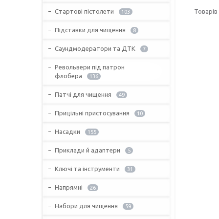
Стартові пістолети
103
Підставки для чищення
8
Саундмодератори та ДТК
7
Револьвери під патрон
флобера
136
Патчі для чищення
49
Прицільні пристосування
10
Насадки
155
Приклади й адаптери
5
Ключі та інструменти
31
Напрямні
26
Набори для чищення
59