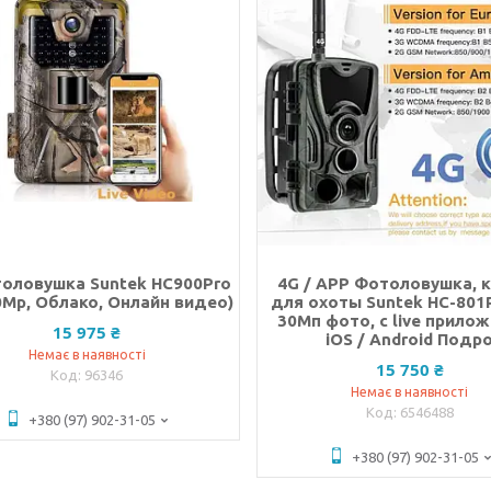
толовушка Suntek HC900Pro
4G / APP Фотоловушка, 
30Mp, Облако, Онлайн видео)
для охоты Suntek HC-801P
30Мп фото, с live прило
15 975 ₴
iOS / Android Подр
Немає в наявності
15 750 ₴
96346
Немає в наявності
6546488
+380 (97) 902-31-05
+380 (97) 902-31-05