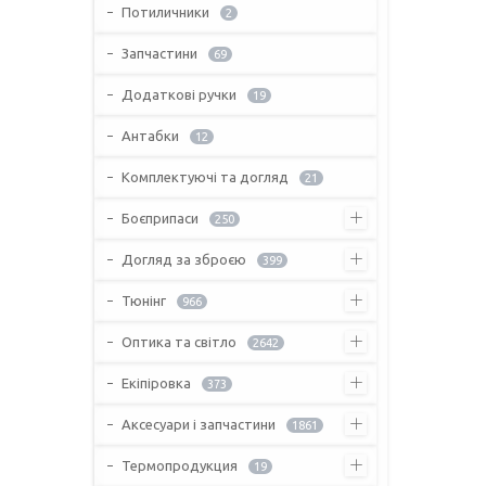
Потиличники
2
Запчастини
69
Додаткові ручки
19
Антабки
12
Комплектуючі та догляд
21
Боєприпаси
250
Догляд за зброєю
399
Тюнінг
966
Оптика та світло
2642
Екіпіровка
373
Аксесуари і запчастини
1861
Термопродукция
19