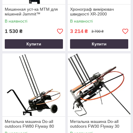
Мишенная уст-ка MTM для
Хронограф вимірювач
мішеней Jammit™
швидкості XR-2000
В наявності
В наявності
1 530
3 214
₴
₴
3 700 ₴
Купити
Купити
Метальна машина Do-all
Метальна машина Do-all
outdoors FW80 Flyway 80
outdoors FW30 Flyway 30