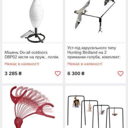
Уст-під карусельного типу
Мішень Do-all outdoors
Hunting Birdland на 2
DBP02 кегля на пруж., полім.
приманки-голуба, комплект:
батареї, кабель 15 метрів, 5-
Немає в наявності
Немає в наявності
ти
3 285
6 300
₴
₴