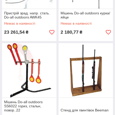
Пристрій зрад. напр. стать.
Мішень Do-all outdoors курка/
Do-all outdoors AWK45
яйце
Немає в наявності
Немає в наявності
23 261,54
2 180,77
₴
₴
Мішень Do-all outdoors
SS6022 гориз, стальн,
повор..22
Стенд для гвинтівок Beeman