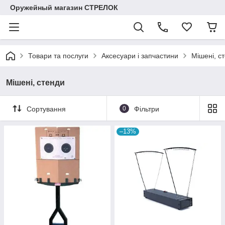
Оружейный магазин СТРЕЛОК
Товари та послуги
Аксесуари і запчастини
Мішені, с
Мішені, стенди
Сортування
0
Фільтри
–13%