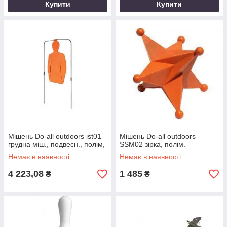
Купити
Купити
Мішень Do-all outdoors ist01
Мішень Do-all outdoors
грудна міш., подвесн., полім,
SSM02 зірка, полім.
Немає в наявності
Немає в наявності
4 223,08
1 485
₴
₴