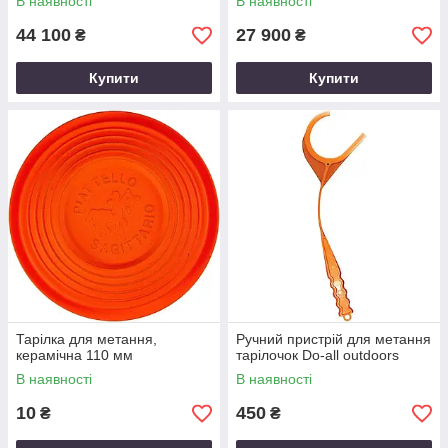
В наявності
В наявності
44 100
27 900
₴
₴
Купити
Купити
Тарілка для метання,
Ручний пристрій для метання
керамічна 110 мм
тарілочок Do-all outdoors
В наявності
В наявності
10
450
₴
₴