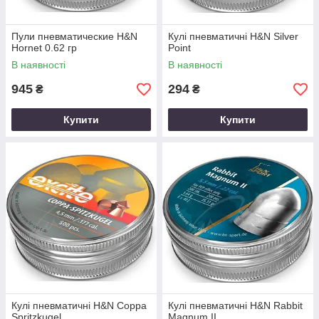
Пули пневматические H&N
Кулі пневматичні H&N Silver
Hornet 0.62 гр
Point
В наявності
В наявності
945
294
₴
₴
Купити
Купити
Кулі пневматичні H&N Coppa
Кулі пневматичні H&N Rabbit
Spritzkugel
Magnum II