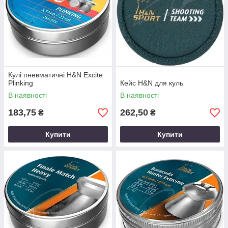
Кулі пневматичні H&N Excite
Plinking
Кейс H&N для куль
В наявності
В наявності
183,75
262,50
₴
₴
Купити
Купити