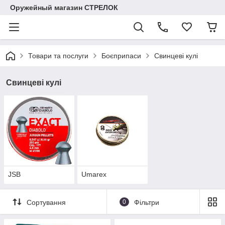
Оружейный магазин СТРЕЛОК
Товари та послуги
Боєприпаси
Свинцеві кулі
Свинцеві кулі
JSB
Umarex
Сортування
0
Фільтри