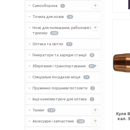
Самооборона
1
Точила для ножів
10
Ножі для полювання, риболовлі і
туризму
688
Оптика та світло
37
Генератори та зарядні станції
8
Зберігання і транспортування
85
Спеціальні посадкові місця
11
Пружинно-поршневі пістолети
3
Інші комплектуючі для оптики
1
Тюнінг
139
Куля B
кал. 
Аксесуари і запчастини
168