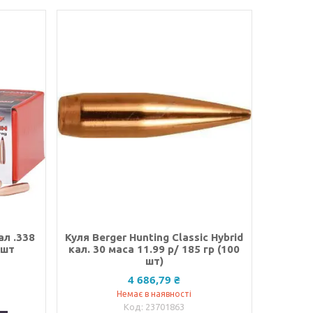
ал .338
Куля Berger Hunting Classic Hybrid
 шт
кал. 30 маса 11.99 р/ 185 гр (100
шт)
4 686,79 ₴
Немає в наявності
23701863