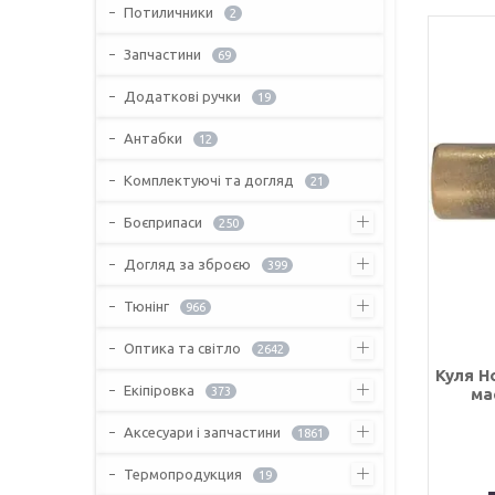
Потиличники
2
Запчастини
69
Додаткові ручки
19
Антабки
12
Комплектуючі та догляд
21
Боєприпаси
250
Догляд за зброєю
399
Тюнінг
966
Оптика та світло
2642
Куля H
Екіпіровка
мас
373
Аксесуари і запчастини
1861
Термопродукция
19