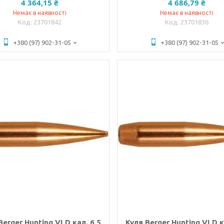
4 364,15 ₴
4 686,79 ₴
Немає в наявності
Немає в наявності
23701842
23701836
+380 (97) 902-31-05
+380 (97) 902-31-05
Berger Hunting VLD кал. 6,5
Куля Berger Hunting VLD к