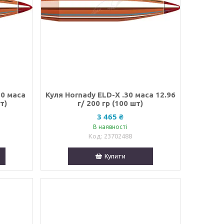
30 маса
Куля Hornady ELD-X .30 маса 12.96
т)
г/ 200 гр (100 шт)
3 465 ₴
В наявності
23702488
Купити