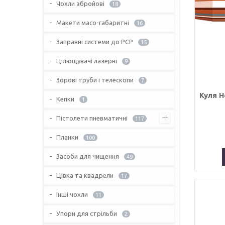
Чохли збройові
18
Макети масо-габаритні
16
Заправні системи до PCP
15
Цілющувачі лазерні
9
Зорові труби і телескопи
7
Куля H
Кепки
1
Пістолети пневматичні
117
Планки
100
Засоби для чищення
49
Цівка та квадрели
17
Інші чохли
11
Упори для стрільби
2