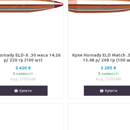
ornady ELD-X .30 маса 14.26
Куля Hornady ELD Match .
р/ 220 гр (100 шт)
13.48 р/ 208 гр (100 ш
3 420 ₴
3 285 ₴
В наявності
В наявності
23702566
23702490
Купити
Купити