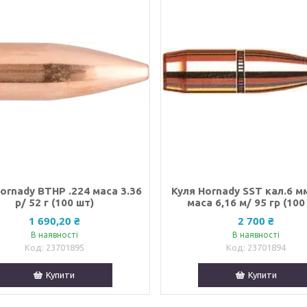
ornady BTHP .224 маса 3.36
Куля Hornady SST кал.6 мм
р/ 52 г (100 шт)
маса 6,16 м/ 95 гр (100
1 690,20 ₴
2 700 ₴
В наявності
В наявності
23701895
23701894
Купити
Купити