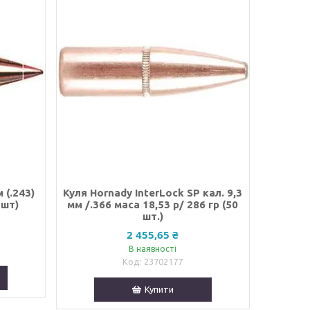
 (.243)
Куля Hornady InterLock SP кал. 9,3
 шт)
мм /.366 маса 18,53 р/ 286 гр (50
шт.)
2 455,65 ₴
В наявності
23702177
Купити