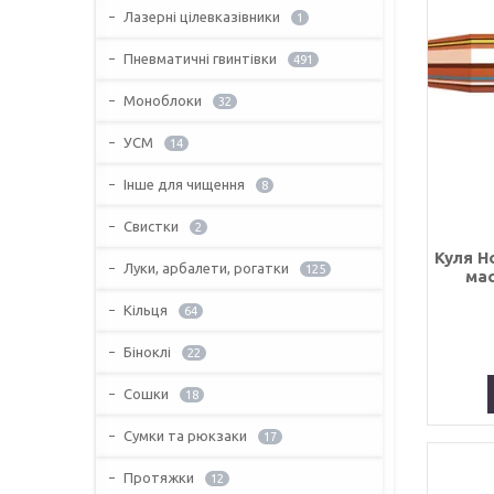
Лазерні цілевказівники
1
Пневматичні гвинтівки
491
Моноблоки
32
УСМ
14
Інше для чищення
8
Свистки
2
Куля H
Луки, арбалети, рогатки
125
мас
Кільця
64
Біноклі
22
Сошки
18
Сумки та рюкзаки
17
Протяжки
12