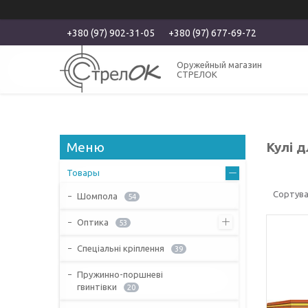
+380 (97) 902-31-05
+380 (97) 677-69-72
Оружейный магазин
СТРЕЛОК
Кулі 
Товары
Шомпола
54
Оптика
53
Спеціальні кріплення
39
Пружинно-поршневі
гвинтівки
20