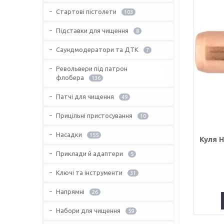
Стартові пістолети
103
Підставки для чищення
8
Саундмодератори та ДТК
7
Револьвери під патрон
флобера
136
Патчі для чищення
49
Прицільні пристосування
10
Насадки
155
Куля H
Приклади й адаптери
5
Ключі та інструменти
31
Напрямні
26
Набори для чищення
59