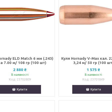
ornady ELD Match 6 мм (.243)
Куля Hornady V-Max кал. 2
а 7.00 м/ 108 гр (100 шт)
3,24 м/ 50 гр (100 шт
2 880 ₴
1 575 ₴
В наявності
В наявності
23702809
23701849
Купити
Купити