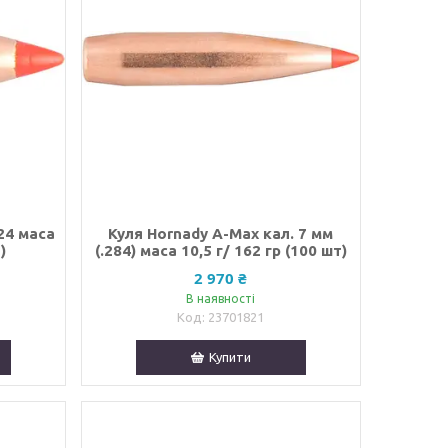
24 маса
Куля Hornady A-Max кал. 7 мм
)
(.284) маса 10,5 г/ 162 гр (100 шт)
2 970 ₴
В наявності
23701821
Купити