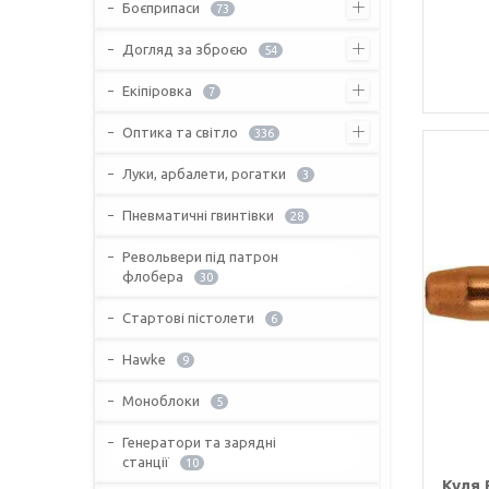
Боєприпаси
73
Догляд за зброєю
54
Екіпіровка
7
Оптика та світло
336
Луки, арбалети, рогатки
3
Пневматичні гвинтівки
28
Револьвери під патрон
флобера
30
Стартові пістолети
6
Hawke
9
Моноблоки
5
Генератори та зарядні
станції
10
Куля 