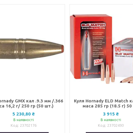
ornady GMX кал .9.3 мм /.366
Куля Hornady ELD Match к
а 16,2 г/ 250 гр (50 шт.)
маса 285 гр (18.5 г) 50
5 230,80 ₴
3 915 ₴
В наявності
В наявності
23702176
23702493