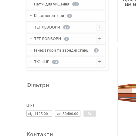
мм м
Патчі для чищення
30
Квадрокоптери
1
ТЕПЛЕВІЗОРИ
27
ТЕПЛОВІЗОРИ
1
Генератори та зарядні станції
1
ТЮНІНГ
24
Фільтри
Ціна
Контакти