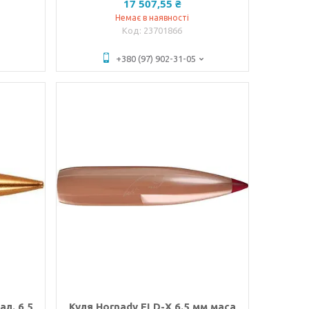
17 507,55 ₴
Немає в наявності
23701866
+380 (97) 902-31-05
ал. 6,5
Куля Hornady ELD-X 6.5 мм маса