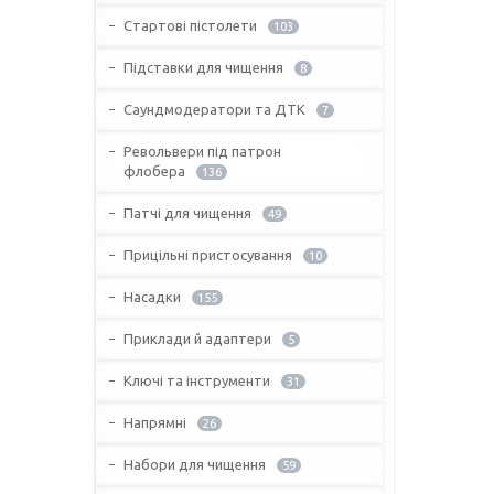
Стартові пістолети
103
Підставки для чищення
8
Саундмодератори та ДТК
7
Револьвери під патрон
флобера
136
Патчі для чищення
49
Прицільні пристосування
10
Насадки
155
Приклади й адаптери
5
Ключі та інструменти
31
Напрямні
26
Набори для чищення
59