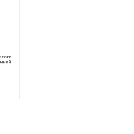
ecore
мний