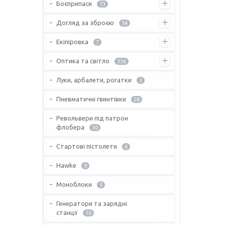
Боєприпаси
73
Догляд за зброєю
54
Екіпіровка
7
Оптика та світло
336
Луки, арбалети, рогатки
3
Пневматичні гвинтівки
28
Револьвери під патрон
флобера
30
Стартові пістолети
6
Hawke
9
Моноблоки
5
Генератори та зарядні
станції
10