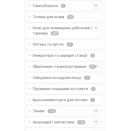
Самооборона
1
Точила для ножів
10
Ножі для полювання, риболовлі і
туризму
688
Оптика та світло
37
Генератори та зарядні станції
8
Зберігання і транспортування
85
Спеціальні посадкові місця
11
Пружинно-поршневі пістолети
3
Інші комплектуючі для оптики
1
Тюнінг
139
Аксесуари і запчастини
168