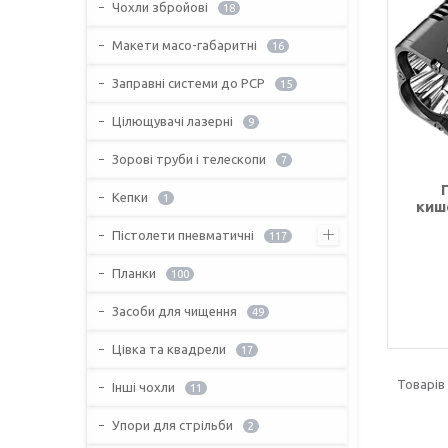
Чохли збройові
18
Макети масо-габаритні
16
Заправні системи до PCP
15
Цілющувачі лазерні
9
Зорові труби і телескопи
7
Кепки
1
киш
Пістолети пневматичні
117
Планки
100
Засоби для чищення
49
Цівка та квадрели
17
Інші чохли
11
Упори для стрільби
2