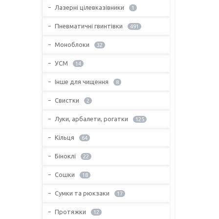
Лазерні цілевказівники
1
Пневматичні гвинтівки
491
Моноблоки
32
УСМ
14
Інше для чищення
8
Свистки
2
Луки, арбалети, рогатки
125
Кільця
64
Біноклі
22
Сошки
18
Сумки та рюкзаки
17
Протяжки
12