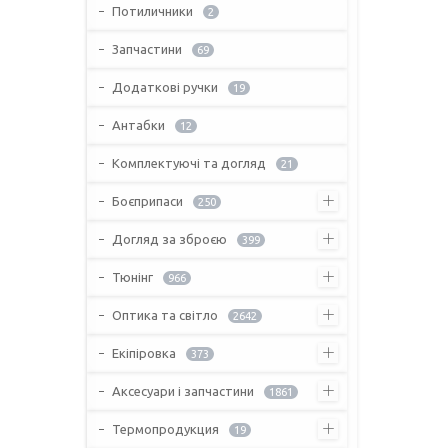
Потиличники
2
Запчастини
69
Додаткові ручки
19
Антабки
12
Комплектуючі та догляд
21
Боєприпаси
250
Догляд за зброєю
399
Тюнінг
966
Оптика та світло
2642
Екіпіровка
373
Аксесуари і запчастини
1861
Термопродукция
19