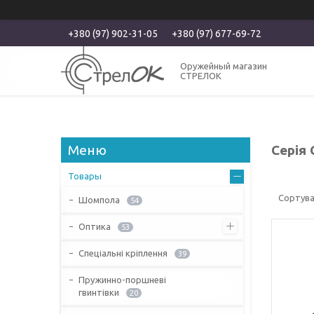
+380 (97) 902-31-05
+380 (97) 677-69-72
Оружейный магазин
СТРЕЛОК
Серія 
Товары
Шомпола
54
Оптика
53
Спеціальні кріплення
39
Пружинно-поршневі
гвинтівки
20