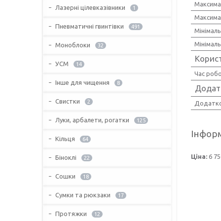
Максима
Лазерні цілевказівники
1
Максима
Пневматичні гвинтівки
491
Мінімаль
Мінімал
Моноблоки
32
Корис
УСМ
14
Час роб
Інше для чищення
8
Додатк
Свистки
2
Додатко
Луки, арбалети, рогатки
125
Інформ
Кільця
64
Ціна:
6 75
Біноклі
22
Сошки
18
Сумки та рюкзаки
17
Протяжки
12