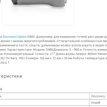
ер
Discovery Optics
D800. Дальномер для измерения точной дистанции 
 время с низким энергопотреблением. Отличительной особенностью явл
рименения в охоте, спорте, дальномеры можно использовать в пеших п
ния. Характеристики: Модель: D800Диапазон: 5 ~ 800 м Точность измер
ов Углоизмерительный точность: ±1° Длина волны лазера: 905nm Увеличен
CR2-3V Вага: 160 г Розміри: 102 мм x 72 мм x 36 мм Робоча температура: 
класу 1
теристики
ні
к
Discovery
Новий