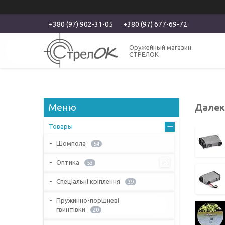
+380 (97) 902-31-05
+380 (97) 677-69-72
Оружейный магазин
СТРЕЛОК
Далек
Товары
Шомпола
54
Оптика
53
Спеціальні кріплення
39
Пружинно-поршневі
гвинтівки
20