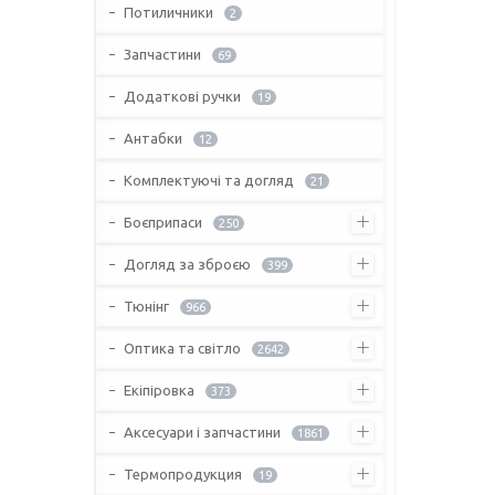
Потиличники
2
Запчастини
69
Додаткові ручки
19
Антабки
12
Комплектуючі та догляд
21
Боєприпаси
250
Догляд за зброєю
399
Тюнінг
966
Оптика та світло
2642
Екіпіровка
373
Аксесуари і запчастини
1861
Термопродукция
19