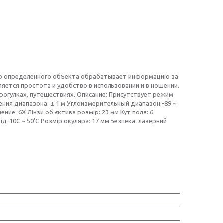
до определенного объекта обрабатывает информацию за
яется простота и удобство в использовании и в ношении.
рогулках, путешествиях. Описание: Присутствует режим
ения диапазона: ± 1 м Углоизмерительный диапазон:-89 ~
ие: 6X Лінзи об'єктива розмір: 23 мм Кут поля: 6
від-10C ~ 50'C Розмір окуляра: 17 мм Безпека: лазерний