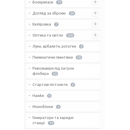
Боєприпаси
73
Догляд за зброєю
54
Екіпіровка
7
Оптика та світло
336
Луки, арбалети, рогатки
3
Пневматичні гвинтівки
28
Револьвери під патрон
флобера
30
Стартові пістолети
6
Hawke
9
Моноблоки
5
Генератори та зарядні
станції
10