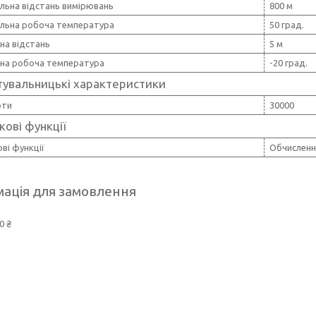
льна відстань вимірювань
800 м
льна робоча температура
50 град.
на відстань
5 м
ьна робоча температура
-20 град.
тувальницькі характеристики
оти
30000
ові функції
ві функції
Обчисленн
ація для замовлення
0 ₴