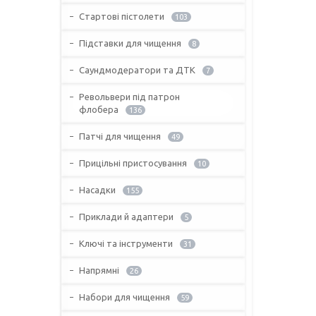
Стартові пістолети
103
Підставки для чищення
8
Саундмодератори та ДТК
7
Револьвери під патрон
флобера
136
Патчі для чищення
49
Прицільні пристосування
10
Насадки
155
Приклади й адаптери
5
Ключі та інструменти
31
Напрямні
26
Набори для чищення
59