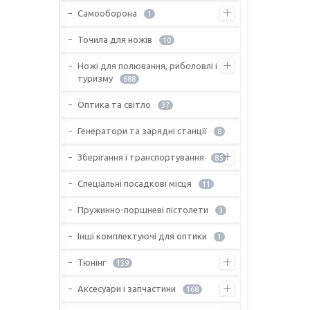
Самооборона
1
Точила для ножів
10
Ножі для полювання, риболовлі і
туризму
688
Оптика та світло
37
Генератори та зарядні станції
8
Зберігання і транспортування
85
Спеціальні посадкові місця
11
Пружинно-поршневі пістолети
3
Інші комплектуючі для оптики
1
Тюнінг
139
Аксесуари і запчастини
168