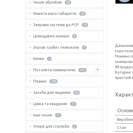
Чохли збройові
18
Макети масо-габаритні
16
Заправні системи до PCP
15
Цілющувачі лазерні
9
Дальном
Зорові труби і телескопи
7
короткое
Помимо п
Кепки
1
сканирова
89 градус
Пістолети пневматичні
117
Батарея: 
пристрій 
Планки
100
Засоби для чищення
49
Харак
Цівка та квадрели
17
Основ
Інші чохли
11
Виробни
Упори для стрільби
2
Стан