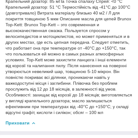
Крапельний дозатор: 85 мПа Точка спалаху Спрей: <0 °С
Крапельний дозатор: 51 °С Термостійкість від -41°C до 100°C
(довготривало) Витрата матеріалу близько 40 м2 / Л для
покриття товщиною 5 мкм Описание масла для цепей Brunox
Top-Kett: Brunox Top-Kett – это современная и
высококачественная смазка. Пользуется спросом у
велосипедистов и мотоциклистов, но может применяться и в
других местах, где есть цепная передача. Следует отметить,
что работает она при температуре от -40°C до +150°C, так
что пользоваться ей можно в самых разных атмосферных
условиях. Top-Kett може захистити ланцюга і інші елементи
від корозії та налипання пилу. Після нанесення на поверхні
утворюється невеликий шар, товщиною 5-10 мікрон. Він
повністю покриває всі ділянки, проникаючи навіть у
важкодоступні місця і заглибини. Плівочка без проблем
прослужить від 12 до 18 місяців, в залежності від умов.
Особливості: захищає від корозії до 18 місяців; виготовляється
у вигляді крапельного дозатора; масло залишається
ефективним при температурах від -40°C до +150°C; у складі
відсутні графіт, кислоти і силікон; обсяг – 100 мл
Приховати