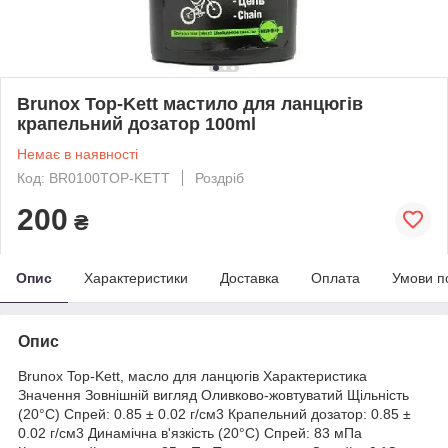
Brunox Top-Kett мастило для ланцюгів
крапельний дозатор 100ml
Немає в наявності
Код: BR0100TOP-KETT
Роздріб
200
₴
Опис
Характеристики
Доставка
Оплата
Умови п
Опис
Brunox Top-Kett, масло для ланцюгів Характеристика
Значення Зовнішній вигляд Оливково-жовтуватий Щільність
(20°С) Спрей: 0.85 ± 0.02 г/см3 Крапельний дозатор: 0.85 ±
0.02 г/см3 Динамічна в'язкість (20°С) Спрей: 83 мПа