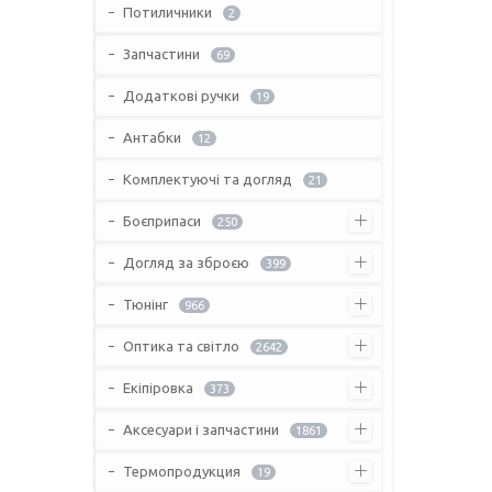
Потиличники
2
Запчастини
69
Додаткові ручки
19
Антабки
12
Комплектуючі та догляд
21
Боєприпаси
250
Догляд за зброєю
399
Тюнінг
966
Оптика та світло
2642
Екіпіровка
373
Аксесуари і запчастини
1861
Термопродукция
19