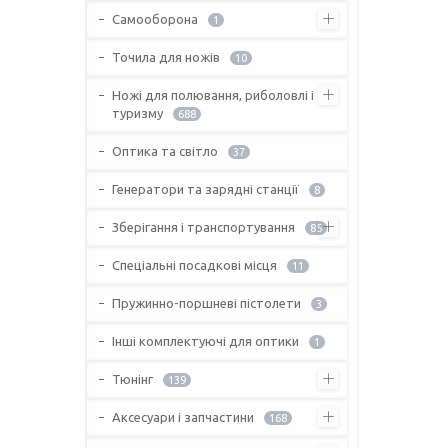
Самооборона
1
Точила для ножів
10
Ножі для полювання, риболовлі і
туризму
688
Оптика та світло
37
Генератори та зарядні станції
8
Зберігання і транспортування
85
Спеціальні посадкові місця
11
Пружинно-поршневі пістолети
3
Інші комплектуючі для оптики
1
Тюнінг
139
Аксесуари і запчастини
168