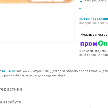
+380 (97) 902-31
повернення товару
У компанії підключ
який товар не пок
ер
MEGAline
кал. 4 мм. Латунь. 1/8 FДогляд за зброєю є обов'язковим для
ширший вибір аксесуарів для чищення зброї.
теристики
і атрибути