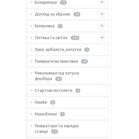
Боєприпаси
73
Догляд за зброєю
54
Екіпіровка
7
Оптика та світло
336
Луки, арбалети, рогатки
3
Пневматичні гвинтівки
28
Револьвери під патрон
флобера
30
Стартові пістолети
6
Hawke
9
Моноблоки
5
Генератори та зарядні
станції
10