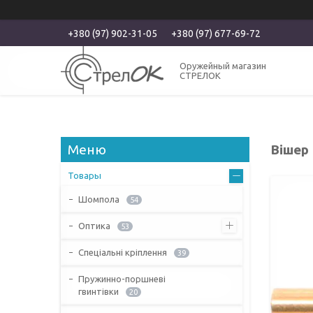
+380 (97) 902-31-05
+380 (97) 677-69-72
Оружейный магазин
СТРЕЛОК
Вішер 
Товары
Шомпола
54
Оптика
53
Спеціальні кріплення
39
Пружинно-поршневі
гвинтівки
20