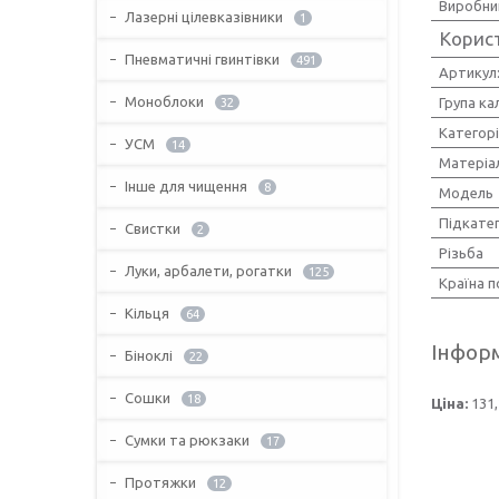
Виробни
Лазерні цілевказівники
1
Корис
Пневматичні гвинтівки
491
Артикул
Моноблоки
Група кал
32
Категор
УСМ
14
Матеріа
Інше для чищення
8
Мoдель
Підкатег
Свистки
2
Різьба
Луки, арбалети, рогатки
125
Країна 
Кільця
64
Інформ
Біноклі
22
Сошки
18
Ціна:
131,
Сумки та рюкзаки
17
Протяжки
12