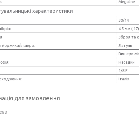
к
Megaline
тувальницькі характеристики
:
30/14
ібрів:
4.5 мм (.17)
ія
Зброя та 
л йоржика/вішера:
Латунь
Вишери Me
орія:
Насадки
1/8 F
походження:
Італія
ація для замовлення
25 ₴