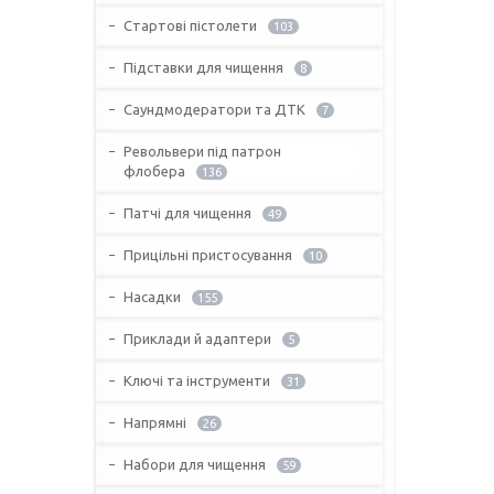
Стартові пістолети
103
Підставки для чищення
8
Саундмодератори та ДТК
7
Револьвери під патрон
флобера
136
Патчі для чищення
49
Прицільні пристосування
10
Насадки
155
Приклади й адаптери
5
Ключі та інструменти
31
Напрямні
26
Набори для чищення
59