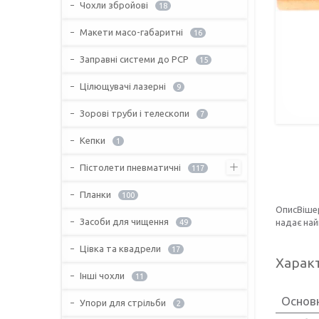
Чохли збройові
18
Макети масо-габаритні
16
Заправні системи до PCP
15
Цілющувачі лазерні
9
Зорові труби і телескопи
7
Кепки
1
Пістолети пневматичні
117
Планки
100
ОписВіш
Засоби для чищення
надає най
49
Цівка та квадрели
17
Харак
Інші чохли
11
Основн
Упори для стрільби
2