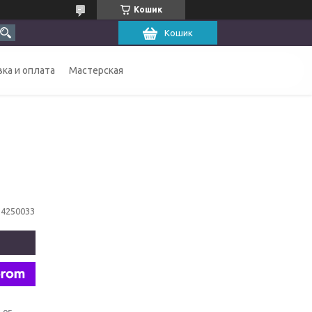
Кошик
Кошик
ка и оплата
Мастерская
14250033