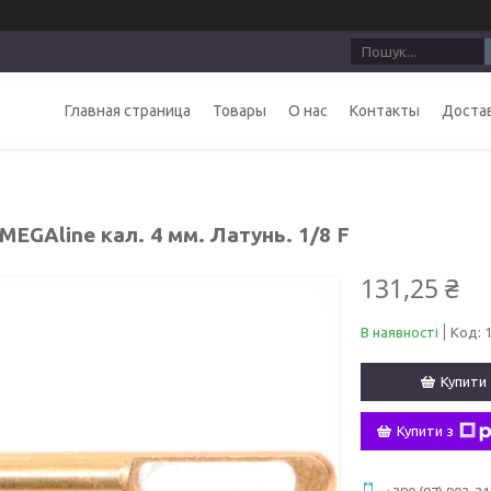
Главная страница
Товары
О нас
Контакты
Достав
MEGAline кал. 4 мм. Латунь. 1/8 F
131,25 ₴
В наявності
Код:
Купити
Купити з