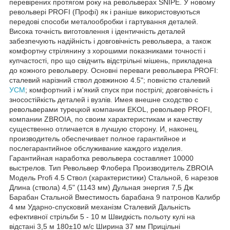
перевірених протягом року на револьверах SNIPE. У новому
револьвері PROFI (Профі) як і раніше використовуються
передові способи металообробки і гартування деталей.
Висока точність виготовлення і ідентичність деталей
забезпечують надійність і довговічність револьвера, а також
комфортну стрілянину з хорошими показниками точності і
купчастості, про що свідчить відстрільні мішень, прикладена
до кожного револьверу. Основні переваги револьвера PROFI:
сталевий нарізний ствол довжиною 4.5"; повністю сталевий
УСМ
; комфортний і м'який спуск при пострілі; довговічність і
зносостійкість деталей і вузлів. Имея внешне сходство с
револьверами турецкой компании EKOL, револьвер PROFI,
компании ZBROIA, по своим характеристикам и качеству
существенно отличается в лучшую сторону. И, наконец,
производитель обеспечивает полное гарантийное и
послегарантийное обслуживание каждого изделия.
Гарантийная наработка револьвера составляет 10000
выстрелов. Тип Револьвер Флобера Производитель ZBROIA
Модель Profi 4.5 Ствол (характеристики) Стальной, 6 нарезов
Длина (ствола) 4,5" (1143 мм) Дульная энергия 7,5 Дж
Барабан Стальной Вместимость барабана 9 патронов Калибр
4 мм Ударно-спусковий механізм Сталевий Дальність
ефективної стрільби 5 - 10 м Швидкість польоту кулі на
відстані 3,5 м 180±10 м/с Ширина 37 мм Прицільні