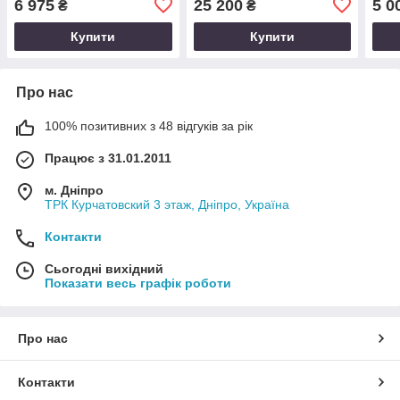
6 975
25 200
5 0
₴
₴
Sellier&Bellot Sigal (200
шт)
Купити
Купити
Про нас
100% позитивних з 48 відгуків за рік
Працює з 31.01.2011
м. Дніпро
ТРК Курчатовский 3 этаж, Дніпро, Україна
Контакти
Сьогодні вихідний
Показати весь графік роботи
Про нас
Контакти