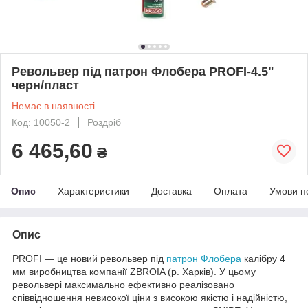
Револьвер під патрон Флобера PROFI-4.5"
черн/пласт
Немає в наявності
Код: 10050-2
Роздріб
6 465,60
₴
Опис
Характеристики
Доставка
Оплата
Умови п
Опис
PROFI — це новий револьвер під
патрон Флобера
калібру 4
мм виробництва компанії ZBROIA (р. Харків). У цьому
револьвері максимально ефективно реалізовано
співвідношення невисокої ціни з високою якістю і надійністю,