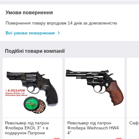
Умови повернення
Повернення товару впродовж 14 днів за домовленістю
Всі умови повернення
Подібні товари компанії
Револьвер під патрон
Револьвер під патрон
Сафа
Флобера EKOL 3" + в
Флобера Weihrauch HW4
подарунок Патрони
4"
Флобера 4 мм