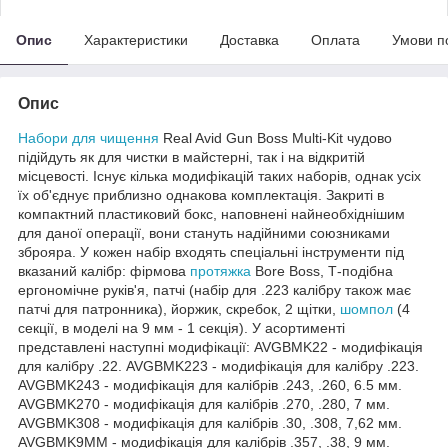
Опис
Характеристики
Доставка
Оплата
Умови п
Опис
Набори для чищення
Real Avid Gun Boss Multi-Kit чудово
підійдуть як для чистки в майстерні, так і на відкритій
місцевості. Існує кілька модифікацій таких наборів, однак усіх
їх об'єднує приблизно однакова комплектація. Закриті в
компактний пластиковий бокс, наповнені найнеобхіднішим
для даної операції, вони стануть надійними союзниками
зброяра. У кожен набір входять спеціальні інструменти під
вказаний калібр: фірмова
протяжка
Bore Boss, Т-подібна
ергономічне руків'я, патчі (набір для .223 калібру також має
патчі для патронника), йоржик, скребок, 2 щітки,
шомпол
(4
секції, в моделі на 9 мм - 1 секція). У асортименті
представлені наступні модифікації: AVGBMK22 - модифікація
для калібру .22. AVGBMK223 - модифікація для калібру .223.
AVGBMK243 - модифікація для калібрів .243, .260, 6.5 мм.
AVGBMK270 - модифікація для калібрів .270, .280, 7 мм.
AVGBMK308 - модифікація для калібрів .30, .308, 7,62 мм.
AVGBMK9MM - модифікація для калібрів .357, .38, 9 мм.