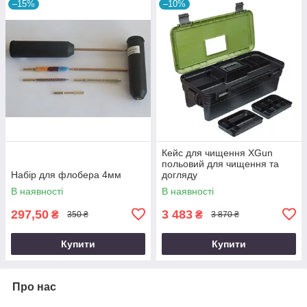
–15%
–10%
Кейс для чищення XGun
польовий для чищення та
Набір для флобера 4мм
догляду
В наявності
В наявності
297,50
3 483
₴
₴
350 ₴
3 870 ₴
Купити
Купити
Про нас