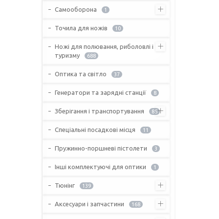
Самооборона
1
Точила для ножів
10
Ножі для полювання, риболовлі і
туризму
688
Оптика та світло
37
Генератори та зарядні станції
8
Зберігання і транспортування
85
Спеціальні посадкові місця
11
Пружинно-поршневі пістолети
3
Інші комплектуючі для оптики
1
Тюнінг
139
Аксесуари і запчастини
168