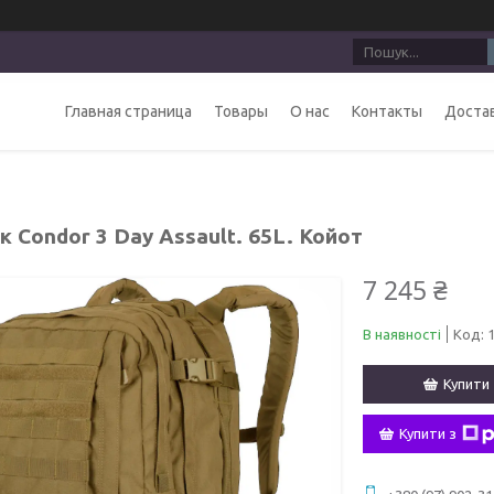
Главная страница
Товары
О нас
Контакты
Достав
 Condor 3 Day Assault. 65L. Койот
7 245 ₴
В наявності
Код:
Купити
Купити з