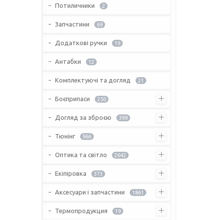
Потиличники
2
Запчастини
69
Додаткові ручки
19
Антабки
12
Комплектуючі та догляд
21
Боєприпаси
250
Догляд за зброєю
399
Тюнінг
966
Оптика та світло
2642
Екіпіровка
373
Аксесуари і запчастини
1861
Термопродукция
19