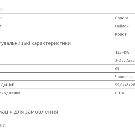
ні
к
Condor
л
Нейлон
Койот
тувальницькі характеристики
125-498
3-Day Assa
65
Чоловіча
, ДхШхВ
55,8х43х28
походження
США
ація для замовлення
5 ₴