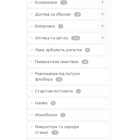
Боєприпаси
73
Догляд за зброєю
54
Екіпіровка
7
Оптика та світло
336
Луки, арбалети, рогатки
3
Пневматичні гвинтівки
28
Револьвери під патрон
флобера
30
Стартові пістолети
6
Hawke
9
Моноблоки
5
Генератори та зарядні
станції
10