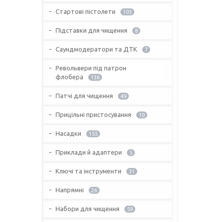
Стартові пістолети
103
Підставки для чищення
8
Саундмодератори та ДТК
7
Револьвери під патрон
флобера
136
Патчі для чищення
49
Прицільні пристосування
10
Насадки
155
Приклади й адаптери
5
Ключі та інструменти
31
Напрямні
26
Набори для чищення
59