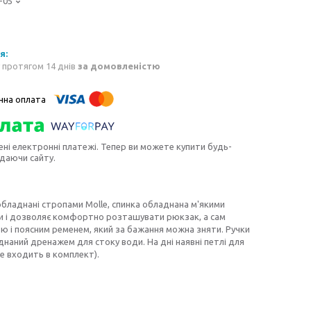
-05
 протягом 14 днів
за домовленістю
ені електронні платежі. Тепер ви можете купити будь-
идаючи сайту.
обладнані стропами Molle, спинка обладнана м'якими
и і дозволяє комфортно розташувати рюкзак, а сам
ю і поясним ременем, який за бажання можна зняти. Ручки
наний дренажем для стоку води. На дні наявні петлі для
е входить в комплект).