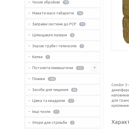
Чохли збройові
18
Макети масо-габаритні
16
Заправні системи до PCP
15
Цілющувачі лазерні
9
Зорові труби і телескопи
7
Кепки
1
Пістолети пневматичні
117
Планки
100
Condor 3-
Засоби для чищення
демпферн
49
наповнюва
для транс
Цівка та квадрели
17
кріплення
Інші чохли
11
Харак
Упори для стрільби
2