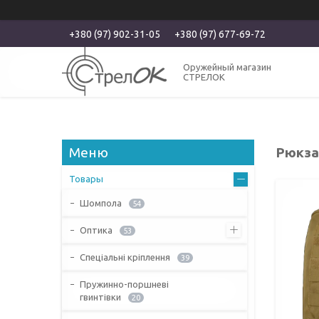
+380 (97) 902-31-05
+380 (97) 677-69-72
Оружейный магазин
СТРЕЛОК
Рюкзак
Товары
Шомпола
54
Оптика
53
Спеціальні кріплення
39
Пружинно-поршневі
гвинтівки
20