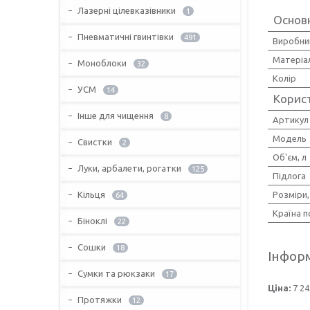
Лазерні цілевказівники
1
Основ
Пневматичні гвинтівки
491
Виробни
Матеріа
Моноблоки
32
Колір
УСМ
14
Корис
Інше для чищення
8
Артикул
Мoдель
Свистки
2
Об'єм, л
Луки, арбалети, рогатки
125
Підлога
Розміри
Кільця
64
Країна 
Біноклі
22
Сошки
18
Інформ
Сумки та рюкзаки
17
Ціна:
7 24
Протяжки
12