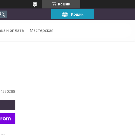
Кошик
Кошик
ка и оплата
Мастерская
14320288