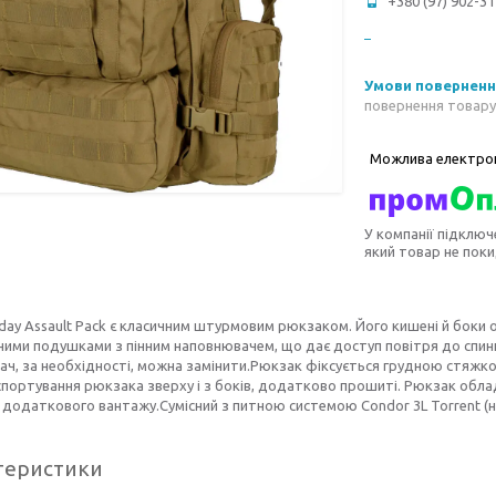
+380 (97) 902-31
повернення товару
У компанії підключ
який товар не пок
day Assault Pack є класичним штурмовим рюкзаком. Його кишені й боки 
ими подушками з пінним наповнювачем, що дає доступ повітря до спин
ч, за необхідності, можна замінити.Рюкзак фіксується грудною стяжко
портування рюкзака зверху і з боків, додатково прошиті. Рюкзак облад
 додаткового вантажу.Сумісний з питною системою Condor 3L Torrent (н
теристики