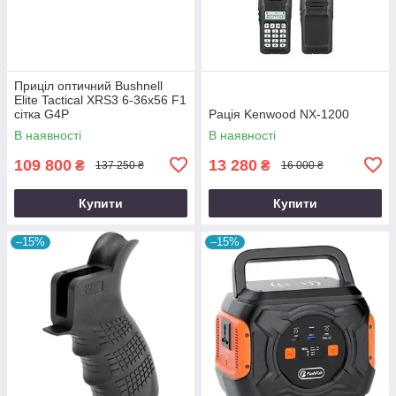
Приціл оптичний Bushnell
Elite Tactical XRS3 6-36x56 F1
сітка G4P
Рація Kenwood NX-1200
В наявності
В наявності
109 800
13 280
₴
₴
137 250 ₴
16 000 ₴
Купити
Купити
–15%
–15%