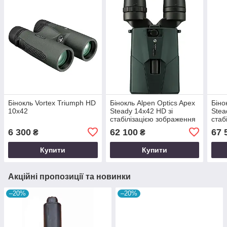
Бінокль Vortex Triumph HD
Бінокль Alpen Optics Apex
Біно
10х42
Steady 14x42 HD зі
Stea
стабілізацією зображення
стаб
6 300
62 100
67 
₴
₴
Купити
Купити
Акційні пропозиції та новинки
–20%
–20%