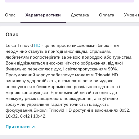
Опис
Характеристики
Доставка
Оплата
Умови 
Опис
Leica Trinovid
HD
- це не просто високоякісні біноклі, які
неодмінно стануть в пригоді мисливцям, стрільцям,
любителям поспостерігати за живою природою або туристам.
Вони відрізняються високою чіткістю зображення, від якої
буквально перехоплює дух, і світлопропусканням 90%.
Прогумований корпус забезпечує моделям Trinovid HD
виняткову ударостійкість, а компактні розміри чудово
поєднуються з безкомпромісною роздільною здатністю і
міцною конструкцією. Ергономічний дизайн зводить до
мінімуму ризик випадкового пошкодження, а інтуїтивно
зрозуміле управління гарантує точність і швидкість
фокусування.Біноклі Trinovid HD доступні в виконаннях 8x32,
10x32, 8x42 і 10x42.
Приховати