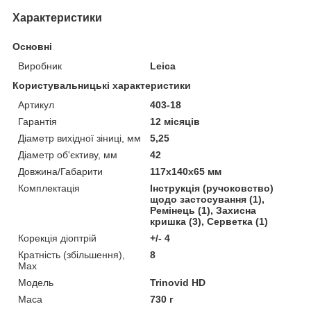
Характеристики
Основні
Виробник
Leica
Користувальницькі характеристики
Артикул
403-18
Гарантія
12 місяців
Діаметр вихідної зіниці, мм
5,25
Діаметр об'єктиву, мм
42
Довжина/Габарити
117x140x65 мм
Комплектація
Інструкція (ручоковство)
щодо застосування (1),
Ремінець (1), Захисна
кришка (3), Серветка (1)
Корекція діоптрій
+/- 4
Кратність (збільшення),
8
Max
Мoдель
Trinovid HD
Маса
730 г