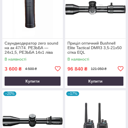
Саундмодератор zero sound
Приціл оптичний Bushnell
на ак 47/74. РЕЗЬБА —
Elite Tactical DMR3 3,5-21x50
24х1,5, РЕЗЬБА 14х1 ліва
сітка EQL
В наявності
В наявності
3 600
96 840
₴
₴
4 500 ₴
121 050 ₴
Купити
Купити
–20%
–17%