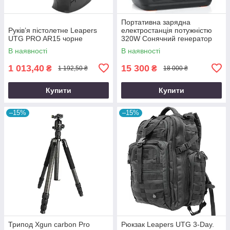
Портативна зарядна
Руків’я пістолетне Leapers
електростанція потужністю
UTG PRO AR15 чорне
320W Сонячний генератор
FlashFish місткістю 292Wh
В наявності
В наявності
800000mAh
1 013,40
15 300
₴
₴
1 192,50 ₴
18 000 ₴
Купити
Купити
–15%
–15%
Трипод Xgun carbon Рro
Рюкзак Leapers UTG 3-Day.