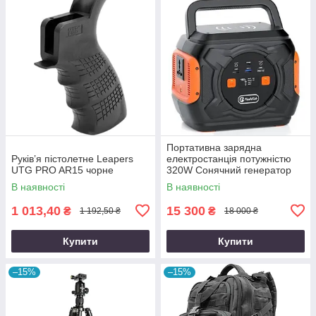
Портативна зарядна
Руків’я пістолетне Leapers
електростанція потужністю
UTG PRO AR15 чорне
320W Сонячний генератор
FlashFish місткістю 292Wh
В наявності
В наявності
800000mAh
1 013,40
15 300
₴
₴
1 192,50 ₴
18 000 ₴
Купити
Купити
–15%
–15%