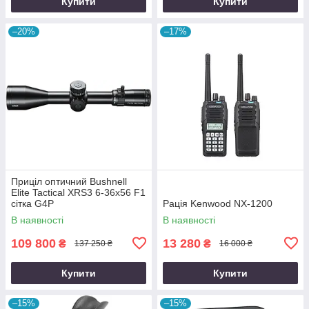
Купити
Купити
–20%
–17%
Приціл оптичний Bushnell
Elite Tactical XRS3 6-36x56 F1
сітка G4P
Рація Kenwood NX-1200
В наявності
В наявності
109 800
13 280
₴
₴
137 250 ₴
16 000 ₴
Купити
Купити
–15%
–15%