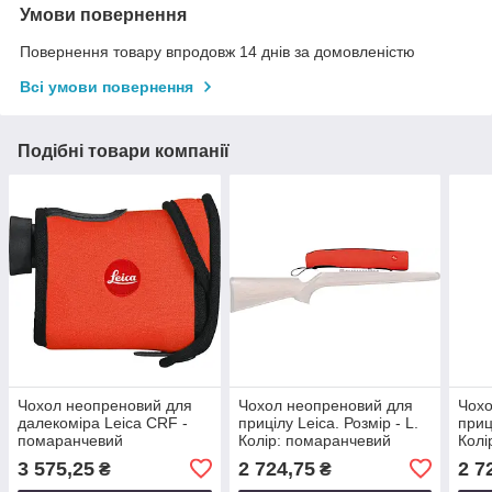
Умови повернення
Повернення товару впродовж 14 днів за домовленістю
Всі умови повернення
Подібні товари компанії
Чохол неопреновий для
Чохол неопреновий для
Чохо
далекоміра Leica CRF -
прицілу Leica. Розмір - L.
приц
помаранчевий
Колір: помаранчевий
Колі
3 575,25
2 724,75
2 7
₴
₴