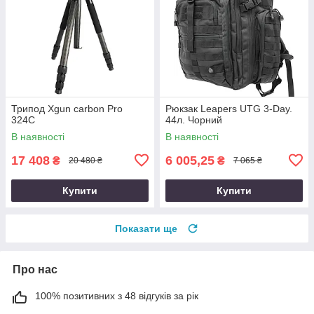
Трипод Xgun carbon Рro
Рюкзак Leapers UTG 3-Day.
324C
44л. Чорний
В наявності
В наявності
17 408
6 005,25
₴
₴
20 480 ₴
7 065 ₴
Купити
Купити
Показати ще
Про нас
100% позитивних з 48 відгуків за рік