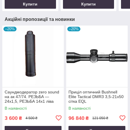
Купити
Купити
Акційні пропозиції та новинки
–20%
–20%
Саундмодератор zero sound
Приціл оптичний Bushnell
на ак 47/74. РЕЗЬБА —
Elite Tactical DMR3 3,5-21x50
24х1,5, РЕЗЬБА 14х1 ліва
сітка EQL
В наявності
В наявності
3 600
96 840
₴
₴
4 500 ₴
121 050 ₴