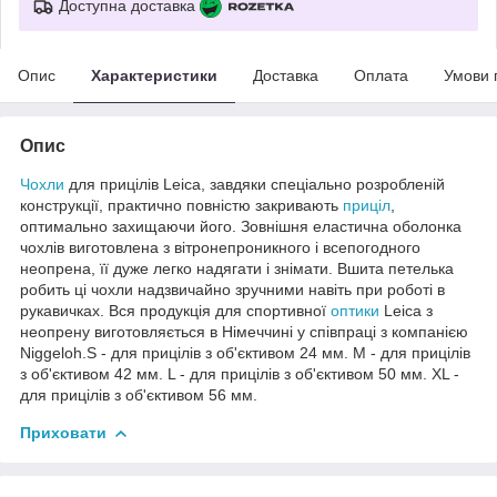
Доступна доставка
Опис
Характеристики
Доставка
Оплата
Умови 
Опис
Чохли
для прицілів Leica, завдяки спеціально розробленій
конструкції, практично повністю закривають
приціл
,
оптимально захищаючи його. Зовнішня еластична оболонка
чохлів виготовлена з вітронепроникного і всепогодного
неопрена, її дуже легко надягати і знімати. Вшита петелька
робить ці чохли надзвичайно зручними навіть при роботі в
рукавичках. Вся продукція для спортивної
оптики
Leica з
неопрену виготовляється в Німеччині у співпраці з компанією
Niggeloh.S - для прицілів з об'єктивом 24 мм. М - для прицілів
з об'єктивом 42 мм. L - для прицілів з об'єктивом 50 мм. ХL -
для прицілів з об'єктивом 56 мм.
Приховати