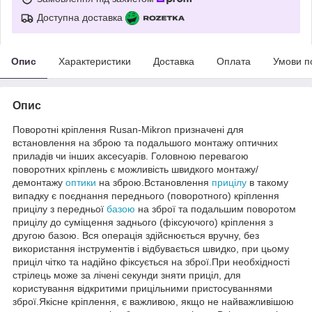
Доступна доставка
Опис
Характеристики
Доставка
Оплата
Умови п
Опис
Поворотні кріплення Rusan-Mikron призначені для
встановлення на зброю та подальшого монтажу оптичних
приладів чи інших аксесуарів. Головною перевагою
поворотних кріплень є можливість швидкого монтажу/
демонтажу
оптики
на зброю.Встановлення
прицілу
в такому
випадку є поєднання переднього (поворотного) кріплення
прицілу з передньої
базою
на зброї та подальшим поворотом
прицілу до суміщення заднього (фіксуючого) кріплення з
другою базою. Вся операція здійснюється вручну, без
використання інструментів і відбувається швидко, при цьому
приціл чітко та надійно фіксується на зброї.При необхідності
стрілець може за лічені секунди зняти приціл, для
користування відкритими прицільними пристосуваннями
зброї.Якісне кріплення, є важливою, якщо не найважливішою