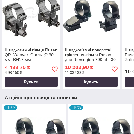
Швидкоз’ємні кільця Rusan
Швидкоз’ємні поворотні
Швид
QR. Weaver. Сталь. Ø 30
кріплення-кільця Rusan
Rusa
мм. BH17 мм
для Remington 700. d - 30
Zoli
мм. BH 17 мм. KR32 мм
H17
4 488,75
10 203,90
₴
₴
10 
4 987,50 ₴
11 337,38 ₴
Купити
Купити
Акційні пропозиції та новинки
–10%
–10%