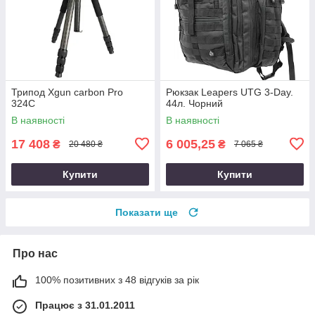
Трипод Xgun carbon Рro
Рюкзак Leapers UTG 3-Day.
324C
44л. Чорний
В наявності
В наявності
17 408
6 005,25
₴
₴
20 480 ₴
7 065 ₴
Купити
Купити
Показати ще
Про нас
100% позитивних з 48 відгуків за рік
Працює з 31.01.2011