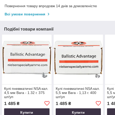
Повернення товару впродовж 14 днів за домовленістю
Всі умови повернення
Подібні товари компанії
Кулі пневматичні NSA кал.
Кулі пневматичні NSA кал.
Кулі
4,5 мм Вага - 1.32 г. 375
5,5 мм Вага - 1,13 г. 400
5,5 
шт/уп
шт/уп
шт/у
1 485
1 485
1 4
₴
₴
Купити
Купити