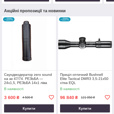
Акційні пропозиції та новинки
–20%
–20%
Саундмодератор zero sound
Приціл оптичний Bushnell
на ак 47/74. РЕЗЬБА —
Elite Tactical DMR3 3,5-21x50
24х1,5, РЕЗЬБА 14х1 ліва
сітка EQL
В наявності
В наявності
3 600
96 840
₴
₴
4 500 ₴
121 050 ₴
Купити
Купити