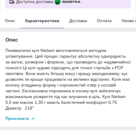
Доступна доставка
Опис
Характеристики
Доставка
Оплата
Умови 
Опис
Пневматичні кулі Nielsen виготовляються методом
штампування. Цей процес гарантує абсолютну однорідність
за вагою, розміром і формою, що призводить до надзвичайної
точності.Ці кулі чудово підходять для точної стрільби з PCP
гвинтівок. Вони мають більшу масу і кращу аеродинаміку, що
дозволяє їм краще працювати на великих відстанях. Куля має
конічну згладжену форму і порожнистий отвір у носовій
частині. Експансивна порожнина в носику кулі забезпечує
максимальне розкриття під час влучання в ціль. Кулі Nielsen
5,5 мм масою 1,30 г мають балістичний коефіцієнт 0,75.
Діаметр: .218"
Приховати