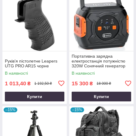
Портативна зарядна
Руків’я пістолетне Leapers
електростанція потужністю
UTG PRO AR15 чорне
320W Сонячний генератор
FlashFish місткістю 292Wh
В наявності
В наявності
800000mAh
1 013,40
15 300
₴
₴
1 192,50 ₴
18 000 ₴
Купити
Купити
–15%
–15%