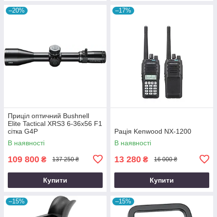
–20%
–17%
Приціл оптичний Bushnell
Elite Tactical XRS3 6-36x56 F1
сітка G4P
Рація Kenwood NX-1200
В наявності
В наявності
109 800
13 280
₴
₴
137 250 ₴
16 000 ₴
Купити
Купити
–15%
–15%