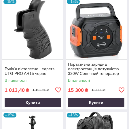
–15%
–15%
Портативна зарядна
Руків’я пістолетне Leapers
електростанція потужністю
UTG PRO AR15 чорне
320W Сонячний генератор
FlashFish місткістю 292Wh
В наявності
В наявності
800000mAh
1 013,40
15 300
₴
₴
1 192,50 ₴
18 000 ₴
Купити
Купити
–15%
–15%