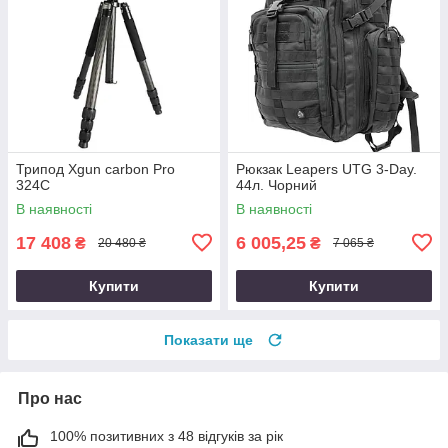
Трипод Xgun carbon Рro
Рюкзак Leapers UTG 3-Day.
324C
44л. Чорний
В наявності
В наявності
17 408
6 005,25
₴
₴
20 480 ₴
7 065 ₴
Купити
Купити
Показати ще
Про нас
100% позитивних з 48 відгуків за рік