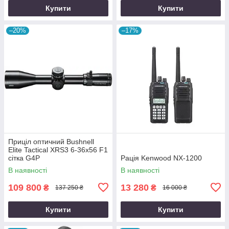
Купити
Купити
–20%
–17%
Приціл оптичний Bushnell
Elite Tactical XRS3 6-36x56 F1
сітка G4P
Рація Kenwood NX-1200
В наявності
В наявності
109 800
13 280
₴
₴
137 250 ₴
16 000 ₴
Купити
Купити