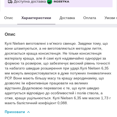
Доступна доставка
Опис
Характеристики
Доставка
Оплата
Умови 
Опис
Кулі Nielsen виготовлені з м'якого свинцю. Завдяки тому, що
вони штампуються, а не виготовляються методом лиття,
досягається краща консистенція. Не тільки консистенція
матеріалу краща, але й самі кулі надзвичайно однорідні за
формою та розміром, що забезпечує високий рівень точності
та набагато швидше розширення при ударі.Кулі Nielsen 6,35
мм можуть використовуватися в дуже потужних пневматичних
РСР. Вони мають більшу масу та кращу аеродинаміку, що
дозволяє їм ефективніше працювати на великих
відстанях.Додатковою перевагою є те, що куля швидко
адаптується відповідно до особливостей і полів ствола, а
отже, краще ущільнюється. Кулі Nielsen 6,35 мм масою 1,73 г
мають балістичний коефіцієнт 0,088.
Приховати