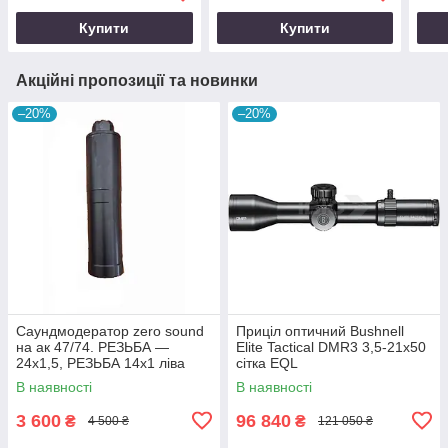
Купити
Купити
Акційні пропозиції та новинки
–20%
–20%
Саундмодератор zero sound
Приціл оптичний Bushnell
на ак 47/74. РЕЗЬБА —
Elite Tactical DMR3 3,5-21x50
24х1,5, РЕЗЬБА 14х1 ліва
сітка EQL
В наявності
В наявності
3 600
96 840
₴
₴
4 500 ₴
121 050 ₴