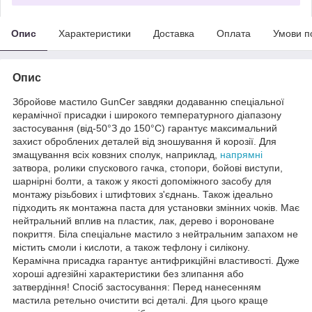
Опис
Характеристики
Доставка
Оплата
Умови п
Опис
Збройове мастило GunCer завдяки додаванню спеціальної
керамічної присадки і широкого температурного діапазону
застосування (від-50°З до 150°С) гарантує максимальний
захист оброблених деталей від зношування й корозії. Для
змащування всіх ковзних сполук, наприклад,
напрямні
затвора, ролики спускового гачка, стопори, бойові виступи,
шарнірні болти, а також у якості допоміжного засобу для
монтажу різьбових і штифтових з'єднань. Також ідеально
підходить як монтажна паста для установки змінних чоків. Має
нейтральний вплив на пластик, лак, дерево і вороноване
покриття. Біла спеціальне мастило з нейтральним запахом не
містить смоли і кислоти, а також тефлону і силікону.
Керамічна присадка гарантує антифрикційні властивості. Дуже
хороші адгезійні характеристики без злипання або
затвердіння! Спосіб застосування: Перед нанесенням
мастила ретельно очистити всі деталі. Для цього краще