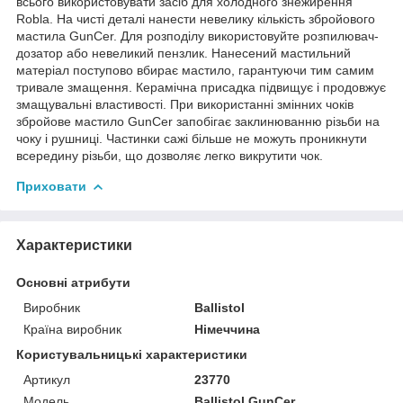
всього використовувати засіб для холодного знежирення
Robla. На чисті деталі нанести невелику кількість збройового
мастила GunCer. Для розподілу використовуйте розпилювач-
дозатор або невеликий пензлик. Нанесений мастильний
матеріал поступово вбирає мастило, гарантуючи тим самим
тривале змащення. Керамічна присадка підвищує і продовжує
змащувальні властивості. При використанні змінних чоків
збройове мастило GunCer запобігає заклинюванню різьби на
чоку і рушниці. Частинки сажі більше не можуть проникнути
всередину різьби, що дозволяє легко викрутити чок.
Приховати
Характеристики
Основні атрибути
Виробник
Ballistol
Країна виробник
Німеччина
Користувальницькі характеристики
Артикул
23770
Мoдель
Ballistol GunCer