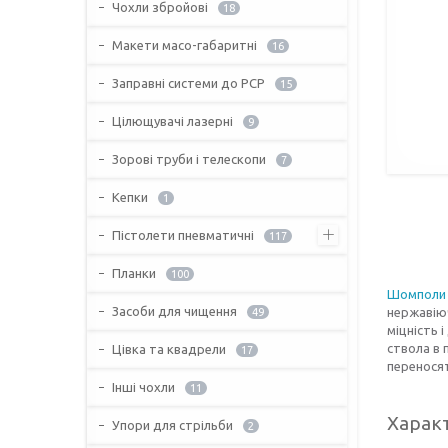
Чохли збройові
18
Макети масо-габаритні
16
Заправні системи до PCP
15
Цілющувачі лазерні
9
Зорові труби і телескопи
7
Кепки
1
Пістолети пневматичні
117
Планки
100
Шомполи
Засоби для чищення
нержавіюч
49
міцність 
ствола в 
Цівка та квадрели
17
переносят
Інші чохли
11
Харак
Упори для стрільби
2