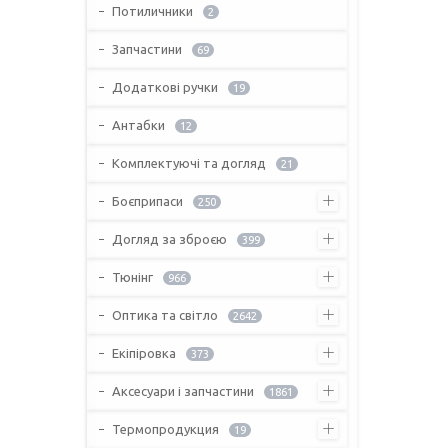
Потиличники
2
Запчастини
69
Додаткові ручки
19
Антабки
12
Комплектуючі та догляд
21
Боєприпаси
250
Догляд за зброєю
399
Тюнінг
966
Оптика та світло
2642
Екіпіровка
373
Аксесуари і запчастини
1861
Термопродукция
19