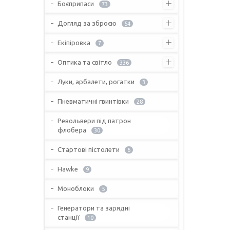
Боєприпаси
73
Догляд за зброєю
54
Екіпіровка
7
Оптика та світло
336
Луки, арбалети, рогатки
3
Пневматичні гвинтівки
28
Револьвери під патрон
флобера
30
Стартові пістолети
6
Hawke
9
Моноблоки
5
Генератори та зарядні
станції
10