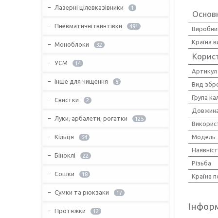
Лазерні цілевказівники
1
Основн
Пневматичні гвинтівки
491
Виробни
Країна 
Моноблоки
32
Корис
УСМ
14
Артикул
Інше для чищення
8
Вид збр
Група ка
Свистки
2
Довжина
Луки, арбалети, рогатки
125
Викорис
Мoдель
Кільця
64
Наявніс
Біноклі
22
Різьба
Сошки
18
Країна 
Сумки та рюкзаки
17
Інформ
Протяжки
12