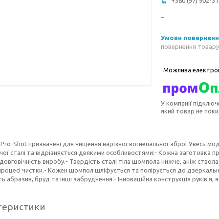
+380 (97) 902-31
повернення товару
У компанії підключ
який товар не пок
Pro-Shot призначені для чищення нарізної вогнепальної зброї.Увесь мо
ої сталі та відрізняється деякими особливостями:- Кожна заготовка 
і довговічність виробу.- Твердість сталі тіла шомпола нижче, аніж ств
процесі чистки.- Кожен шомпол шліфується та полірується до дзеркально
ь абразив, бруд та інші забруднення.- Інноваційна конструкція руків'я,
теристики