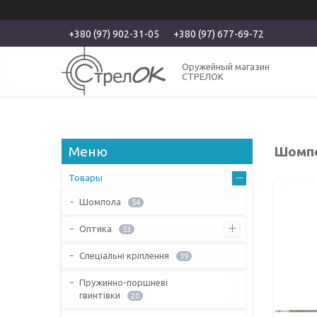
+380 (97) 902-31-05
+380 (97) 677-69-72
Оружейный магазин
СТРЕЛОК
Шомпол
Товары
Шомпола
54
Оптика
53
Спеціальні кріплення
39
Пружинно-поршневі
гвинтівки
20