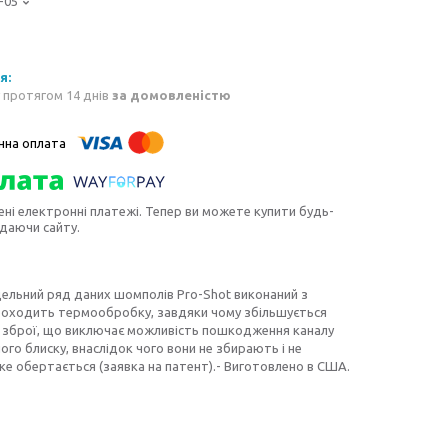
-05
 протягом 14 днів
за домовленістю
ені електронні платежі. Тепер ви можете купити будь-
идаючи сайту.
дельний ряд даних шомполів Pro-Shot виконаний з
проходить термообробку, завдяки чому збільшується
ола зброї, що виключає можливість пошкодження каналу
го блиску, внаслідок чого вони не збирають і не
 яке обертається (заявка на патент).- Виготовлено в США.