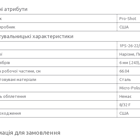
і атрибути
к
Pro-Shot
виробник
США
тувальницькі характеристики
1PS-26-22
ої
Нарізне, 
лібрів
6 мм (.243),
 робочої частини, см
66.04
товувані матеріали
Сталь
Micro-Poli
ть обплетення
Немає
8/32 F
походження
CША
ація для замовлення