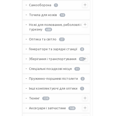
Самооборона
1
Точила для ножів
10
Ножі для полювання, риболовлі і
туризму
688
Оптика та світло
37
Генератори та зарядні станції
8
Зберігання і транспортування
85
Спеціальні посадкові місця
11
Пружинно-поршневі пістолети
3
Інші комплектуючі для оптики
1
Тюнінг
139
Аксесуари і запчастини
168