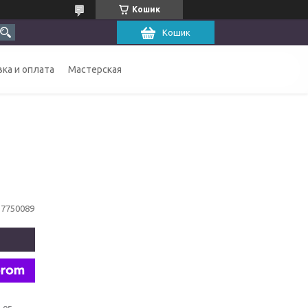
Кошик
Кошик
ка и оплата
Мастерская
17750089