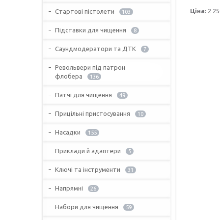
Ціна:
2 25
Стартові пістолети
103
Підставки для чищення
8
Саундмодератори та ДТК
7
Револьвери під патрон
флобера
136
Патчі для чищення
49
Прицільні пристосування
10
Насадки
155
Приклади й адаптери
5
Ключі та інструменти
31
Напрямні
26
Набори для чищення
59