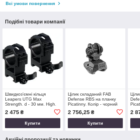
Всі умови повернення
Подібні товари компанії
Швидкоз’ємні кільця
Цілик складаний FAB
Ціли
Leapers UTG Max
Defense RBS на планку
Defe
Strength. d - 30 мм. High.
Picatinny. Колір - чорний
Pica
Weaver/Picatinny
2 475
2 756,25
2 8
₴
₴
Купити
Купити
Акційні пропозиції та новинки