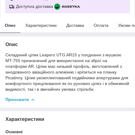
Доступна доставка
Опис
Характеристики
Доставка
Оплата
Умови п
Опис
Складаний цілик Leapers UTG AR15 у поєднанні з мушкою
MT-755 призначений для використання на зброї на
платформі AR. Цілик має низький профіль, виготовлений з
анодованого авіаційного алюмінію і кріпиться на планку
Picatinny. Цілик укомплектований подвійними апертурами для
комфортного прицілювання як по рухомих цілях і в обмеженій
видимості, так і в звичайних умовах стрільби.
Приховати
Характеристики
Основні