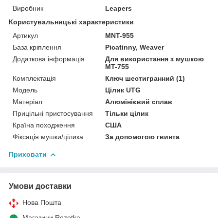
Виробник
Leapers
Користувальницькі характеристики
Артикул
MNT-955
База кріплення
Picatinny, Weaver
Додаткова інформація
Для використання з мушкою
MT-755
Комплектація
Ключ шестигранний (1)
Мoдель
Цілик UTG
Матеріал
Алюмінієвий сплав
Прицільні пристосування
Тільки цілик
Країна походження
США
Фіксація мушки/цілика
За допомогою гвинта
Приховати
Умови доставки
Нова Пошта
Магазини Rozetka