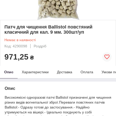
Патч для чищення Ballistol повстяний
класичний для кал. 9 мм. 300шт/уп
Немає в наявності
Код: 4290098
Роздріб
971,25
₴
Опис
Характеристики
Доставка
Оплата
Умови п
Опис
Високоякісні одноразові патчі Ballistol призначені для чищення
різних видів вогнепальної зброї.Переваги повстяних патчів
Ballistol:- Одразу готові до застосування.- Надійно
утримуються на вішері.- Ідеально поєднують у собі