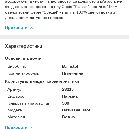
абсорбуючі та чистячі властивості.- Завдяки своїй м'якості, не
завдають пошкоджень стволу.Серія "Klassik" - патчі зі 100%
овечої вовни.Серія "Spezial" - патчі зі 100% овечої вовни з
додаванням латунних волокон.
Приховати
Характеристики
Основні атрибути
Виробник
Ballistol
Країна виробник
Німеччина
Користувальницькі характеристики
Артикул
23215
Вид зброї
Нарізна
Кількість в упаковці, шт
300
Мoдель
Патчі Ballistol
Матеріал
Вовна
Приховати