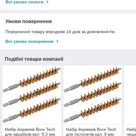
Всі умови оплати
Умови повернення
Повернення товару впродовж 14 днів за домовленістю
Всі умови повернення
Подібні товари компанії
Набір йоржиків Bore Tech
Набір йоржиків Bore Tech
Набі
для карабінів кал. 9.3 мм.
для пістолетів кал. 9 мм.
чище