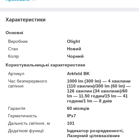
Характеристики
Основні
Виробник
Olight
Стан
Новий
Колір
Чорний
Користувальницькі характеристики
Артикул
Arkfeld BK
Час безперервного
1000 lm (300 lm) — 4 хвилини
світіння
(110 хвилин)/300 lm (60 lm) —
126 хвилин (34 хвилини)/60
lm — 11.50 годин/15 lm — 41
година/1 lm — 8 днів
Гарантія
60 місяців
Герметичність
IPx7
Дальність світіння, м
101
Додаткові функції
Індикатор розрядженості,
Лазерний цілевказівник