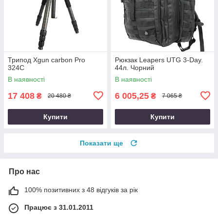
Трипод Xgun carbon Рro
Рюкзак Leapers UTG 3-Day.
324C
44л. Чорний
В наявності
В наявності
17 408
6 005,25
₴
₴
20 480 ₴
7 065 ₴
Купити
Купити
Показати ще
Про нас
100% позитивних з 48 відгуків за рік
Працює з 31.01.2011