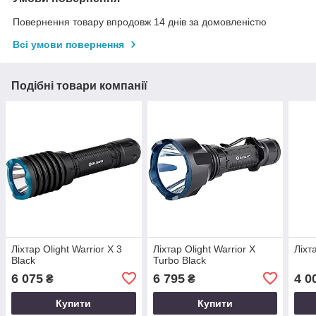
Повернення товару впродовж 14 днів за домовленістю
Всі умови повернення
Подібні товари компанії
Ліхтар Olight Warrior X 3
Ліхтар Olight Warrior X
Ліхта
Black
Turbo Black
6 075
6 795
4 0
₴
₴
Купити
Купити