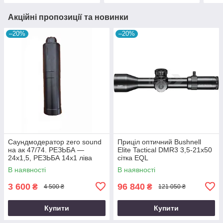
Акційні пропозиції та новинки
–20%
–20%
Саундмодератор zero sound
Приціл оптичний Bushnell
на ак 47/74. РЕЗЬБА —
Elite Tactical DMR3 3,5-21x50
24х1,5, РЕЗЬБА 14х1 ліва
сітка EQL
В наявності
В наявності
3 600
96 840
₴
₴
4 500 ₴
121 050 ₴
Купити
Купити