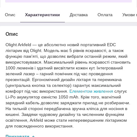
Опис
Характеристики
Доставка
Оплата
Умови 
Опис
Olight Arkfeld — це абсолютно новий портативний EDC
ліхтарик від Olight. Модель має 5 рівнів яскравості, а також
функцію пам'яті, що дозволяє вибрати останній режим, який
використовувався. Максимальний рівень яскравості становить
1000 люменів і здатний висвітлити кожен кут. Інтегрований
зелений лазер – гарний помічник під час проведення
презентацій. Ергономічний дизайн ліхтаря та перемикача
(центральна кнопка та селектор) гарантує максимальний
комфорт під час використання.
Елементом живлення
слугує
Li-Po акумулятор ємністю 1050 mAh. Крім того, магнітний
зарядний кабель дозволяє заряджати прилад не розбираючи.
На тильній стороні передбачена зручна кліпса для носіння в
кишені. Завдяки чудовому дизайну та численним функціям
освітлення, Arkfeld може стати неперевершеним ліхтариком
для повсякденного використання.
Приховати