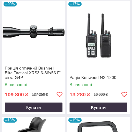
–20%
–17%
Приціл оптичний Bushnell
Elite Tactical XRS3 6-36x56 F1
сітка G4P
Рація Kenwood NX-1200
В наявності
В наявності
109 800
13 280
₴
₴
137 250 ₴
16 000 ₴
Купити
Купити
–15%
–15%