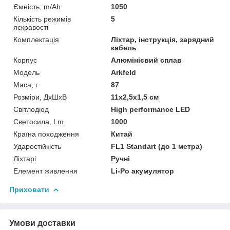
Ємність, m/Ah
1050
Кількість режимів
5
яскравості
Комплектація
Ліхтар, інструкція, зарядний
кабель
Корпус
Алюмінієвий сплав
Мoдель
Arkfeld
Маса, г
87
Розміри, ДхШхВ
11х2,5х1,5 см
Світлодіод
High performance LED
Светосила, Lm
1000
Країна походження
Китай
Ударостійкість
FL1 Standart (до 1 метра)
Ліхтарі
Ручні
Елемент живлення
Li-Po акумулятор
Приховати
Умови доставки