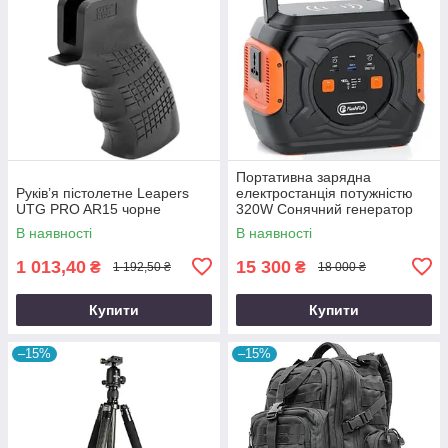
Портативна зарядна
Руків’я пістолетне Leapers
електростанція потужністю
UTG PRO AR15 чорне
320W Сонячний генератор
FlashFish місткістю 292Wh
В наявності
В наявності
800000mAh
1 013,40
15 300
₴
₴
1 192,50 ₴
18 000 ₴
Купити
Купити
–15%
–15%