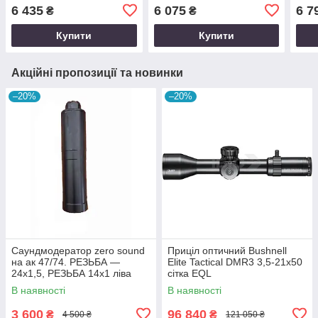
6 435
6 075
6 7
₴
₴
Купити
Купити
Акційні пропозиції та новинки
–20%
–20%
Саундмодератор zero sound
Приціл оптичний Bushnell
на ак 47/74. РЕЗЬБА —
Elite Tactical DMR3 3,5-21x50
24х1,5, РЕЗЬБА 14х1 ліва
сітка EQL
В наявності
В наявності
3 600
96 840
₴
₴
4 500 ₴
121 050 ₴