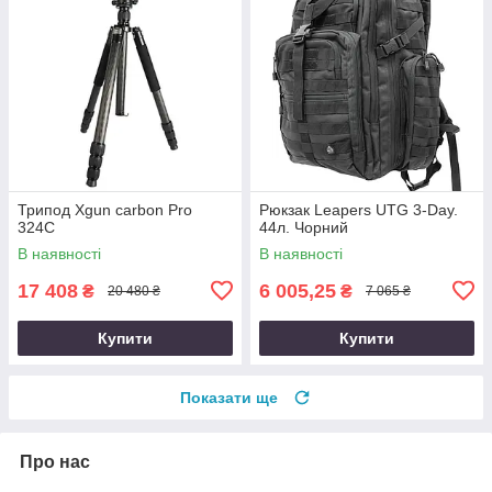
Трипод Xgun carbon Рro
Рюкзак Leapers UTG 3-Day.
324C
44л. Чорний
В наявності
В наявності
17 408
6 005,25
₴
₴
20 480 ₴
7 065 ₴
Купити
Купити
Показати ще
Про нас