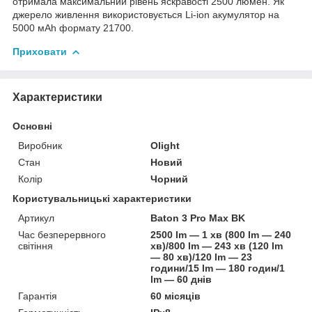
отримала максимальний рівень яскравості 2500 люмен. Як
джерело живлення використовується Li-ion акумулятор на
5000 мАh формату 21700.
Приховати
Характеристики
Основні
Виробник
Olight
Стан
Новий
Колір
Чорний
Користувальницькі характеристики
Артикул
Baton 3 Pro Max BK
Час безперервного
2500 lm — 1 хв (800 lm — 240
світіння
хв)/800 lm — 243 хв (120 lm
— 80 хв)/120 lm — 23
години/15 lm — 180 годин/1
lm — 60 днів
Гарантія
60 місяців