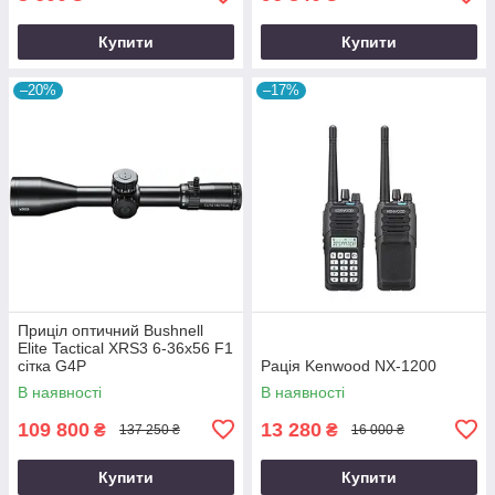
Купити
Купити
–20%
–17%
Приціл оптичний Bushnell
Elite Tactical XRS3 6-36x56 F1
сітка G4P
Рація Kenwood NX-1200
В наявності
В наявності
109 800
13 280
₴
₴
137 250 ₴
16 000 ₴
Купити
Купити