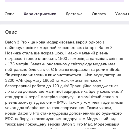
Опис
Характеристики
Доставка
Оплата
Умови 
Опис
Baton 3 Pro - це нова модернізована версія одного з
найпопулярніших моделей кишенькових ліхтарів Baton 3.
Новинка стала ще яскравішою, і максимальний рівень
яскравості тепер становить 1500 люменів, а дальність світіння
- 175 метрів. Завдяки оновленому світлодіоду модель має
нейтральне біле світло. Є 5 рівнів яскравості та режим Strob.
Як джерело живлення використовується Li-ion акумулятор на
3200 мАh формату 18650 та максимальним часом
безперервної роботи до 120 днів! Традиційно заряджається
ліхтар за допомогою магнітної зарядки, яка йде у комплекті. У
стандартній версії матеріал корпусу – алюмінієвий сплав, а
рівень захисту від вологи – IPX8. Також у комплекті йде м'який
чохол для зберігання та транспортування. Таким чином,
новий Baton 3 Pro стане чудовим доповненням до будь-якого
EDC-набору, а також чудовим подарунком.Модельний ряд
також має покращену версію Baton 3 Pro Max. Модернізація