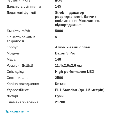
Герметичність
IPx8
Дальність світіння, м
145
Додаткові функції
Strob, Індикатор
розрядженості, Датчик
наближення, Можливість
підзаряджання
Ємність, m/Ah
5000
Кількість режимів
5
яскравості
Корпус
Алюмінієвий сплав
Мoдель
Baton 3 Pro
Маса, г
148
Розміри, ДхШхВ
11,4х2,6х2,6 см
Світлодіод
High performance LED
Светосила, Lm
2500
Країна походження
Китай
Ударостійкість
FL1 Standart (до 1.5 метрів)
Ліхтарі
Ручні
Елемент живлення
21700
Приховати