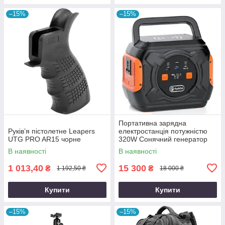
–15%
–15%
Портативна зарядна
Руків’я пістолетне Leapers
електростанція потужністю
UTG PRO AR15 чорне
320W Сонячний генератор
FlashFish місткістю 292Wh
В наявності
В наявності
800000mAh
1 013,40
15 300
₴
₴
1 192,50 ₴
18 000 ₴
Купити
Купити
–15%
–15%