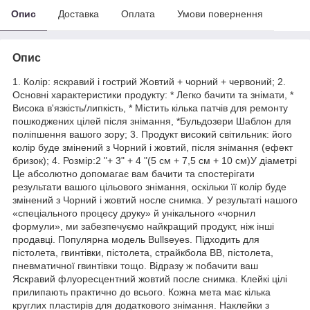
Опис
Доставка
Оплата
Умови повернення
Опис
1. Колір: яскравий і гострий Жовтий + чорний + червоний; 2.
Основні характеристики продукту: * Легко бачити та знімати, *
Висока в'язкість/липкість, * Містить кілька патчів для ремонту
пошкоджених цілей після знімання, *Бульдозери Шаблон для
поліпшення вашого зору; 3. Продукт високий світильник: його
колір буде змінений з Чорний і жовтий, після знімання (ефект
бризок); 4. Розмір:2 "+ 3" + 4 "(5 см + 7,5 см + 10 см)У діаметрі
Це абсолютно допомагає вам бачити та спостерігати
результати вашого цільового знімання, оскільки її колір буде
змінений з Чорний і жовтий носле снимка. У результаті нашого
«спеціального процесу друку» й унікального «чорнил
формули», ми забезпечуємо найкращий продукт, ніж інші
продавці. Популярна модель Bullseyes. Підходить для
пістолета, гвинтівки, пістолета, страйкбола BB, пістолета,
пневматичної гвинтівки тощо. Відразу ж побачити ваш
Яскравий флуоресцентний жовтий после снимка. Клейкі цілі
прилипають практично до всього. Кожна мета має кілька
круглих пластирів для додаткового знімання. Наклейки з