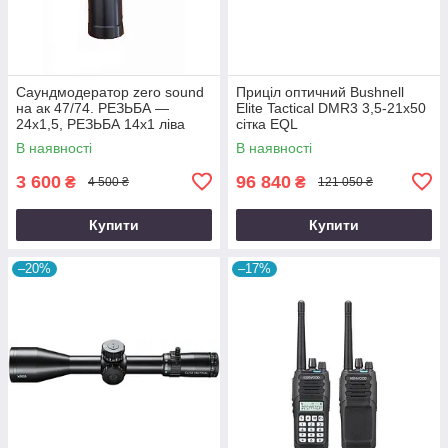
Саундмодератор zero sound
Приціл оптичний Bushnell
на ак 47/74. РЕЗЬБА —
Elite Tactical DMR3 3,5-21x50
24х1,5, РЕЗЬБА 14х1 ліва
сітка EQL
В наявності
В наявності
3 600
96 840
₴
₴
4 500 ₴
121 050 ₴
Купити
Купити
–20%
–17%