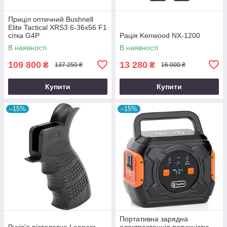
Приціл оптичний Bushnell
Elite Tactical XRS3 6-36x56 F1
сітка G4P
Рація Kenwood NX-1200
В наявності
В наявності
109 800
13 280
₴
₴
137 250 ₴
16 000 ₴
Купити
Купити
–15%
–15%
Портативна зарядна
Руків’я пістолетне Leapers
електростанція потужністю