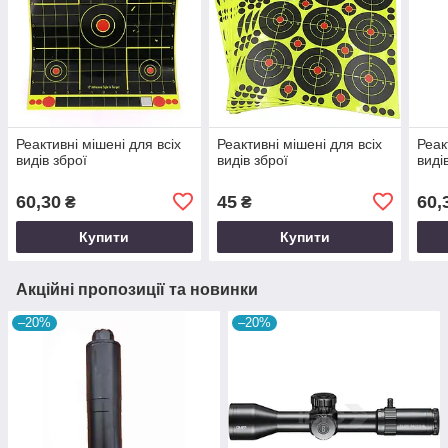
Реактивні мішені для всіх
Реактивні мішені для всіх
Реак
видів зброї
видів зброї
виді
60,30
45
60,
₴
₴
Купити
Купити
Акційні пропозиції та новинки
–20%
–20%