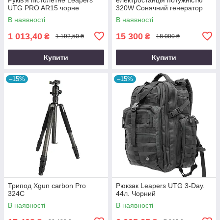
UTG PRO AR15 чорне
320W Сонячний генератор
FlashFish місткістю 292Wh
В наявності
В наявності
800000mAh
1 013,40
15 300
₴
₴
1 192,50 ₴
18 000 ₴
Купити
Купити
–15%
–15%
Трипод Xgun carbon Рro
Рюкзак Leapers UTG 3-Day.
324C
44л. Чорний
В наявності
В наявності