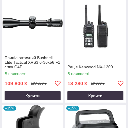
Приціл оптичний Bushnell
Elite Tactical XRS3 6-36x56 F1
сітка G4P
Рація Kenwood NX-1200
В наявності
В наявності
109 800
13 280
₴
₴
137 250 ₴
16 000 ₴
Купити
Купити
–15%
–15%