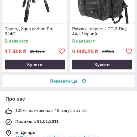
Трипод Xgun carbon Рro
Рюкзак Leapers UTG 3-Day.
324C
44л. Чорний
В наявності
В наявності
17 408
6 005,25
₴
₴
20 480 ₴
7 065 ₴
Купити
Купити
Показати ще
Про нас
100% позитивних з 48 відгуків за рік
Працює з 31.01.2011
м. Дніпро