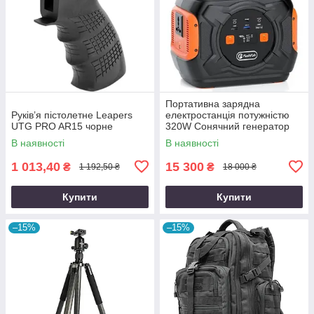
Портативна зарядна
Руків’я пістолетне Leapers
електростанція потужністю
UTG PRO AR15 чорне
320W Сонячний генератор
FlashFish місткістю 292Wh
В наявності
В наявності
800000mAh
1 013,40
15 300
₴
₴
1 192,50 ₴
18 000 ₴
Купити
Купити
–15%
–15%