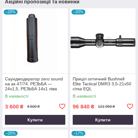
Акційні пропозиції та новинки
–20%
–20%
Саундмодератор zero sound
Приціл оптичний Bushnell
на ак 47/74. РЕЗЬБА —
Elite Tactical DMR3 3,5-21x50
24х1,5, РЕЗЬБА 14х1 ліва
сітка EQL
В наявності
В наявності
3 600
96 840
₴
₴
4 500 ₴
121 050 ₴
Купити
Купити
–20%
–17%