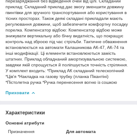
перезаряджання без відведення очей від цілі. Складаний
приклад: Складаний приклад дає змогу зменшити довжину
гвинтівки для зручного транспортування або користування в
тісних просторах. Також деякі складані прикладали мають
регулювання довжини, щоб забезпечити комфортну посадку
порелка. Компенсатор відбою: Компенсатор відбою може
знижувати вертикальну або бічну видатність, що покращує
контроль над зброєю під час стрільби. Тактичне обважнення
встановлюється на автомати Калашникова АК-47, АК-74 та
інші модифікації. Ці елементи встановлюються замість
штатних. Приклад обладнаний амортизувальною системою,
завдяки якій спрощується й поліпшується точність стріляння.
У комплект входить: *Приклад АК складаний телескопічний
*Ців'я *Накладка на газову трубку (планка Пікантіні)
*Пістолетна ручка *Ручка перенесення вогню із сошкою
Приховати
Характеристики
Основні атрибути
Призначення
Для автомата