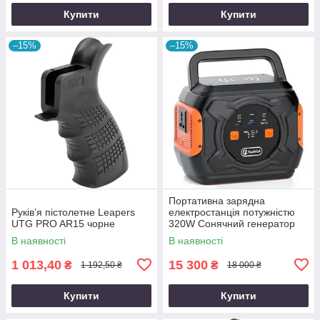
Купити
Купити
–15%
–15%
Портативна зарядна
Руків’я пістолетне Leapers
електростанція потужністю
UTG PRO AR15 чорне
320W Сонячний генератор
FlashFish місткістю 292Wh
В наявності
В наявності
800000mAh
1 013,40
15 300
₴
₴
1 192,50 ₴
18 000 ₴
Купити
Купити