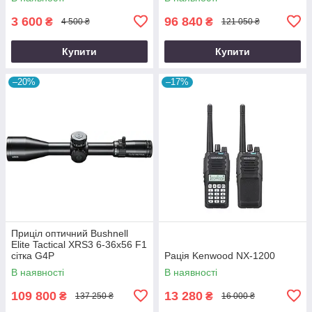
3 600
96 840
₴
₴
4 500 ₴
121 050 ₴
Купити
Купити
–20%
–17%
Приціл оптичний Bushnell
Elite Tactical XRS3 6-36x56 F1
сітка G4P
Рація Kenwood NX-1200
В наявності
В наявності
109 800
13 280
₴
₴
137 250 ₴
16 000 ₴