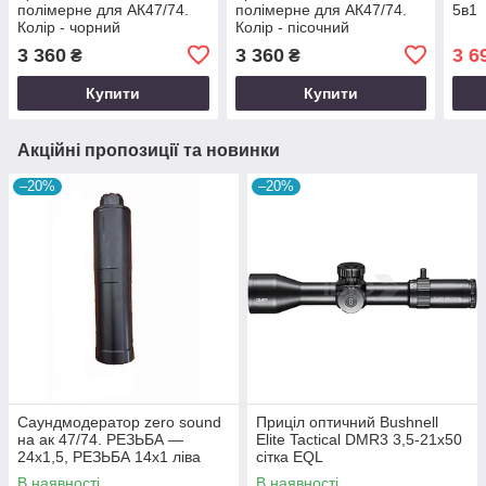
полімерне для АК47/74.
полімерне для АК47/74.
5в1
Колір - чорний
Колір - пісочний
3 360
3 360
3 6
₴
₴
Купити
Купити
Акційні пропозиції та новинки
–20%
–20%
Саундмодератор zero sound
Приціл оптичний Bushnell
на ак 47/74. РЕЗЬБА —
Elite Tactical DMR3 3,5-21x50
24х1,5, РЕЗЬБА 14х1 ліва
сітка EQL
В наявності
В наявності