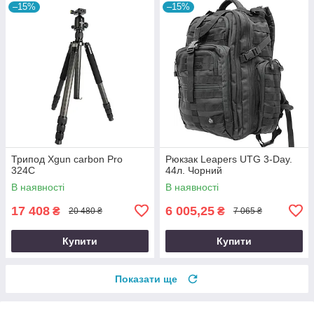
–15%
–15%
Трипод Xgun carbon Рro
Рюкзак Leapers UTG 3-Day.
324C
44л. Чорний
В наявності
В наявності
17 408
6 005,25
₴
₴
20 480 ₴
7 065 ₴
Купити
Купити
Показати ще