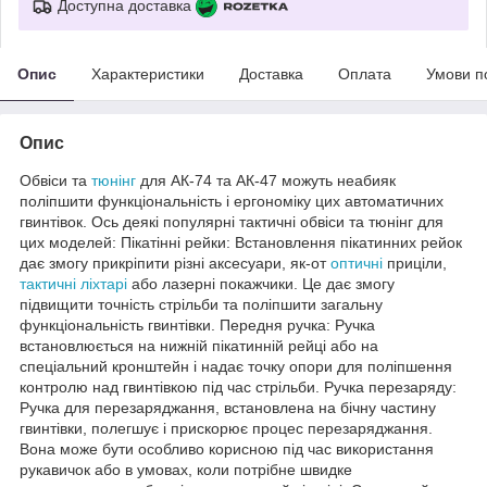
Доступна доставка
Опис
Характеристики
Доставка
Оплата
Умови п
Опис
Обвіси та
тюнінг
для АК-74 та АК-47 можуть неабияк
поліпшити функціональність і ергономіку цих автоматичних
гвинтівок. Ось деякі популярні тактичні обвіси та тюнінг для
цих моделей: Пікатінні рейки: Встановлення пікатинних рейок
дає змогу прикріпити різні аксесуари, як-от
оптичні
приціли,
тактичні ліхтарі
або лазерні покажчики. Це дає змогу
підвищити точність стрільби та поліпшити загальну
функціональність гвинтівки. Передня ручка: Ручка
встановлюється на нижній пікатинній рейці або на
спеціальний кронштейн і надає точку опори для поліпшення
контролю над гвинтівкою під час стрільби. Ручка перезаряду:
Ручка для перезаряджання, встановлена на бічну частину
гвинтівки, полегшує і прискорює процес перезаряджання.
Вона може бути особливо корисною під час використання
рукавичок або в умовах, коли потрібне швидке