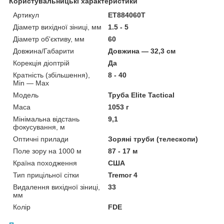
Користувальницькі характеристики
Артикул
ET884060T
Діаметр вихідної зіниці, мм
1.5 - 5
Діаметр об'єктиву, мм
60
Довжина/Габарити
Довжина — 32,3 см
Корекція діоптрій
Да
Кратність (збільшення),
8 - 40
Min — Max
Мoдель
Труба Elite Tactical
Маса
1053 г
Мінімальна відстань
9,1
фокусування, м
Оптичні прилади
Зоряні труби (телескопи)
Поле зору на 1000 м
87 - 17 м
Країна походження
США
Тип прицільної сітки
Tremor 4
Видалення вихідної зіниці,
33
мм
Колір
FDE