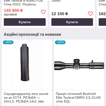
Elite Tactical 8-40х60 FDE.
18x40
Elit
Сітка H322. Picatinny
Сітк
145 800
₴
12 150
162
₴
162 000 ₴
Купити
Купити
Акційні пропозиції та новинки
–20%
–20%
Саундмодератор zero sound
Приціл оптичний Bushnell
на ак 47/74. РЕЗЬБА —
Elite Tactical DMR3 3,5-21x50
24х1,5, РЕЗЬБА 14х1 ліва
сітка EQL