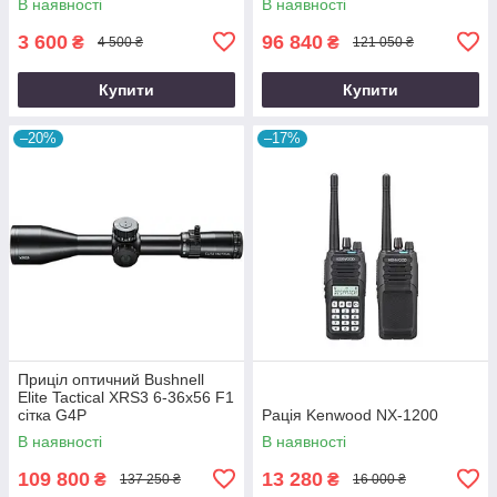
В наявності
В наявності
3 600
96 840
₴
₴
4 500 ₴
121 050 ₴
Купити
Купити
–20%
–17%
Приціл оптичний Bushnell
Elite Tactical XRS3 6-36x56 F1
сітка G4P
Рація Kenwood NX-1200
В наявності
В наявності
109 800
13 280
₴
₴
137 250 ₴
16 000 ₴