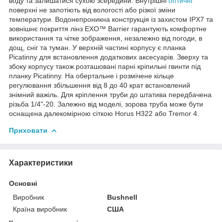
воду та залишатися сухою зсередини. Внутрішні
оптичні
поверхні не запотіють від вологості або різкої зміни
температури. Водонепроникна конструкція із захистом IPX7 та
зовнішнє покриття лінз EXO™ Barrier гарантують комфортне
використання та чітке зображення, незалежно від погоди, в
дощ, сніг та туман. У верхній частині корпусу є планка
Picatinny для встановлення додаткових аксесуарів. Зверху та
збоку корпусу також розташовані парні кріпильні гвинти під
планку Picatinny. На обертальне і розмічене кільце
регулювання збільшення від 8 до 40 крат встановлений
знімний важіль. Для кріплення труби до штатива передбачена
різьба 1/4"-20. Залежно від моделі, зорова труба може бути
оснащена далекомірною сіткою Horus H322 або Tremor 4.
Приховати
Характеристики
Основні
Виробник
Bushnell
Країна виробник
США