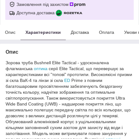
Замовлення під захистом
Доступна доставка
Опис
Характеристики
Доставка
Оплата
Умови 
Опис
Зорова труба Bushnell Elite Tactical - удосконалена
флагманська
оптика
серії Elite Tactical, що перевершує за
характеристиками всі "топові" прототипи. Високоякісні призми
зі скла ВаК-4 та лінзи зі скла
ED
Prime з повним
багатошаровим просвітленням забезпечують бездоганну
точність кольору, надчітке зображення та оптимальне
світлопропускання. Також використовується покриття Ultra
Wide Band Coating (UWB) - надшироке покриття лінз, що
максимально полегшує передачу світла по всіх кольорах, що
дозволяє з великих дистанцій розглянути цілі у темряві.
Обгумований алюмінієвий корпус з ущільнювальними
кільцями заповнений сухим азотом для захисту від води і
запотівання. Модель може витримувати повне занурення у