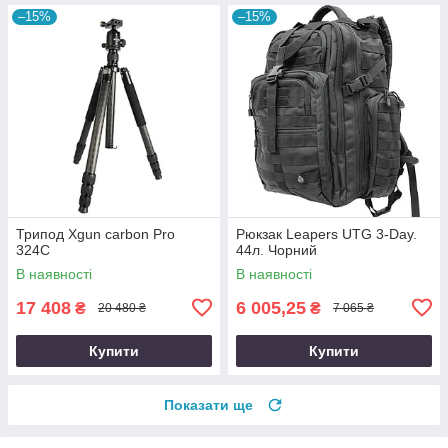
–15%
–15%
Трипод Xgun carbon Рro
Рюкзак Leapers UTG 3-Day.
324C
44л. Чорний
В наявності
В наявності
17 408
6 005,25
₴
₴
20 480 ₴
7 065 ₴
Купити
Купити
Показати ще