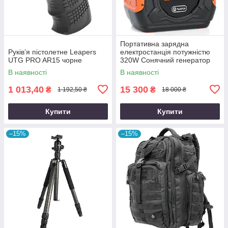
Портативна зарядна
Руків’я пістолетне Leapers
електростанція потужністю
UTG PRO AR15 чорне
320W Сонячний генератор
FlashFish місткістю 292Wh
В наявності
В наявності
800000mAh
1 013,40
15 300
₴
₴
1 192,50 ₴
18 000 ₴
Купити
Купити
–15%
–15%