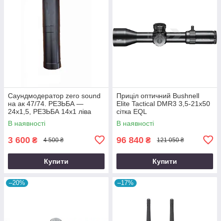
Саундмодератор zero sound
Приціл оптичний Bushnell
на ак 47/74. РЕЗЬБА —
Elite Tactical DMR3 3,5-21x50
24х1,5, РЕЗЬБА 14х1 ліва
сітка EQL
В наявності
В наявності
3 600
96 840
₴
₴
4 500 ₴
121 050 ₴
Купити
Купити
–20%
–17%