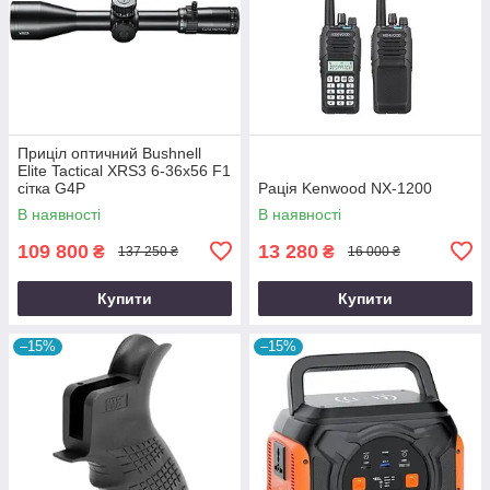
Приціл оптичний Bushnell
Elite Tactical XRS3 6-36x56 F1
сітка G4P
Рація Kenwood NX-1200
В наявності
В наявності
109 800
13 280
₴
₴
137 250 ₴
16 000 ₴
Купити
Купити
–15%
–15%