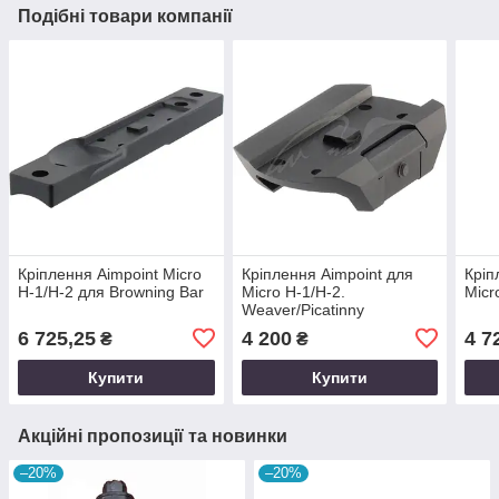
Подібні товари компанії
Кріплення Aimpoint Micro
Кріплення Aimpoint для
Кріп
H-1/H-2 для Browning Bar
Micro H-1/H-2.
Micr
Weaver/Picatinny
6 725,25
4 200
4 7
₴
₴
Купити
Купити
Акційні пропозиції та новинки
–20%
–20%