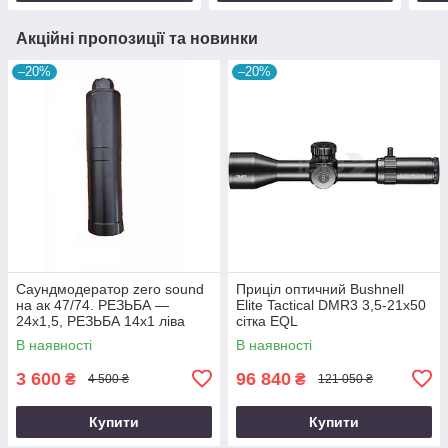
Акційні пропозиції та новинки
–20%
–20%
Саундмодератор zero sound
Приціл оптичний Bushnell
на ак 47/74. РЕЗЬБА —
Elite Tactical DMR3 3,5-21x50
24х1,5, РЕЗЬБА 14х1 ліва
сітка EQL
В наявності
В наявності
3 600
96 840
₴
₴
4 500 ₴
121 050 ₴
Купити
Купити