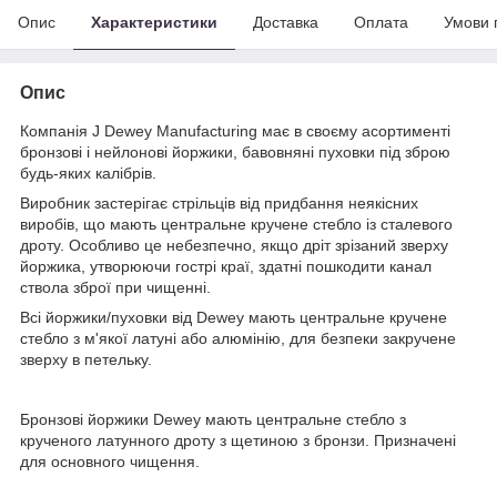
Опис
Характеристики
Доставка
Оплата
Умови 
Опис
Компанія J Dewey Manufacturing має в своєму асортименті
бронзові і нейлонові йоржики, бавовняні пуховки під зброю
будь-яких калібрів.
Виробник застерігає стрільців від придбання неякісних
виробів, що мають центральне кручене стебло із сталевого
дроту. Особливо це небезпечно, якщо дріт зрізаний зверху
йоржика, утворюючи гострі краї, здатні пошкодити канал
ствола зброї при чищенні.
Всі йоржики/пуховки від Dewey мають центральне кручене
стебло з м'якої латуні або алюмінію, для безпеки закручене
зверху в петельку.
Бронзові йоржики Dewey мають центральне стебло з
крученого латунного дроту з щетиною з бронзи. Призначені
для основного чищення.