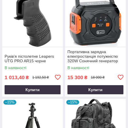
Портативна зарядна
Руків’я пістолетне Leapers
електростанція потужністю
UTG PRO AR15 чорне
320W Сонячний генератор
FlashFish місткістю 292Wh
В наявності
В наявності
800000mAh
1 013,40
15 300
₴
₴
1 192,50 ₴
18 000 ₴
Купити
Купити
–15%
–15%