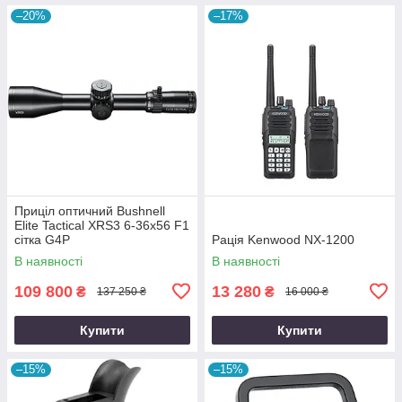
–20%
–17%
Приціл оптичний Bushnell
Elite Tactical XRS3 6-36x56 F1
сітка G4P
Рація Kenwood NX-1200
В наявності
В наявності
109 800
13 280
₴
₴
137 250 ₴
16 000 ₴
Купити
Купити
–15%
–15%