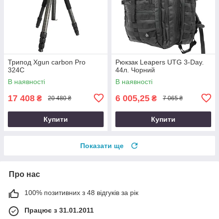
Трипод Xgun carbon Рro
Рюкзак Leapers UTG 3-Day.
324C
44л. Чорний
В наявності
В наявності
17 408
6 005,25
₴
₴
20 480 ₴
7 065 ₴
Купити
Купити
Показати ще
Про нас
100% позитивних з 48 відгуків за рік
Працює з 31.01.2011