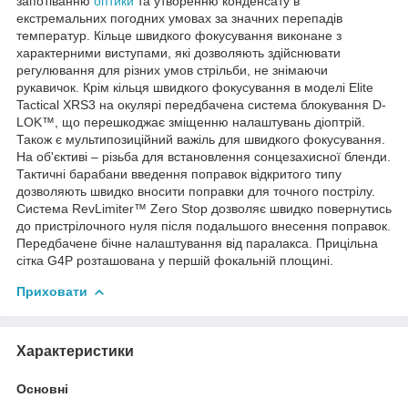
запотіванню
оптики
та утворенню конденсату в
екстремальних погодних умовах за значних перепадів
температур. Кільце швидкого фокусування виконане з
характерними виступами, які дозволяють здійснювати
регулювання для різних умов стрільби, не знімаючи
рукавичок. Крім кільця швидкого фокусування в моделі Elite
Tactical XRS3 на окулярі передбачена система блокування D-
LOK™, що перешкоджає зміщенню налаштувань діоптрій.
Також є мультипозиційний важіль для швидкого фокусування.
На об'єктиві – різьба для встановлення сонцезахисної бленди.
Тактичні барабани введення поправок відкритого типу
дозволяють швидко вносити поправки для точного пострілу.
Система RevLimiter™ Zero Stop дозволяє швидко повернутись
до пристрілочного нуля після подальшого внесення поправок.
Передбачене бічне налаштування від паралакса. Прицільна
сітка G4P розташована у першій фокальній площині.
Приховати
Характеристики
Основні