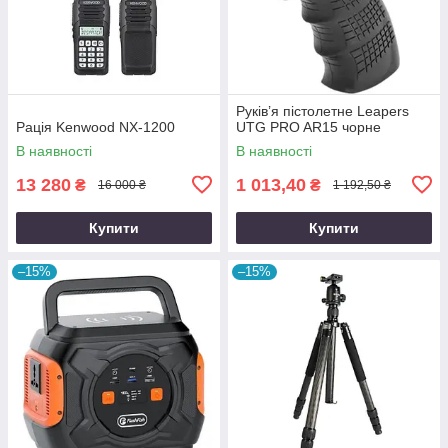
Руків’я пістолетне Leapers
Рація Kenwood NX-1200
UTG PRO AR15 чорне
В наявності
В наявності
13 280
1 013,40
₴
₴
16 000 ₴
1 192,50 ₴
Купити
Купити
–15%
–15%