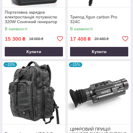
Портативна зарядна
електростанція потужністю
Трипод Xgun carbon Рro
320W Сонячний генератор
324C
FlashFish місткістю 292Wh
В наявності
В наявності
800000mAh
15 300
17 408
₴
₴
18 000 ₴
20 480 ₴
Купити
Купити
–15%
–15%
ЦИФРОВИЙ ПРИЦІЛ