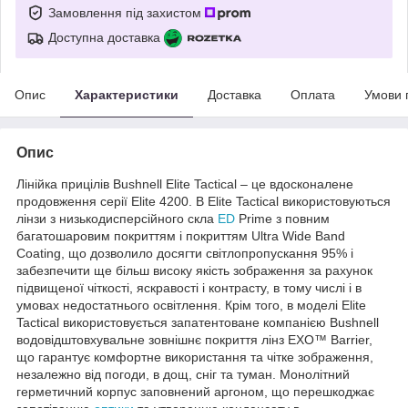
Замовлення під захистом
Доступна доставка
Опис
Характеристики
Доставка
Оплата
Умови 
Опис
Лінійка прицілів Bushnell Elite Tactical – це вдосконалене
продовження серії Elite 4200. В Elite Tactical використовуються
лінзи з низькодисперсійного скла
ED
Prime з повним
багатошаровим покриттям і покриттям Ultra Wide Band
Coating, що дозволило досягти світлопропускання 95% і
забезпечити ще більш високу якість зображення за рахунок
підвищеної чіткості, яскравості і контрасту, в тому числі і в
умовах недостатнього освітлення. Крім того, в моделі Elite
Tactical використовується запатентоване компанією Bushnell
водовідштовхувальне зовнішнє покриття лінз EXO™ Barrier,
що гарантує комфортне використання та чітке зображення,
незалежно від погоди, в дощ, сніг та туман. Монолітний
герметичний корпус заповнений аргоном, що перешкоджає