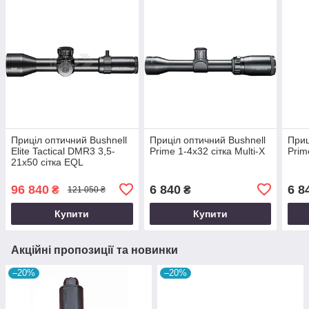
Приціл оптичний Bushnell
Приціл оптичний Bushnell
Приц
Elite Tactical DMR3 3,5-
Prime 1-4x32 сітка Multi-X
Prim
21x50 сітка EQL
96 840
6 840
6 8
₴
₴
121 050 ₴
Купити
Купити
Акційні пропозиції та новинки
–20%
–20%