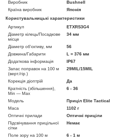
Виробник
Bushnell
Країна виробник
Японія
Користувальницькі характеристики
Артикул
ETXRS3G4
Діаметр кілець/Посадкове
34 мм
місце
Діаметр об'єктиву, мм
56
Довжина/Габарити
L = 376 мм
Додаткова інформація
IP67
Запас поправок на 100 м
29MIL/15MIL
(верт./гір.)
Корекція діоптрій
Да
Кратність (збільшення),
6 - 36
Min — Max
Мoдель
Приціл Elite Tactical
Маса
1102 г
Оптичні прилади
Оптичні приціли
Підсвічування прицільної
Немає
сітки
Поле зору на 100 м
6 - 1 м