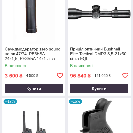
Саундмодератор zero sound
Приціл оптичний Bushnell
на ак 47/74. РЕЗЬБА —
Elite Tactical DMR3 3,5-21x50
24х1,5, РЕЗЬБА 14х1 ліва
сітка EQL
В наявності
В наявності
3 600
96 840
₴
₴
4 500 ₴
121 050 ₴
Купити
Купити
–17%
–15%