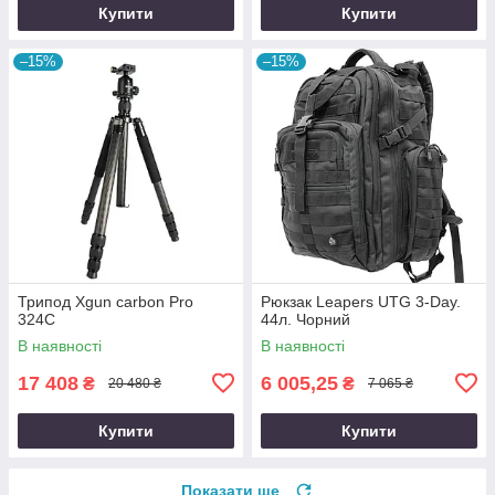
Купити
Купити
–15%
–15%
Трипод Xgun carbon Рro
Рюкзак Leapers UTG 3-Day.
324C
44л. Чорний
В наявності
В наявності
17 408
6 005,25
₴
₴
20 480 ₴
7 065 ₴
Купити
Купити
Показати ще