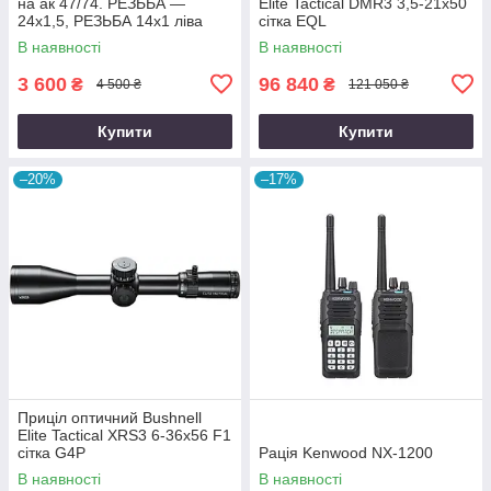
на ак 47/74. РЕЗЬБА —
Elite Tactical DMR3 3,5-21x50
24х1,5, РЕЗЬБА 14х1 ліва
сітка EQL
В наявності
В наявності
3 600
96 840
₴
₴
4 500 ₴
121 050 ₴
Купити
Купити
–20%
–17%
Приціл оптичний Bushnell
Elite Tactical XRS3 6-36x56 F1
сітка G4P
Рація Kenwood NX-1200
В наявності
В наявності