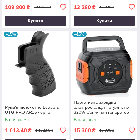
109 800
13 280
₴
₴
137 250 ₴
16 000 ₴
Купити
Купити
–15%
–15%
Портативна зарядна
Руків’я пістолетне Leapers
електростанція потужністю
UTG PRO AR15 чорне
320W Сонячний генератор
FlashFish місткістю 292Wh
В наявності
В наявності
800000mAh
1 013,40
15 300
₴
₴
1 192,50 ₴
18 000 ₴