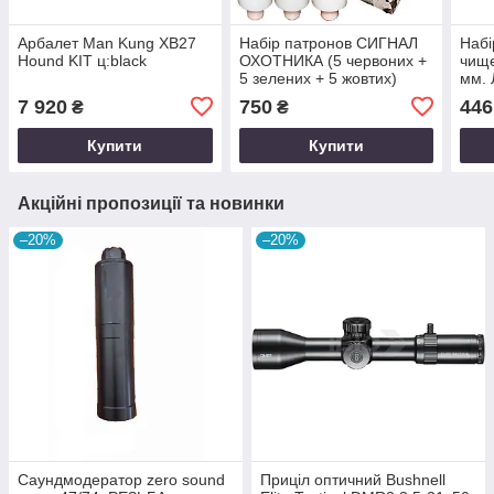
Арбалет Man Kung XB27
Набір патронов СИГНАЛ
Набі
Hound KIT ц:black
ОХОТНИКА (5 червоних +
чище
5 зелених + 5 жовтих)
мм. 
Різьба М12х1
7 920
750
446
₴
₴
Купити
Купити
Акційні пропозиції та новинки
–20%
–20%
Саундмодератор zero sound
Приціл оптичний Bushnell