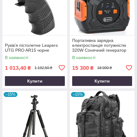
Портативна зарядна
Руків’я пістолетне Leapers
електростанція потужністю
UTG PRO AR15 чорне
320W Сонячний генератор
FlashFish місткістю 292Wh
В наявності
В наявності
800000mAh
1 013,40
15 300
₴
₴
1 192,50 ₴
18 000 ₴
Купити
Купити
–15%
–15%