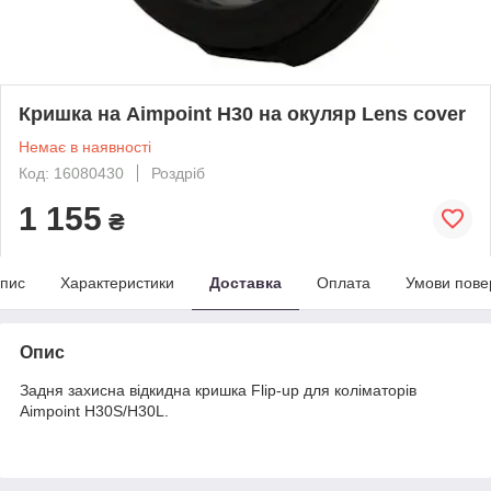
Кришка на Aimpoint H30 на окуляр Lens cover
Немає в наявності
Код: 16080430
Роздріб
1 155
₴
пис
Характеристики
Доставка
Оплата
Умови пове
Опис
Задня захисна відкидна кришка Flip-up для коліматорів
Aimpoint H30S/H30L.