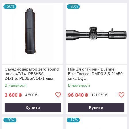
–20%
–20%
Саундмодератор zero sound
Приціл оптичний Bushnell
на ак 47/74. РЕЗЬБА —
Elite Tactical DMR3 3,5-21x50
24х1,5, РЕЗЬБА 14х1 ліва
сітка EQL
В наявності
В наявності
3 600
96 840
₴
₴
4 500 ₴
121 050 ₴
Купити
Купити
–20%
–17%