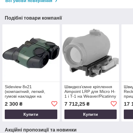
Всі умови повернення
Подібні товари компанії
Sideview 8x21
Швидкоз’ємне кріплення
Швид
(компактний, легкий,
Aimpoint LRP для Micro H-
Reck
гумові накладки на
1 і T-1 на Weaver/Picatinny
приц
окулярах, кришки eclipse)
C3. 
2 300
7 712,25
17 
₴
₴
Yukon
мм. 
мм. 
Купити
Купити
Акційні пропозиції та новинки