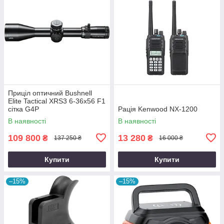
Приціл оптичний Bushnell
Elite Tactical XRS3 6-36x56 F1
сітка G4P
Рація Kenwood NX-1200
В наявності
В наявності
109 800
13 280
₴
₴
137 250 ₴
16 000 ₴
Купити
Купити
–15%
–15%