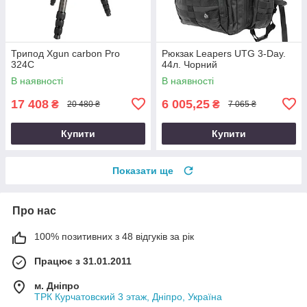
Трипод Xgun carbon Рro
Рюкзак Leapers UTG 3-Day.
324C
44л. Чорний
В наявності
В наявності
17 408
6 005,25
₴
₴
20 480 ₴
7 065 ₴
Купити
Купити
Показати ще
Про нас
100% позитивних з 48 відгуків за рік
Працює з 31.01.2011
м. Дніпро
ТРК Курчатовский 3 этаж, Дніпро, Україна