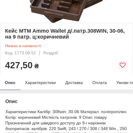
Кейс MTM Ammo Wallet д/.патр.308WIN, 30-06,
на 9 патр. ц:коричневий
Немає в наявності
Код: 1773.08.52
Роздріб
427,50
₴
Опис
Характеристики
Доставка
Оплата
Умови п
Опис
Характеристики Калібр: 308win; 30-06 Матеріал: поліпропілен
Колір: коричневий Місткість патронів: 9 Опис товару
Призначений для швидкого доступу до 9-і нарізним
боєприпасів. калібрів: 220 Swift, 243 / 270 / 308 / 348 Win., 250