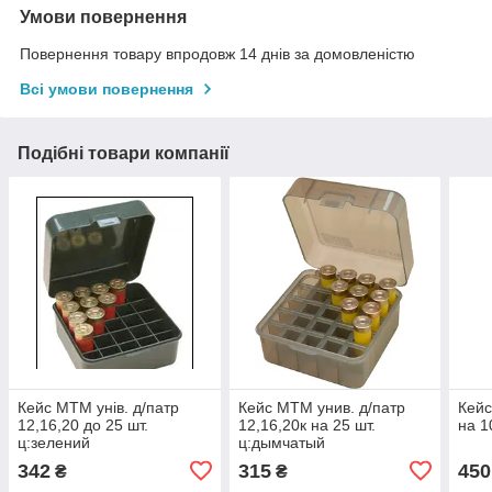
Умови повернення
Повернення товару впродовж 14 днів за домовленістю
Всі умови повернення
Подібні товари компанії
Кейс MTM унів. д/патр
Кейс MTM унив. д/патр
Кей
12,16,20 до 25 шт.
12,16,20к на 25 шт.
на 1
ц:зелений
ц:дымчатый
342
315
450
₴
₴