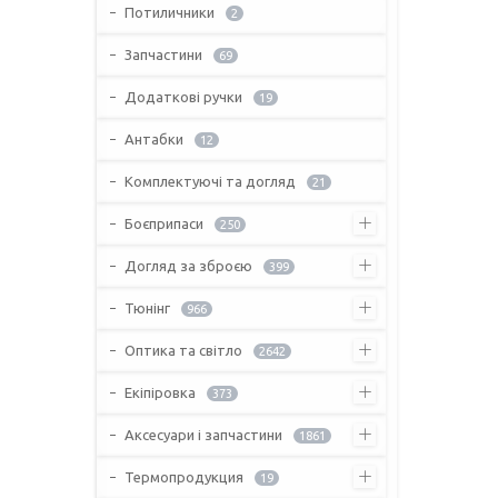
Потиличники
2
Запчастини
69
Додаткові ручки
19
Антабки
12
Комплектуючі та догляд
21
Боєприпаси
250
Догляд за зброєю
399
Тюнінг
966
Оптика та світло
2642
Екіпіровка
373
Аксесуари і запчастини
1861
Термопродукция
19