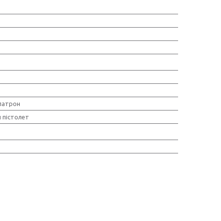
патрон
 пістолет