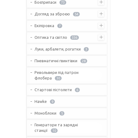
Боєприпаси
73
Догляд за зброєю
54
Екіпіровка
7
Оптика та світло
336
Луки, арбалети, рогатки
3
Пневматичні гвинтівки
28
Револьвери під патрон
флобера
30
Стартові пістолети
6
Hawke
9
Моноблоки
5
Генератори та зарядні
станції
10