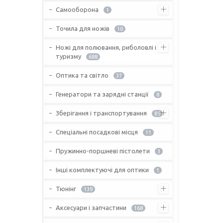
Самооборона
1
Точила для ножів
10
Ножі для полювання, риболовлі і
туризму
688
Оптика та світло
37
Генератори та зарядні станції
8
Зберігання і транспортування
85
Спеціальні посадкові місця
11
Пружинно-поршневі пістолети
3
Інші комплектуючі для оптики
1
Тюнінг
139
Аксесуари і запчастини
168