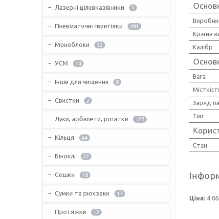
Основ
Лазерні цілевказівники
1
Виробни
Пневматичні гвинтівки
491
Країна 
Моноблоки
32
Калібр
Основн
УСМ
14
Вага
Інше для чищення
8
Місткіст
Свистки
2
Заряд п
Тип
Луки, арбалети, рогатки
125
Корис
Кільця
64
Стан
Біноклі
22
Інформ
Сошки
18
Сумки та рюкзаки
17
Ціна:
4 06
Протяжки
12