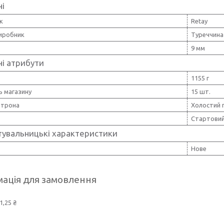
ні
к
Retay
виробник
Туреччина
9 мм
і атрибути
1155 г
ь магазину
15 шт.
атрона
Холостий 
Стартовий
тувальницькі характеристики
Нове
ація для замовлення
1,25 ₴