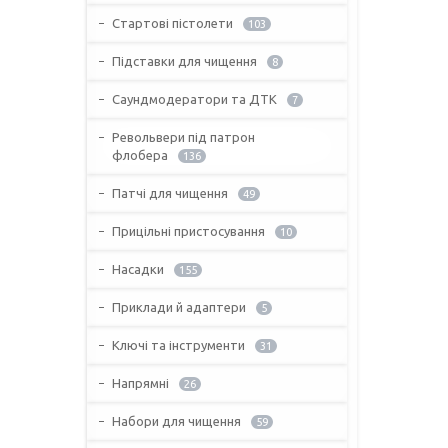
Стартові пістолети
103
Підставки для чищення
8
Саундмодератори та ДТК
7
Револьвери під патрон
флобера
136
Патчі для чищення
49
Прицільні пристосування
10
Насадки
155
Приклади й адаптери
5
Ключі та інструменти
31
Напрямні
26
Набори для чищення
59