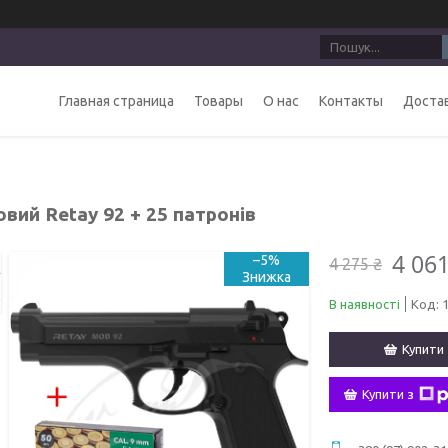
Главная страница
Товары
О нас
Контакты
Достав
вий Retay 92 + 25 патронів
4 061
–5%
4 275 ₴
В наявності
Код:
Купити
Купити з