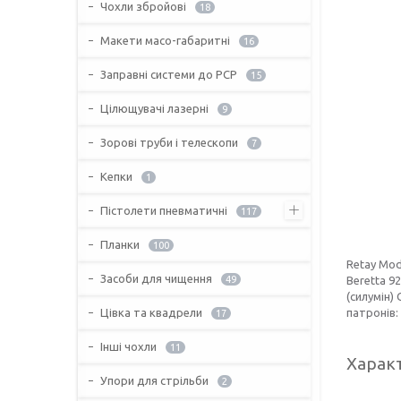
Чохли збройові
18
Макети масо-габаритні
16
Заправні системи до PCP
15
Цілющувачі лазерні
9
Зорові труби і телескопи
7
Кепки
1
Пістолети пневматичні
117
Планки
100
Retay Mod
Засоби для чищення
Beretta 9
49
(силумін)
патронів:
Цівка та квадрели
17
Інші чохли
11
Харак
Упори для стрільби
2