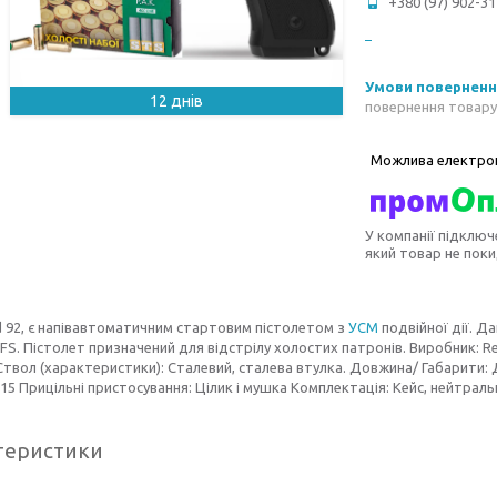
+380 (97) 902-31
12 днів
повернення товару
У компанії підключ
який товар не пок
 92, є напівавтоматичним стартовим пістолетом з
УСМ
подвійної дії. Д
2FS. Пістолет призначений для відстрілу холостих патронів. Виробник: R
 Ствол (характеристики): Сталевий, сталева втулка. Довжина/ Габарити: Д
 15 Прицільні пристосування: Цілик і мушка Комплектація: Кейс, нейтраль
теристики