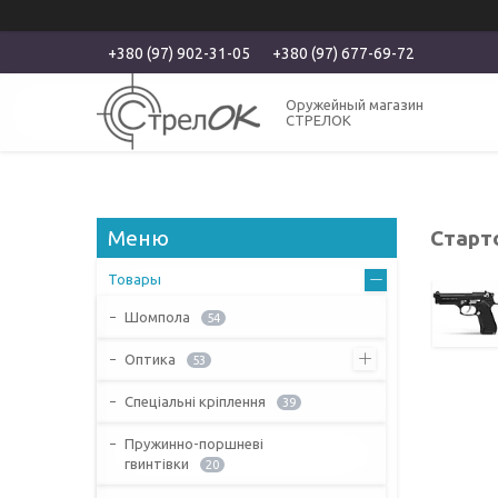
+380 (97) 902-31-05
+380 (97) 677-69-72
Оружейный магазин
СТРЕЛОК
Старто
Товары
Шомпола
54
Оптика
53
Спеціальні кріплення
39
Пружинно-поршневі
гвинтівки
20