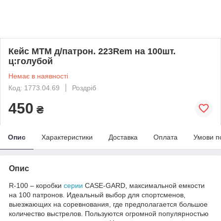
Кейс MTM д/патрон. 223Rem на 100шт.
ц:голубой
Немає в наявності
Код: 1773.04.69
Роздріб
450
₴
Опис
Характеристики
Доставка
Оплата
Умови п
Опис
R-100 – коробки
серии
CASE-GARD, максимальной емкости
на 100 патронов. Идеальный выбор для спортсменов,
выезжающих на соревнования, где предполагается большое
количество выстрелов. Пользуются огромной популярностью