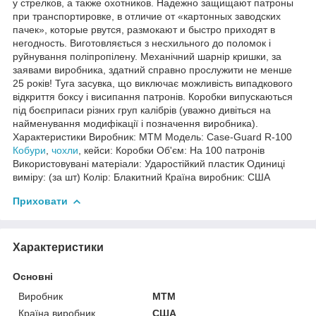
у стрелков, а также охотников. Надежно защищают патроны
при транспортировке, в отличие от «картонных заводских
пачек», которые рвутся, размокают и быстро приходят в
негодность. Виготовляється з несхильного до поломок і
руйнування поліпропілену. Механічний шарнір кришки, за
заявами виробника, здатний справно прослужити не менше
25 років! Туга засувка, що виключає можливість випадкового
відкриття боксу і висипання патронів. Коробки випускаються
під боєприпаси різних груп калібрів (уважно дивіться на
найменування модифікації і позначення виробника).
Характеристики Виробник: MTM Модель: Case-Guard R-100
Кобури
,
чохли
, кейси: Коробки Об'єм: На 100 патронів
Використовувані матеріали: Ударостійкий пластик Одиниці
виміру: (за шт) Колір: Блакитний Країна виробник: США
Приховати
Характеристики
Основні
Виробник
MTM
Країна виробник
США