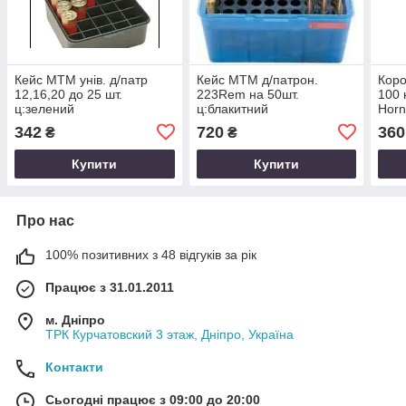
Кейс MTM унів. д/патр
Кейс MTM д/патрон.
Коро
12,16,20 до 25 шт.
223Rem на 50шт.
100 
ц:зелений
ц:блакитний
Horn
х39.
342
720
360
₴
₴
Купити
Купити
Про нас
100% позитивних з 48 відгуків за рік
Працює з 31.01.2011
м. Дніпро
ТРК Курчатовский 3 этаж, Дніпро, Україна
Контакти
Сьогодні працює з 09:00 до 20:00