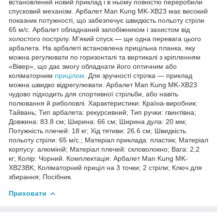
встановлений новий приклад і в ньому повністю переробили
спусковий механізм. Арбалет Man Kung MK-XB23 має високий
показник потужності, що забезпечує швидкість польоту стріли
65 м/с. Арбалет обладнаний запобіжником і захистом від
холостого пострілу. М'який спуск — ще одна перевага цього
арбалета. На арбалеті встановлена прицільна планка, яку
можна регулювати по горизонталі та вертикалі з кріпленням
«Вівер», що дає змогу обладнати його оптичним або
коліматорним
прицілом
. Для зручності стрілка — приклад
можна швидко відрегулювати. Арбалет Man Kung MK-XB23
чудово підходить для спортивної стрільби, або навіть
полювання й риболовлі. Характеристики: Країна-виробник:
Тайвань; Тип арбалета: рекурсивний; Тип ручки: гвинтівна;
Довжина: 83.8 см; Ширина: 66 см; Ширина дула: 20 мм;
Потужність плечей: 18 кг; Хід тятиви: 26.6 см; Швидкість
польоту стріли: 65 м/с.; Матеріал приклада: пластик; Матеріал
корпусу: алюміній; Матеріал плечей: скловолокно; Вага: 2,2
кг; Колір: Чорний. Комплектація: Арбалет Man Kung MK-
XB23BK; Коліматорний приціл на 3 точки; 2 стріли; Ключ для
збирання; Посібник.
Приховати