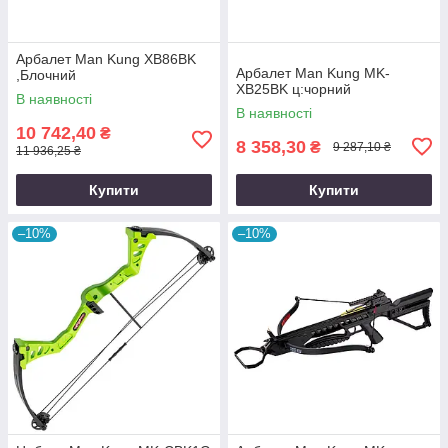
Арбалет Man Kung XB86BK
Арбалет Man Kung MK-
,Блочний
XB25BK ц:чорний
В наявності
В наявності
10 742,40
₴
8 358,30
₴
9 287,10 ₴
11 936,25 ₴
Купити
Купити
–10%
–10%