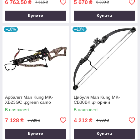
6 763,50
5 670
₴
₴
7 515 ₴
6 300 ₴
Купити
Купити
–10%
–10%
Арбалет Man Kung MK-
Цибуля Man Kung MK-
XB23GC ц:green camo
CB30BK ц:чорний
В наявності
В наявності
7 128
4 212
₴
₴
7 920 ₴
4 680 ₴
Купити
Купити