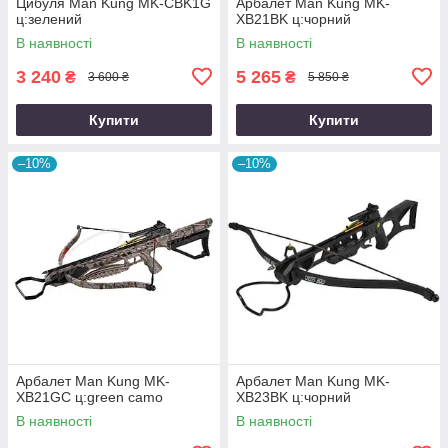
Цибуля Man Kung MK-CBK1G
Арбалет Man Kung MK-
ц:зелений
XB21BK ц:чорний
В наявності
В наявності
3 240
5 265
₴
₴
3 600 ₴
5 850 ₴
Купити
Купити
–10%
–10%
Арбалет Man Kung MK-
Арбалет Man Kung MK-
XB21GC ц:green camo
XB23BK ц:чорний
В наявності
В наявності