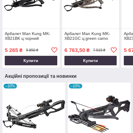
Арбалет Man Kung MK-
Арбалет Man Kung MK-
Арб
XB21BK ц:чорний
XB21GC ц:green camo
XB23
5 265
6 763,50
5 6
₴
₴
5 850 ₴
7 515 ₴
Купити
Купити
Акційні пропозиції та новинки
–10%
–10%