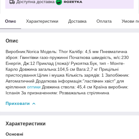
Доступна доставка
Опис
Характеристики
Доставка
Оплата
Умови п
Опис
Виробник:Norica Модель: Thor Калібр: 4,5 мм Пневматична
зброя: Гвинтівки газо-пружинні Початкова швидкість, м/с:230
Енергія, Дж:12 Приклад (ложа)/ Рукоятка:Бук, тип - Монте-
Карло Довжина загальна:104,5 см Вага:2,7 кг Прицільні
пристосування:Цілик і мушка Кількість зарядів: 1 Запобіжник:
Автоматичний Додаткова інформація:"ластівчин хвіст" для
кріплення
оптики
Довжина ствола: 45,4 см Країна виробник:
Іспанія За призначенням: Розважальна стрілянина
Приховати
Характеристики
Основні