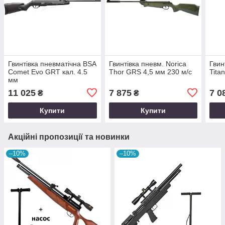
Гвинтівка пневматічна BSA
Гвинтівка пневм. Norica
Гвин
Comet Evo GRT кал. 4.5
Thor GRS 4,5 мм 230 м/с
Tita
мм
11 025
7 875
7 0
₴
₴
Купити
Купити
Акційні пропозиції та новинки
–10%
–10%