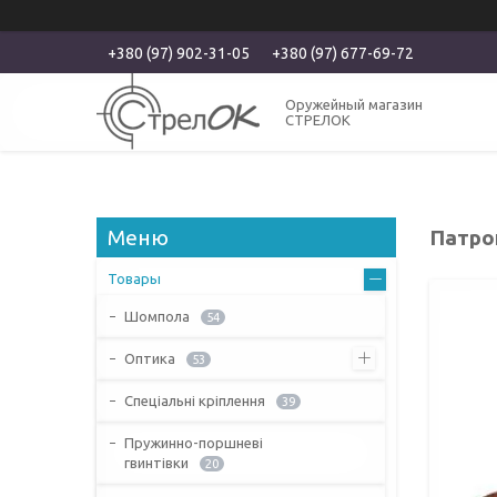
+380 (97) 902-31-05
+380 (97) 677-69-72
Оружейный магазин
СТРЕЛОК
Патрон
Товары
Шомпола
54
Оптика
53
Спеціальні кріплення
39
Пружинно-поршневі
гвинтівки
20