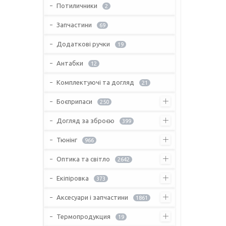
Потиличники
2
Запчастини
69
Додаткові ручки
19
Антабки
12
Комплектуючі та догляд
21
Боєприпаси
250
Догляд за зброєю
399
Тюнінг
966
Оптика та світло
2642
Екіпіровка
373
Аксесуари і запчастини
1861
Термопродукция
19