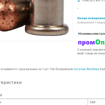
+380 (97) 902-31
повернення товару
У компанії підключ
який товар не пок
 в наявності. Ціна вказана за 1 шт Тип боєприпасів
патрони Флобера
Кал
теристики
ні
к
S&B