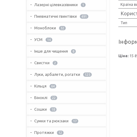
Країна 
Лазерні цілевказівники
1
Корис
Пневматичні гвинтівки
491
Тип
Моноблоки
32
УСМ
14
Інформ
Інше для чищення
8
Ціна:
15 ₴
Свистки
2
Луки, арбалети, рогатки
125
Кільця
64
Біноклі
22
Сошки
18
Сумки та рюкзаки
17
Протяжки
12