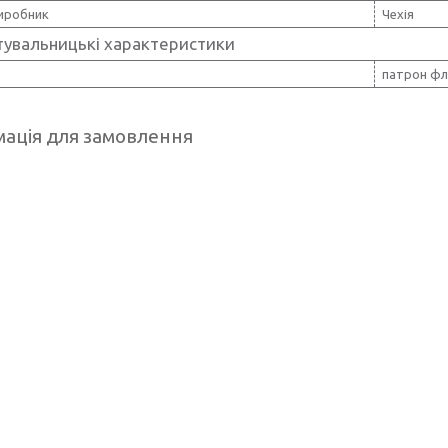
виробник
Чехія
тувальницькі характеристики
патрон ф
ація для замовлення