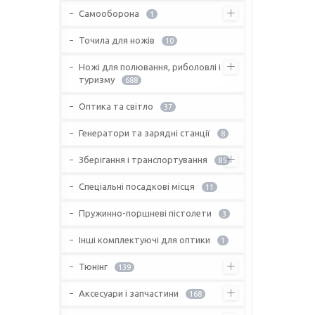
Самооборона
1
Точила для ножів
10
Ножі для полювання, риболовлі і
туризму
688
Оптика та світло
37
Генератори та зарядні станції
8
Зберігання і транспортування
85
Спеціальні посадкові місця
11
Пружинно-поршневі пістолети
3
Інші комплектуючі для оптики
1
Тюнінг
139
Аксесуари і запчастини
168