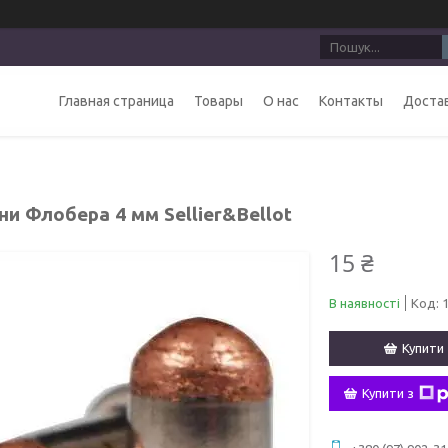
Главная страница
Товары
О нас
Контакты
Достав
и Флобера 4 мм Sellier&Bellot
15 ₴
В наявності
Код:
Купити
Купити з