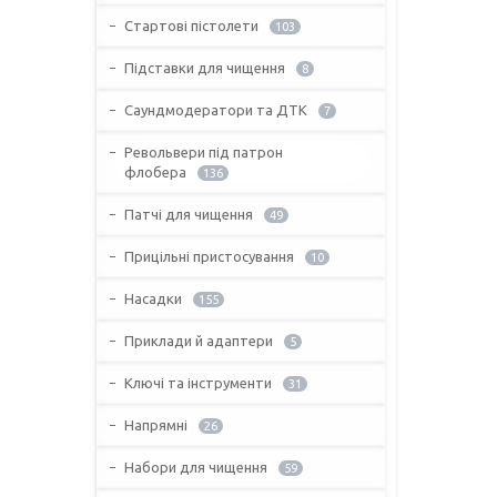
Стартові пістолети
103
Підставки для чищення
8
Саундмодератори та ДТК
7
Револьвери під патрон
флобера
136
Патчі для чищення
49
Прицільні пристосування
10
Насадки
155
Приклади й адаптери
5
Ключі та інструменти
31
Напрямні
26
Набори для чищення
59