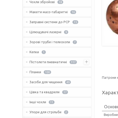
Чохли збройові
18
Макети масо-габаритні
16
Заправні системи до PCP
15
Цілющувачі лазерні
9
Зорові труби і телескопи
7
Кепки
1
Пістолети пневматичні
117
Планки
100
Патрони є
Засоби для чищення
49
Харак
Цівка та квадрели
17
Інші чохли
11
Основ
Упори для стрільби
2
Виробни