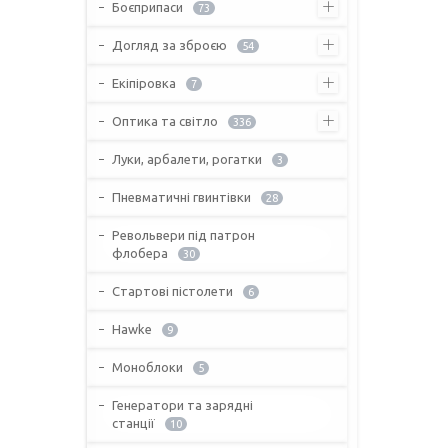
Боєприпаси
73
Догляд за зброєю
54
Екіпіровка
7
Оптика та світло
336
Луки, арбалети, рогатки
3
Пневматичні гвинтівки
28
Револьвери під патрон
флобера
30
Стартові пістолети
6
Hawke
9
Моноблоки
5
Генератори та зарядні
станції
10