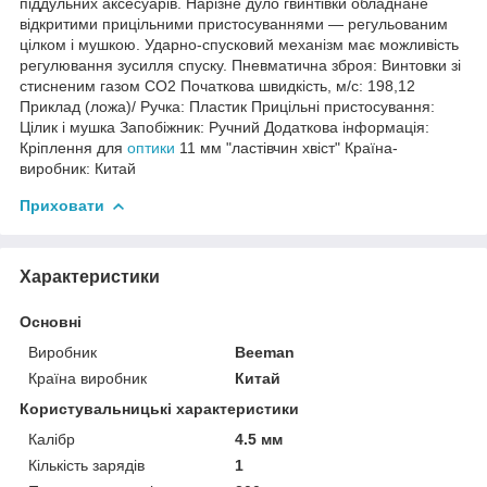
піддульних аксесуарів. Нарізне дуло гвинтівки обладнане
відкритими прицільними пристосуваннями — регульованим
цілком і мушкою. Ударно-спусковий механізм має можливість
регулювання зусилля спуску. Пневматична зброя: Винтовки зі
стисненим газом CO2 Початкова швидкість, м/с: 198,12
Приклад (ложа)/ Ручка: Пластик Прицільні пристосування:
Цілик і мушка Запобіжник: Ручний Додаткова інформація:
Кріплення для
оптики
11 мм "ластівчин хвіст" Країна-
виробник: Китай
Приховати
Характеристики
Основні
Виробник
Beeman
Країна виробник
Китай
Користувальницькі характеристики
Калібр
4.5 мм
Кількість зарядів
1