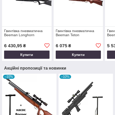
Гвинтівка пневматична
Гвинтівка пневматична
Гвин
Beeman Longhorn
Beeman Teton
Beem
6 430,95
6 075
5 5
₴
₴
Купити
Купити
Акційні пропозиції та новинки
–10%
–10%