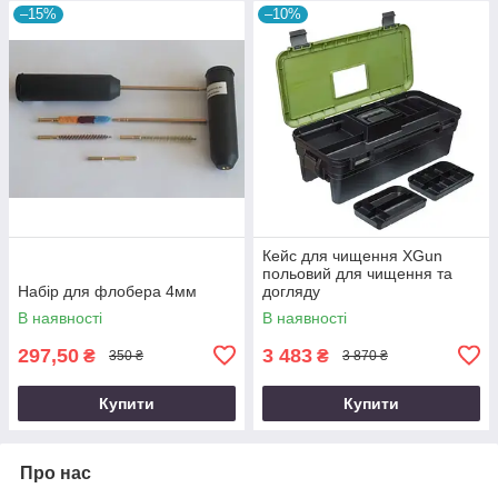
–15%
–10%
Кейс для чищення XGun
польовий для чищення та
Набір для флобера 4мм
догляду
В наявності
В наявності
297,50
3 483
₴
₴
350 ₴
3 870 ₴
Купити
Купити
Про нас