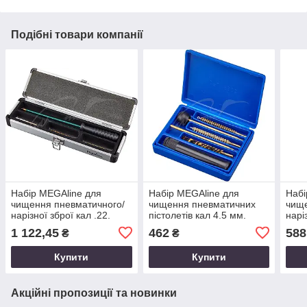
Подібні товари компанії
Набір MEGAline для
Набір MEGAline для
Набі
чищення пневматичного/
чищення пневматичних
чище
нарізної зброї кал .22.
пістолетів кал 4.5 мм.
нарі
Сталь в оплітці. 1/8
Латунь. 1/8
Лату
1 122,45
462
588
₴
₴
Купити
Купити
Акційні пропозиції та новинки