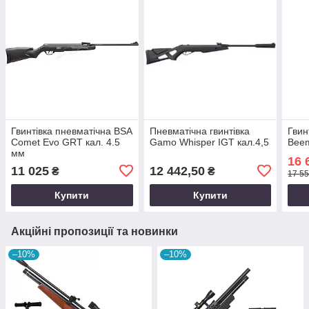
Гвинтівка пневматічна BSA
Пневматічна гвинтівка
Гвин
Comet Evo GRT кал. 4.5
Gamo Whisper IGT кал.4,5
Beem
мм
16 
11 025
12 442,50
₴
₴
17 55
Купити
Купити
Акційні пропозиції та новинки
–10%
–10%