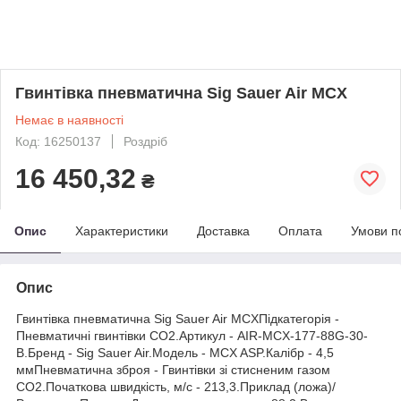
Гвинтівка пневматична Sig Sauer Air MCX
Немає в наявності
Код: 16250137
Роздріб
16 450,32
₴
Опис
Характеристики
Доставка
Оплата
Умови п
Опис
Гвинтівка пневматична Sig Sauer Air MCXПідкатегорія -
Пневматичні гвинтівки CO2.Артикул - AIR-MCX-177-88G-30-
B.Бренд - Sig Sauer Air.Модель - MCX ASP.Калібр - 4,5
ммПневматична зброя - Гвинтівки зі стисненим газом
CO2.Початкова швидкість, м/с - 213,3.Приклад (ложа)/