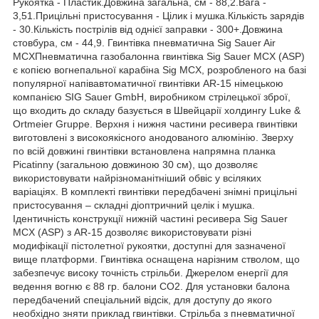
Рукоятка - Пластик.Довжина загальна, см - 88,2.Вага -
3,51.Прицільні пристосування - Цілик і мушка.Кількість зарядів
- 30.Кількість пострілів від однієї заправки - 300+.Довжина
стовбура, см - 44,9. Гвинтівка пневматична Sig Sauer Air
MCXПневматична газобалонна гвинтівка Sig Sauer MCX (ASP)
є копією вогнепальної карабіна Sig MCX, розробленого на базі
популярної напівавтоматичної гвинтівки AR-15 німецькою
компанією SIG Sauer GmbH, виробником стрілецької зброї,
що входить до складу базується в Швейцарії холдингу Luke &
Ortmeier Gruppe. Верхня і нижня частини ресивера гвинтівки
виготовлені з високоякісного анодованого алюмінію. Зверху
по всій довжині гвинтівки встановлена напрямна планка
Picatinny (загальною довжиною 30 см), що дозволяє
використовувати найрізноманітніший обвіс у всіляких
варіаціях. В комплекті гвинтівки передбачені знімні прицільні
пристосування – складні діоптричний целік і мушка.
Ідентичність конструкції нижній частині ресивера Sig Sauer
MCX (ASP) з AR-15 дозволяє використовувати різні
модифікації пістолетної рукоятки, доступні для зазначеної
вище платформи. Гвинтівка оснащена нарізним стволом, що
забезпечує високу точність стрільби. Джерелом енергії для
ведення вогню є 88 гр. балони СО2. Для установки балона
передбачений спеціальний відсік, для доступу до якого
необхідно зняти приклад гвинтівки. Стрільба з пневматичної