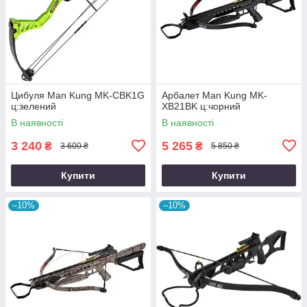
Цибуля Man Kung MK-CBK1G
Арбалет Man Kung MK-
ц:зелений
XB21BK ц:чорний
В наявності
В наявності
3 240
5 265
₴
₴
3 600 ₴
5 850 ₴
Купити
Купити
–10%
–10%