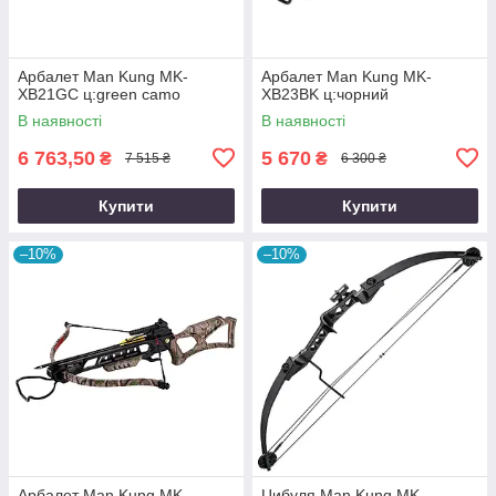
Арбалет Man Kung MK-
Арбалет Man Kung MK-
XB21GC ц:green camo
XB23BK ц:чорний
В наявності
В наявності
6 763,50
5 670
₴
₴
7 515 ₴
6 300 ₴
Купити
Купити
–10%
–10%
Арбалет Man Kung MK-
Цибуля Man Kung MK-