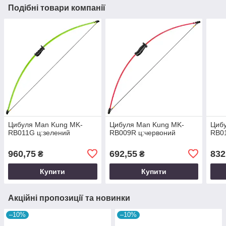
Подібні товари компанії
Цибуля Man Kung MK-
Цибуля Man Kung MK-
Циб
RB011G ц:зелений
RB009R ц:червоний
RB0
960,75
692,55
832
₴
₴
Купити
Купити
Акційні пропозиції та новинки
–10%
–10%