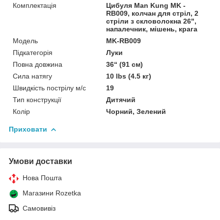
Комплектація
Цибуля Man Kung MK -
RB009, колчан для стріл, 2
стріли з скловолокна 26",
напалечник, мішень, крага
Мoдель
MK-RB009
Підкатегорія
Луки
Повна довжина
36“ (91 см)
Сила натягу
10 lbs (4.5 кг)
Швидкість пострілу м/с
19
Тип конструкції
Дитячий
Колір
Чорний, Зелений
Приховати
Умови доставки
Нова Пошта
Магазини Rozetka
Самовивіз