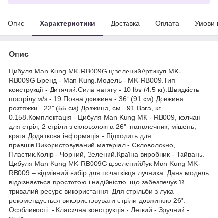
Опис
Характеристики
Доставка
Оплата
Умови 
Опис
Цибуля Man Kung MK-RB009G ц:зеленийАртикул MK-
RB009G.Бренд - Man Kung.Модель - MK-RB009.Тип
конструкції - Дитячий.Сила натягу - 10 lbs (4.5 кг).Швидкість
пострілу м/з - 19.Повна довжина - 36“ (91 см).Довжина
розтяжки - 22" (55 см).Довжина, см - 91.Вага, кг -
0.158.Комплектація - Цибуля Man Kung MK - RB009, колчан
для стріл, 2 стріли з скловолокна 26", напалечник, мішень,
крага.Додаткова інформація - Підходить для
правшів.Використовуваний матеріал - Скловолокно,
Пластик.Колір - Чорний, Зелений.Країна виробник - Тайвань.
Цибуля Man Kung MK-RB009G ц:зеленийЛук Man Kung MK-
RB009 – відмінний вибір для початківця лучника. Дана модель
відрізняється простотою і надійністю, що забезпечує їй
тривалий ресурс використання. Для стрільби з лука
рекомендується використовувати стріли довжиною 26".
Особливості: - Класична конструкція - Легкий - Зручний -