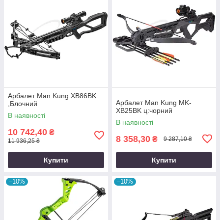
Арбалет Man Kung XB86BK
Арбалет Man Kung MK-
,Блочний
XB25BK ц:чорний
В наявності
В наявності
10 742,40
₴
8 358,30
₴
9 287,10 ₴
11 936,25 ₴
Купити
Купити
–10%
–10%