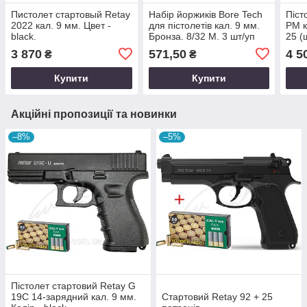
Пистолет стартовый Retay
Набір йоржиків Bore Tech
Піст
2022 кал. 9 мм. Цвет -
для пістолетів кал. 9 мм.
PM к
black.
Бронза. 8/32 M. 3 шт/уп
25 (
3 870
571,50
4 5
₴
₴
Купити
Купити
Акційні пропозиції та новинки
–8%
–5%
Пістолет стартовий Retay G
19C 14-зарядний кал. 9 мм.
Стартовий Retay 92 + 25