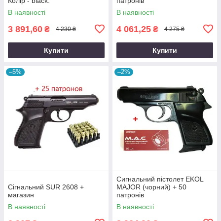
Колір - black.
патронів
В наявності
В наявності
3 891,60
4 061,25
₴
₴
4 230 ₴
4 275 ₴
Купити
Купити
–5%
–2%
Сигнальний пістолет EKOL
Сігнальний SUR 2608 +
MAJOR (чорний) + 50
магазин
патронів
В наявності
В наявності