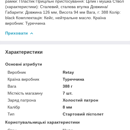
рамки: Пластик Прицільні пристосування: Цілик і мушка Ствол
(характеристики): Сталевий, сталева втулка Довжина/
Габарити: Довжина 126 мм, Висота 94 мм Вага, г: 388 Колір:
black Комплектація: Кейс, нейтральне масло. Країна
виробник: Туреччина
Приховати
Характеристики
Основні атрибути
Виробник
Retay
Країна виробник
Туреччина
Вага
388 г
Місткість магазину
7 шт.
Заряд патрона
Холостий патрон
Калібр
8 мм
Тип
Стартовий пістолет
Користувальницькі характеристики